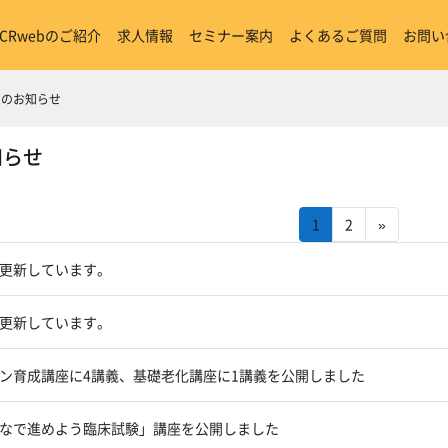
ICRwebのご紹介
求人情報
セミナー案内
よくあるご質問
お問い
からのお知らせ
知らせ
(現在)
次へ
1
2
»
一覧です。100 / 127 ディスカッショ
更新しています。
更新しています。
ン育成講座に4講義、基礎老化講座に1講義を公開しました
なで進めよう臨床試験」講座を公開しました