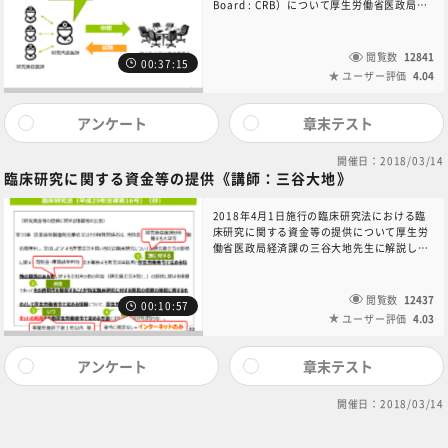
Board : CRB）について厚生労働省医政局研
回答として「利益相反管理基準は研究責任医
究開発振興課の中濱洋子先生に解説して頂き
師が自由が定めてよい」が正解となっており
ました。臨床研究法で指針対応の臨床研究と
ますが、「自由に」は実際よりも踏み込んだ
大きく変わった点の1つです。各施設で個別
閲覧数
12841
表現となっており、正しくは×となります。
00:37:15
に審査を行っていた指針に基づいた臨床研究
ユーザー評価
4.04
誤解を招く記載によりご迷惑をおかけしまし
とは異なり、臨床研究法に基づいた臨床研究
たこと、深くお詫び申し上げます。年度末の
は、委員構成等について厚労大臣の認定を受
更新時に問題と解答の修正を反映いたしま
けた認定臨床研究審査委員会が実施計画や有
アンケート
章末テスト
す。何卒ご理解賜りますようお願い申し上げ
害事象対応を審査すると定められています。
ます。
厚生労働省のHPから「１－４．臨床研究法施
開催日：2018/03/14
行規則（平成30年厚生労働省令第17号）」
臨床研究に関する資金等の提供《講師：三谷大地》
をダウンロードして受講してください。
2018年4月1日施行の臨床研究法における臨
床研究に関する資金等の提供について厚生労
働省医政局経済課の三谷大地先生に解説して
頂きました。 臨床研究法では、製薬企業等に
対して、当該製薬企業等の医薬品等の臨床研
究に対して資金を提供する際の契約の締結お
閲覧数
12437
00:10:57
よび資金提供の情報等の公表が義務付けられ
ユーザー評価
4.03
ました。①誰に対する、②何を、③いつ、④
どうやって公表するか、のポイントを理解し
てください。 厚生労働省のHPから「１－
アンケート
章末テスト
４．臨床研究法施行規則（平成30年厚生労働
省令第17号）」「１－６．臨床研究法施行規
開催日：2018/03/14
則の施行等について（平成30年2月28日医政
経発0228第1号 厚生労働省医政局経済課
長・医政研発0228第1号 同研究開発振興課