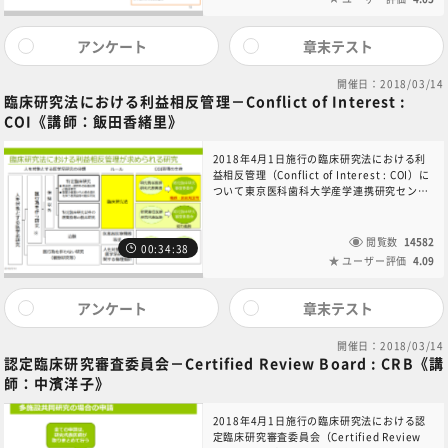
各論の詳細のうち、利益相反管理、認定臨床
研究審査委員会、 資金等の提供、経過措置に
ついてはそれぞれリンク先の講義をご覧くだ
アンケート
章末テスト
さい。厚生労働省のHPから「１－４．臨床研
究法施行規則（平成30年厚生労働省令第17
開催日：2018/03/14
号）」をダウンロードして受講してくださ
臨床研究法における利益相反管理－Conflict of Interest :
い。なお、法制度に係る検討の経緯は 髙江先
COI《講師：飯田香緒里》
生の講義もご覧ください。
2018年4月1日施行の臨床研究法における利
益相反管理（Conflict of Interest : COI）に
ついて東京医科歯科大学産学連携研究センタ
ー飯田香緒里先生に解説して頂きました。各
利益相反管理基準の様式の使い方についても
説明して頂いています。 ディオバン事例で
閲覧数
14582
00:34:38
は、研究対象薬剤を製造販売している企業の
ユーザー評価
4.09
研究への関与と、当該企業と研究者との利益
関係について開示されていなかったことが問
題視され、それが臨床研究法における利益相
アンケート
章末テスト
反管理の動機につながっています。その基本
概念を念頭に置きつつ、講義の受講をお願い
開催日：2018/03/14
します。 厚生労働省のHPから「１－７．臨
認定臨床研究審査委員会－Certified Review Board : CRB《講
床研究法における臨床研究の利益相反管理に
師：中濱洋子》
ついて（平成30年3月2日医政発0302第1号
厚生労働省医政局研究開発振興課長通知）」
をダウンロードして受講してください。章末
2018年4月1日施行の臨床研究法における認
問題に「利益相反管理基準の位置付けについ
定臨床研究審査委員会（Certified Review
て、次の中から正しいものを全て選べ。」の