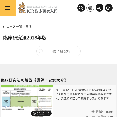
メインコンテンツへスキップする
ロ
新
グ
規
イ
登
コース一覧へ戻る
ン
録
臨床研究法2018年版
修了証発行
臨床研究法の解説《講師：安水大介》
2018年4月1日施行の臨床研究法の概要につ
いて厚生労働省医政局研究開発振興課の安水
大介先生に解説して頂きました。これまで、
治験を除く臨床研究は倫理指針に基づいて行
われてきました。これらの臨床研究のうち、
多くの研究が4月から施行される臨床研究法
閲覧数
18498
00:22:40
に則した対応を求められることになります。
ユーザー評価
4.05