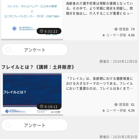
高齢者の介護予防策は喫緊の課題となってい
る。その中で、より早期に現状を把握し、問
題点を抽出し、介入することが重要となって
いる。本講演では、現時点におけるフレイ
ル、サルコペニア、ロコモティブシンドロー
ムの状態把握、診断について概説する。ま
閲覧数
74
0:31:22
た、現在、国立長寿医療研究センターのロコ
ユーザー評価
4.46
モフレイルセンターが行っているいる外来診
療での取り組みや今後の展望についても簡単
に紹介する。本コンテンツに関するお問い合
アンケート
わせは、6NC共通教育講座中央事務局（6nc-
educ.jimu@jh.ncgm.go.jp）までご連絡く
開催日：2024年12月3日
ださい。
フレイルとは？《講師：土井剛彦》​
「フレイル」は、高齢期における健康増進に
おける大きなテーマの一つである。フレイル
において重要なのは、フレイルはあくまで可
逆的な状態であるという点と身体的な問題の
みならず、社会的要素や認知機能など、高齢
期に評価すべき機能や状態をとらえる点があ
閲覧数
81
0:19:12
げられる。本講義ではフレイルの定義、表現
ユーザー評価
4.39
型やその他の評価について確認できればと考
えている。本コンテンツに関するお問い合わ
せは、6NC共通教育講座中央事務局（6nc-
アンケート
educ.jimu@jh.ncgm.go.jp）までご連絡く
ださい。
開催日：2025年2月25日