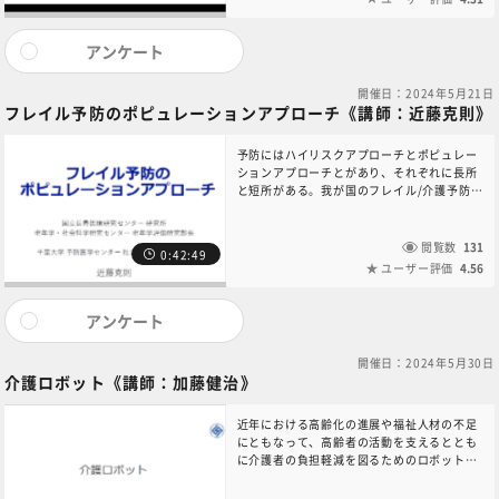
を発刊しており、排尿自立支援も行ってい
る。便秘は高齢者の生活の質と生命予後にも
関与し、エコーを用いた評価が簡便である。
アンケート
本コンテンツに関するお問い合わせは、6NC
共通教育講座中央事務局（6nc-
開催日：2024年5月21日
educ.jimu@jh.ncgm.go.jp）までご連絡く
フレイル予防のポピュレーションアプローチ《講師：近藤克則》
ださい。
予防にはハイリスクアプローチとポピュレー
ションアプローチとがあり、それぞれに長所
と短所がある。我が国のフレイル/介護予防施
策の変遷をみると、ハイリスクアプローチが
導入され、その限界がわかったことから、ポ
ピュレーションアプローチへと拡張されてき
閲覧数
131
0:42:49
た。エビデンスが蓄積されて、その重要性が
ユーザー評価
4.56
認識され、「健康日本21（第3次）」など
で、健康政策の柱の1つに位置づけられるよ
うになったポピュレーションアプローチの重
アンケート
要性について説明する。本コンテンツに関す
るお問い合わせは、6NC共通教育講座中央事
開催日：2024年5月30日
務局（6nc-educ.jimu@jh.ncgm.go.jp）ま
介護ロボット《講師：加藤健治》
でご連絡ください。
近年における高齢化の進展や福祉人材の不足
にともなって、高齢者の活動を支えるととも
に介護者の負担軽減を図るためのロボット開
発が進んでいる。そこで、現在市販化に至っ
た介護ロボットをいくつか紹介し、介護施設