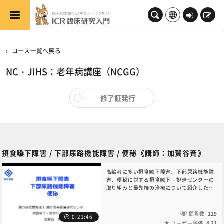
メインコンテンツへスキップする
ロ
新
グ
規
イ
登
コース一覧へ戻る
ン
録
NC・JIHS：老年病講座（NCGG）
修了証発行
摂食嚥下障害 / 下部尿路機能障害 / 便秘《講師：加賀谷斉》
高齢者に多い摂食嚥下障害、下部尿路機能障
害、便秘に対する摂食嚥下・排泄センターの
取り組みと最先端の治療について紹介した。
摂食嚥下障害は嚥下造影検査、嚥下内視鏡検
査などで精査し、末梢磁気刺激治療などを行
っている。フレイル・認知機能低下高齢者の
閲覧数
129
0:21:46
下部尿路機能障害について診療ガイドライン
ユーザー評価
4.31