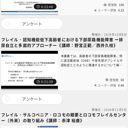
への導入による介護者への負担軽減・業務効
閲覧数
106
0:22:48
率向上および被介護者への生活の質の変化を
ユーザー評価
4.33
目的とした研究事例について紹介する。最後
に、これらの事例を通じて、介護ロボットの
社会実装を加速するための取組について紹介
アンケート
する。 本コンテンツに関するお問い合わせ
は、6NC共通教育講座中央事務局（6nc-
開催日：2024年10月8日
educ.jimu@jh.ncgm.go.jp）までご連絡く
フレイル・認知機能低下高齢者における下部尿路機能障害​ ー排
ださい。
尿自立と多面的アプローチー《講師：野宮正範／西井久枝》​
本講義では、高齢者の下部尿路機能障害、特
に過活動膀胱（OAB）や尿失禁がフレイルや
認知症とどのように関連するかについて解説
します。また、当センターで行っている排尿
自立支援や尿閉患者に対する前立腺レーザー
手術についても紹介します。さらに、OABが
閲覧数
50
0:21:39
転倒リスクに及ぼす影響や、OAB治療に伴う
ユーザー評価
4.48
ポリファーマシーや総抗コリン負荷の問題、
下部尿路機能障害治療の重要性についても理
解を深めていただければ幸いです。本コンテ
アンケート
ンツに関するお問い合わせは、6NC共通教育
講座中央事務局（6nc-
開催日：2024年11月5日
educ.jimu@jh.ncgm.go.jp）までご連絡く
フレイル・サルコペニア・ロコモの概要とロコモフレイルセンタ
ださい。
ー（外来）の取り組み《講師：赤津 裕康》​