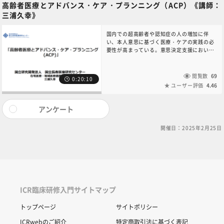
高齢者医療とアドバンス・ケア・プランニング（ACP）《講師：
三浦久幸》​
国内での超高齢者や認知症の人の増加に伴
い、本人意思に基づく医療・ケアの実践の必
要性が高まっている。意思決定支援において
アドバンス・ケア・プランニング(ACP)の活
動は重要であり、注目されている一方で、事
前指示書との違いについての理解が進まない
閲覧数
69
0:20:10
など課題がある。本講演は、ACPの考えが生
ユーザー評価
4.46
まれた背景や実践のありかた等の基本的理解
を促進することを目的としている。本コンテ
ンツに関するお問い合わせは、6NC共通教育
アンケート
講座中央事務局（6nc-
educ.jimu@jh.ncgm.go.jp）までご連絡く
開催日：2025年2月25日
ださい。
ICR臨床研修入門サイトマップ
トップページ
サイトポリシー
ICRwebのご紹介
特定商取引法に基づく表記