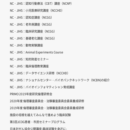
NC・JIHS：認知行動療法（CBT）講座（NCNP）
NC・JIHS：小児医療研究講座（NCCHD）
NC・JIHS：認知症講座（NCGG）
NC・JIHS：老年病講座（NCGG）
NC・JIHS：臨床研究講座（NCGG）
NC・JIHS：基礎老化講座（NCGG）
NC・JIHS：動物実験講座
NC・JIHS：Animal Experiments Course
NC・JIHS：知的財産セミナー
NC・JIHS：臨床倫理教育講座
NC・JIHS：データサイエンス研修（NCCHD）
NC・JIHS：ナショナルセンター・バイオバンクネットワーク（NCBN)の紹介
NC・JIHS：バイオインフォマティシャン育成講座
PRIMO 2019年度研究倫理研修会
2020年度 倫理審査委員会・治験審査委員会委員養成研修
2019年度 倫理審査委員会・治験審査委員会委員養成研修
施設の垣根を越えてみんなで進めよう臨床試験
第3回JCOG患者・市民セミナープログラム
日本対がん協会公開講座-臨床試験を身近に-