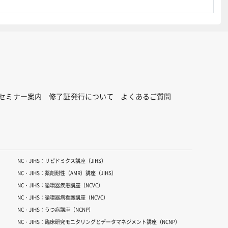
セミナー案内
修了証発行について
よくあるご質問
NC・JIHS：リピドミクス講座（JIHS）
NC・JIHS：薬剤耐性（AMR）講座（JIHS）
NC・JIHS：循環器疾患講座（NCVC）
NC・JIHS：循環器病看護講座（NCVC）
NC・JIHS：うつ病講座（NCNP）
NC・JIHS：臨床研究モニタリングとデータマネジメント講座（NCNP）