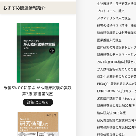
生物統計学・疫学研究方法
おすすめ関連情報紹介
プロトコール、論文
メタアナリシス入門講座
研究の骨格作り（精神・神
臨床研究機関の体制整備講
因果推論入門講座
臨床研究の方法論的トピッ
臨床研究のデータマネージメ
2021年度JCOG臨床試験セ
がん試料解析研究のための
個別化治療開発のための研
PRO/QOL 評価を組み込ん
米国SWOGに学ぶ がん臨床試験の実践
EORTC-JCOG PRO/QOL
第2版(原書第3版)
米国臨床試験学会（Society for
詳細はこちら
臨床研究法の解説2022年版
臨床研究法2018年版
研究倫理指針の解説2023年
研究倫理指針の解説2022年
研究倫理指針の解説