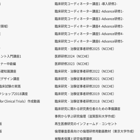
論
臨床研究コーディネーター講座1 -導入研修2-
臨床研究コーディネーター講座2 -Advance研修1-
臨床研究コーディネーター講座3 -Advance研修2-
経領域）
臨床研究コーディネーター講座4 -Advance研修3-
座
臨床研究コーディネーター講座5 -Advance研修4-
臨床研究コーディネーター講座6 -Advance研修5-
ク
臨床研究・治験従事者研修2025（NCCHE）
ント入門講座1
医師研修2024（NCCHE）
ミナー中級編
医師研修2023（NCCHE）
基礎知識講座
臨床研究・治験従事者研修2022（NCCHE）
究デザイン講座
臨床研究・治験従事者研修2021（NCCHE）
だ臨床試験の実践
臨床研究・治験従事者研修2020（NCCHE）
ワークショップ2018講座
臨床研究・治験従事者研修2019（NCCHE）
 Clinical Trials）作成動画
臨床研究・治験従事者研修2018（NCCHE）
臨床研究に関わる研究責任者のための準備講座
事例から学ぶ研究倫理（滋賀医科大学作成）
版
再生医療研究のインフォームド・コンセント
版
倫理審査委員向けの倫理研修用動画教材（東京大学作成）
被験者保護と研究倫理講座