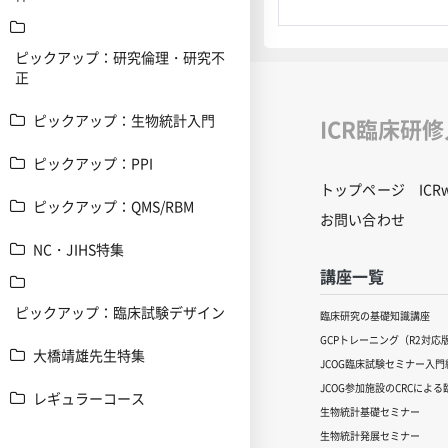
ピックアップ：研究倫理・研究不
正
ピックアップ：生物統計入門
ICR臨床研
ピックアップ：PPI
トップページ
IC
ピックアップ：QMS/RBM
お問い合わせ
NC・JIHS特集
講座一覧
ピックアップ：臨床試験デザイン
臨床研究の基礎知識講座
GCPトレーニング（R2対応
大橋靖雄先生特集
JCOG臨床試験セミナー入門編
JCOG参加施設のCRCによ
レギュラーコース
生物統計基礎セミナー
生物統計発展セミナー