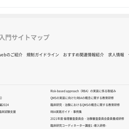
修入門サイトマップ
Rwebのご紹介
規制ガイドライン
おすすめ関連情報紹介
求人情報
Risk-based approach（RBA）の実装に係る取組み
版）
QMSの実装に向けたRBAの概念に関する教育研修
2024
臨床研究・治験におけるQMSの概念に関する教育研修
る臨床試験支援
RBA実践ガイド・事例集
2021年度 倫理審査委員会・治験審査委員会委員養成研修
臨床研究コーディネーター講座1 -導入研修-