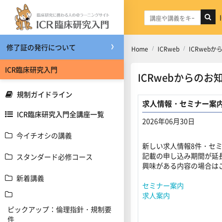
メインコンテンツへスキップする
修了証の発行について
Home
ICRweb
ICRweb
ICR臨床研究入門
ICRwebからのお
規制ガイドライン
求人情報・セミナー案
ICR臨床研究入門全講座一覧
2026年06月30日
今イチオシの講義
返信数: 0
新しい求人情報8件・セ
記載の申し込み期間が延
スタンダード必修コース
興味がある内容の場合は
新着講義
セミナー案内
求人案内
ピックアップ：倫理指針・規制要
件