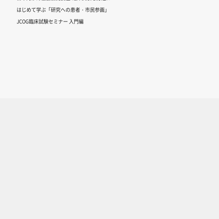
はじめて学ぶ「研究への患者・市民参画」
JCOG臨床試験セミナー 入門編