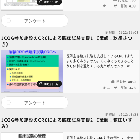
00:22:04
を中心に、2000年頃から複数の施設でCRCと
ユーザー評価
4.09
して創意工夫を重ね、活躍されてきた笹山洋
子先生に臨床研究環境の整備についてご紹介
いただきました。
アンケート
開催日：2022/10/08
JCOG参加施設のCRCによる臨床試験支援1 《講師：玖須さつ
き》
医師主導臨床試験を支援しているCRCはまだ
まだ多くありません。その中でもできること
から体制を整えている九州がんセンターの取
り組みを紹介します。講師：独立行政法人国
立病院機構九州がんセンター 玖須 さつき
閲覧数
4859
00:21:37
ユーザー評価
3.78
アンケート
開催日：2012/09/22
JCOG参加施設のCRCによる臨床試験支援2 《講師：稙田いず
み》
医師主導臨床試験のCRC支援の例として東海