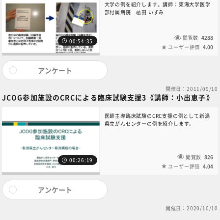
大学の例を紹介します。講師：東海大学医学
部付属病院 稙田 いずみ
閲覧数
4288
00:54:35
ユーザー評価
4.00
アンケート
開催日：2011/09/10
JCOG参加施設のCRCによる臨床試験支援3《講師：小出恵子》
医師主導臨床試験のCRC支援の例として新潟
県立がんセンターの例を紹介します。
閲覧数
826
00:26:19
ユーザー評価
4.04
アンケート
開催日：2020/10/10