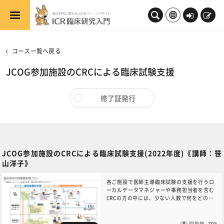
メインコンテンツへスキップする
ロ
新
グ
規
イ
登
コース一覧へ戻る
ン
録
JCOG参加施設のCRCによる臨床試験支援
修了証発行
JCOG参加施設のCRCによる臨床試験支援(2022年度)《講師：笹
山洋子》
各ご施設で医師主導臨床試験の支援を行うロ
ーカルデータマネジャーや事務担当者を含む
CRCの方の中には、少ない人数で何をどのよ
うに支援すれば良いのか、他の施設ではどの
ように行っているのか知りたい方も多いので
はないでしょうか。JCOGの臨床試験の支援
閲覧数
798