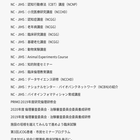
NC・JIHS：認知行動療法（CBT）講座（NCNP）
NC・JIHS：小児医療研究講座（NCCHD）
NC・JIHS：認知症講座（NCGG）
NC・JIHS：老年病講座（NCGG）
NC・JIHS：臨床研究講座（NCGG）
NC・JIHS：基礎老化講座（NCGG）
NC・JIHS：動物実験講座
NC・JIHS：Animal Experiments Course
NC・JIHS：知的財産セミナー
NC・JIHS：臨床倫理教育講座
NC・JIHS：データサイエンス研修（NCCHD）
NC・JIHS：ナショナルセンター・バイオバンクネットワーク（NCBN)の紹介
NC・JIHS：バイオインフォマティシャン育成講座
PRIMO 2019年度研究倫理研修会
2020年度 倫理審査委員会・治験審査委員会委員養成研修
2019年度 倫理審査委員会・治験審査委員会委員養成研修
施設の垣根を越えてみんなで進めよう臨床試験
第3回JCOG患者・市民セミナープログラム
日本対がん協会公開講座-臨床試験を身近に-