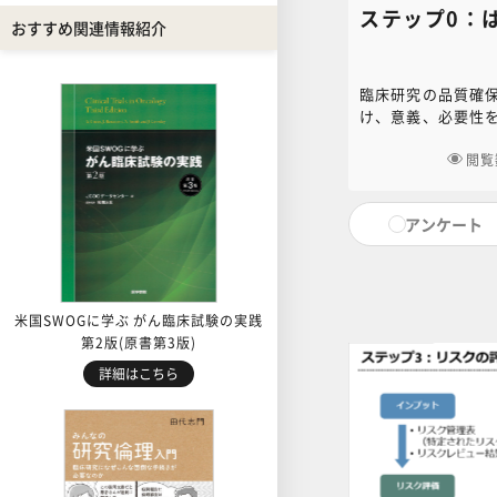
ステップ0：
おすすめ関連情報紹介
臨床研究の品質確保
け、意義、必要性を
のステップ）を理
す。まずは身近な事
閲覧
と必要性について
アンケート
米国SWOGに学ぶ がん臨床試験の実践
第2版(原書第3版)
詳細はこちら