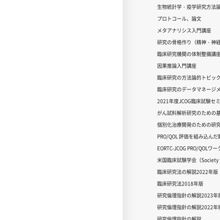
生物統計学・疫学研究方法
プロトコール、論文
メタアナリシス入門講座
研究の骨格作り（精神・神
臨床研究機関の体制整備講
因果推論入門講座
臨床研究の方法論的トピッ
臨床研究のデータマネージメ
2021年度JCOG臨床試験セ
がん試料解析研究のための
個別化治療開発のための研
PRO/QOL 評価を組み込ん
EORTC-JCOG PRO/QOL
米国臨床試験学会（Society for
臨床研究法の解説2022年版
臨床研究法2018年版
研究倫理指針の解説2023年
研究倫理指針の解説2022年
研究倫理指針の解説