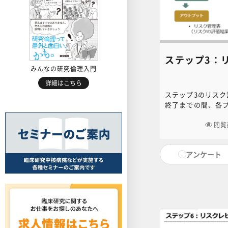
ステップ3：
みんなの研究倫理入門
詳細はこちら
ステップ3のリス
終了までの間、各
について、リスク
します。本講義で
閲覧
べき内容とステッ
て解説します。
アンケート