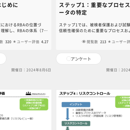
はじめに
ステップ1：重要なプロセス
ータの特定
におけるRBAの位置づ
ステップ1では、被検者保護および試
理解し、RBAの体系（7つ
信頼性確保のために重要なプロセスお
解できることを目指しま
ータを特定します。本講義では、その
例をもとに、RBAの意義
数
320
ユーザー評価
4.27
手順について解説します。
閲覧数
213
ユーザー
説明します。
アンケート
開催日：2024年8月6日
開催日：202