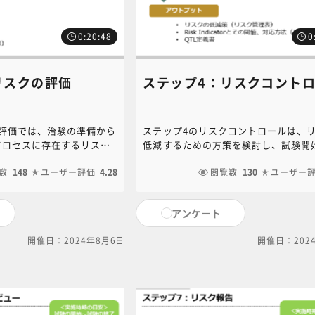
0:20:48
0
リスクの評価
ステップ4：リスクコント
ク評価では、治験の準備から
ステップ4のリスクコントロールは、
プロセスに存在するリスク
低減するための方策を検討し、試験開
管理表を用いて適切に評価
リスクを受け入れ可能なレベルにまで
は、リスク管理表で検討す
数
148
ユーザー評価
4.28
るための手順を示すことです。本講義
閲覧数
130
ユーザー
プ4へつなげる成果物につい
リスクをコントロールするための手順
て解説します。
アンケート
開催日：2024年8月6日
開催日：202