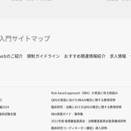
修入門サイトマップ
Rwebのご紹介
規制ガイドライン
おすすめ関連情報紹介
求人情報
Risk-based approach（RBA）の実装に係る取組み
版）
QMSの実装に向けたRBAの概念に関する教育研修
2024
臨床研究・治験におけるQMSの概念に関する教育研修
る臨床試験支援
RBA実践ガイド・事例集
2021年度 倫理審査委員会・治験審査委員会委員養成研修
臨床研究コーディネーター講座1 -導入研修-