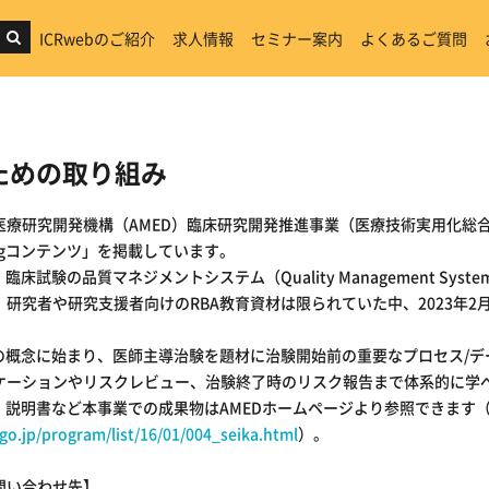
ICRwebのご紹介
求人情報
セミナー案内
よくあるご質問
ための取り組み
医療研究開発機構（AMED）臨床研究開発推進事業（医療技術実用化総
ningコンテンツ」を掲載しています。
て、臨床試験の品質マネジメントシステム（Quality Management System
研究者や研究支援者向けのRBA教育資材は限られていた中、2023年
。
Aの概念に始まり、医師主導治験を題材に治験開始前の重要なプロセス/
ケーションやリスクレビュー、治験終了時のリスク報告まで体系的に学
、説明書など本事業での成果物はAMEDホームページより参照できます
o.jp/program/list/16/01/004_seika.html
）。
問い合わせ先】