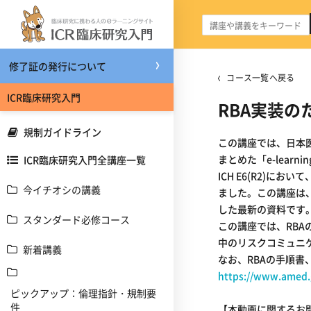
メインコンテンツへスキップする
修了証の発行について
コース一覧へ戻る
ICR臨床研究入門
RBA実装の
規制ガイドライン
この講座では、日本
まとめた「e-lear
ICR臨床研究入門全講座一覧
ICH E6(R2)におい
今イチオシの講義
ました。この講座は、
した最新の資料です
スタンダード必修コース
この講座では、RB
中のリスクコミュニ
新着講義
なお、RBAの手順書
https://www.amed.g
ピックアップ：倫理指針・規制要
件
【本動画に関するお