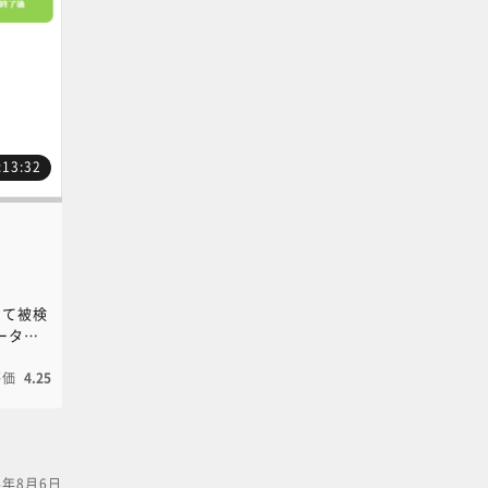
:13:32
じて被検
ータの
ことで
べき事
評価
4.25
す。
4年8月6日