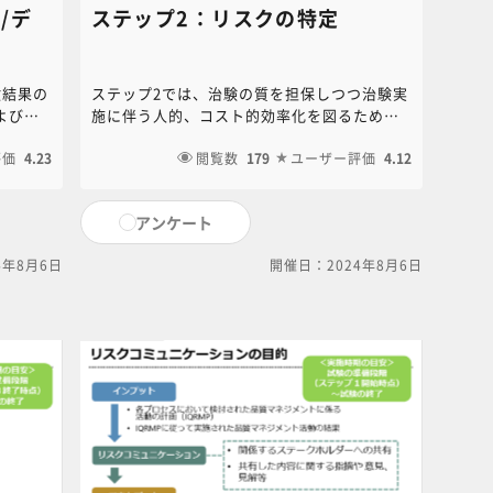
/デ
ステップ2：リスクの特定
験結果の
ステップ2では、治験の質を担保しつつ治験実
よびデ
施に伴う人的、コスト的効率化を図るために
意義や
重要なリスクを特定します。本講義では、ス
評価
4.23
テップ1で特定された「重要なプロセス及びデ
閲覧数
179
ユーザー評価
4.12
ータ」に対する潜在するリスクを特定するた
めに必要な「リスクの考え方」について解説
アンケート
します。
4年8月6日
開催日：2024年8月6日