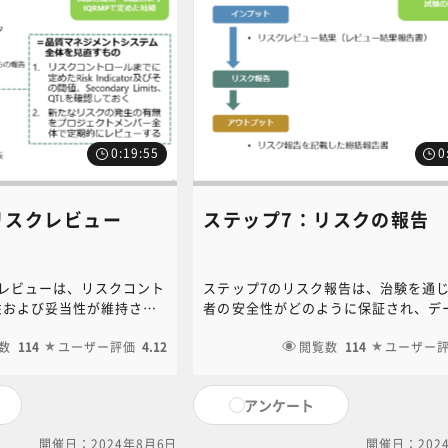
0:19:55
0
リスクレビュー
ステップ7：リスクの報告
クレビューは、リスクコント
ステップ7のリスク報告は、治験を通
性および妥当性が維持され
者の安全性がどのように保証され、デ
することです。本講義で
品質がどのように維持されたかを示す
ーに必要な準備、記録作成
数
114
ユーザー評価
4.12
す。本講義では、総括報告書に記載す
閲覧数
114
ユーザー
解説します。
項と文書の作成方法について解説しま
アンケート
開催日：2024年8月6日
開催日：202