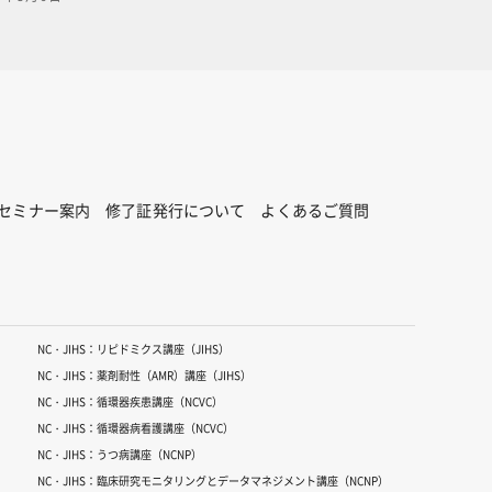
セミナー案内
修了証発行について
よくあるご質問
NC・JIHS：リピドミクス講座（JIHS）
NC・JIHS：薬剤耐性（AMR）講座（JIHS）
NC・JIHS：循環器疾患講座（NCVC）
NC・JIHS：循環器病看護講座（NCVC）
NC・JIHS：うつ病講座（NCNP）
NC・JIHS：臨床研究モニタリングとデータマネジメント講座（NCNP）