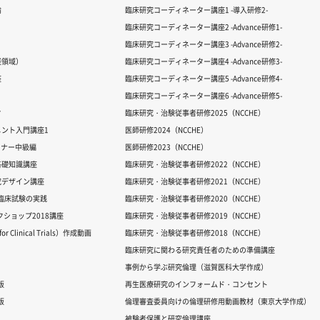
論
臨床研究コーディネーター講座1 -導入研修2-
臨床研究コーディネーター講座2 -Advance研修1-
臨床研究コーディネーター講座3 -Advance研修2-
経領域）
臨床研究コーディネーター講座4 -Advance研修3-
座
臨床研究コーディネーター講座5 -Advance研修4-
臨床研究コーディネーター講座6 -Advance研修5-
ク
臨床研究・治験従事者研修2025（NCCHE）
ント入門講座1
医師研修2024（NCCHE）
ミナー中級編
医師研修2023（NCCHE）
基礎知識講座
臨床研究・治験従事者研修2022（NCCHE）
究デザイン講座
臨床研究・治験従事者研修2021（NCCHE）
だ臨床試験の実践
臨床研究・治験従事者研修2020（NCCHE）
ワークショップ2018講座
臨床研究・治験従事者研修2019（NCCHE）
 Clinical Trials）作成動画
臨床研究・治験従事者研修2018（NCCHE）
臨床研究に関わる研究責任者のための準備講座
事例から学ぶ研究倫理（滋賀医科大学作成）
版
再生医療研究のインフォームド・コンセント
版
倫理審査委員向けの倫理研修用動画教材（東京大学作成）
被験者保護と研究倫理講座