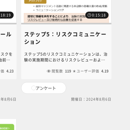
:18:19
0:15:18
ロール
ステップ5：リスクコミュニケー
ション
リスクを
ステップ5のリスクコミュニケーションは、治
始前に
験の実施期間におけるリスクレビューおよび
低減す
継続的な改善を促進するため、品質マネジメ
では、
評価
4.23
ントの内容を伝達・共有することです。本講
閲覧数
119
ユーザー評価
4.19
につい
義では、リスクコミュニケーションの目的や
手順、ポイントについて解説します。
アンケート
4年8月6日
開催日：2024年8月6日