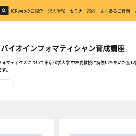
ICRwebのご紹介
求人情報
セミナー案内
よくあるご質問
S：バイオインフォマティシャン育成講座
フォマティクスについて東京科学大学 中林潤教授に解説いただいた全
12
です。