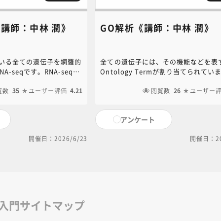
q《講師：中林 潤》
GO解析《講師：中林 潤》
ている全ての遺伝子を網羅的
全ての遺伝子には、その機能などを表す
A-seqです。RNA-seqの
Ontology Termが割り当てられてい
RNA-seqですが、扱う細
伝子のGOタームを調べることで、そ
びます。このような大量の
覧数
35
ユーザー評価
4.21
の機能などを推測することができます
閲覧数
26
ユーザー
を解析するには、独自の解
ような解析をGO解析と言いますが、
りますが、ここではその方
と方法を説明します。本コンテンツに
アンケート
ます。本コンテンツに関す
お問い合わせは、NC・JIHS共通教育
NC・JIHS共通教育講座中
事務局（6nc-educ.jimu@jh.ncgm.g
開催日：2026/6/23
開催日：20
までご連絡ください。
ncgm.go.jp）までご連絡く
修入門サイトマップ