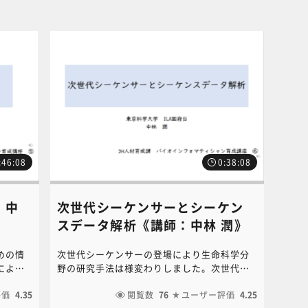
ださい。
:46:08
0:38:08
：中
次世代シーケンサーとシーケン
スデータ解析《講師：中林 潤》
めの情
次世代シーケンサーの登場により生命科学分
によ
野の研究手法は様変わりしました。次世代シ
なり、
ーケンサーは様々な網羅的解析手法を可能と
の概念
評価
4.35
してきましたが、その基盤となるシーケンス
閲覧数
76
ユーザー評価
4.25