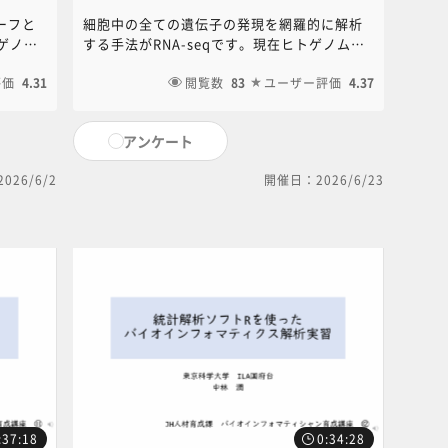
ーフと
細胞中の全ての遺伝子の発現を網羅的に解析
ゲノム
する手法がRNA-seqです。現在ヒトゲノムで
に見つ
は約3万の遺伝子が同定されていますが、これ
ます。
評価
4.31
ら多数の遺伝子の発現をどのように解析して
閲覧数
83
ユーザー評価
4.37
、NC・
いくのか、その手法を説明していきます。本
コンテンツに関するお問い合わせは、NC・
アンケート
ご連絡く
JIHS共通教育講座中央事務局（6nc-
educ.jimu@jh.ncgm.go.jp）までご連絡く
026/6/2
開催日：2026/6/23
ださい。
:37:18
0:34:28