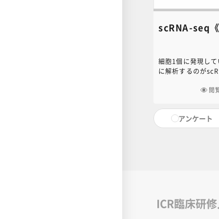
scRNA-se
細胞1個に発現し
に解析するのがscRN
発展版とも言えるsc
胞数は数千個に及
閲
細胞の遺伝子発現
析手法が必要とな
アンケート
法を説明していき
るお問い合わせは、
央事務局（6nc-
educ.jimu@jh.
ださい。
ICR臨床研