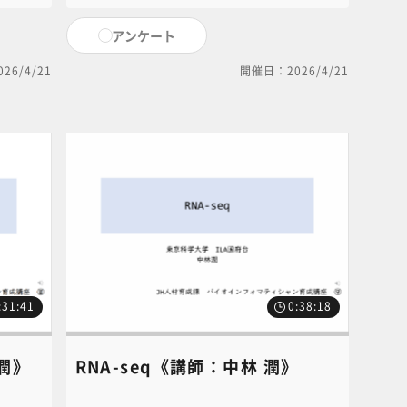
のよう
データの解析方法について解説します。本コ
コンテ
ンテンツに関するお問い合わせは、NC・JIHS
アンケート
HS共通
共通教育講座中央事務局（6nc-
educ.jimu@jh.ncgm.go.jp）までご連絡く
26/4/21
開催日：2026/4/21
ご連絡く
ださい。
:31:41
0:38:18
潤》
RNA-seq《講師：中林 潤》