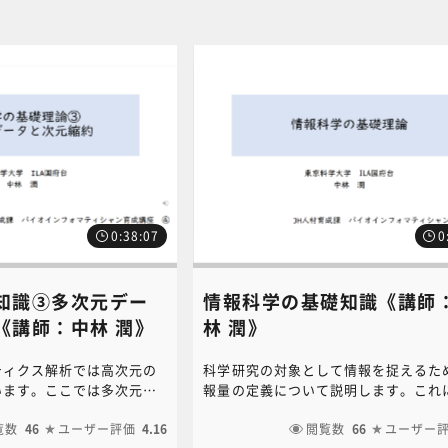
0:38:07
0
知識③多次元デー
情報科学の基礎知識《講師
《講師：中林 潤》
林 潤》
ティクス解析では高次元の
科学研究の対象として情報を捉えるた
います。ここでは多次元デ
報量の定義について説明します。これ
、高次元のデータを低次元
り、情報を定量的に扱うことが可能と
約の理論と方法を解説して
覧数
46
ユーザー評価
4.16
情報科学が発展してきました。情報量
閲覧数
66
ユーザー