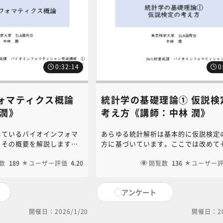
0:32:14
0
ォマティクス概論
統計学の基礎理論① 仮説検
 潤》
考え方《講師：中林 潤》
しているバイオインフォマ
あらゆる統計解析は基本的に仮説検定
、その概要を解説します。
方に基づいています。ここでは改めて
ティクスが発展してきた背
説検定法が確立してきた経緯と、その
なる理論、特徴などを説明
数
189
ユーザー評価
4.20
論を説明します。本コンテンツに関す
閲覧数
136
ユーザー
コンテンツに関するお問い
い合わせは、NC・JIHS共通教育講座
IHS共通教育講座中央事務局
局（6nc-educ.jimu@jh.ncgm.go.
アンケート
u@jh.ncgm.go.jp）までご
ご連絡ください。
開催日：2026/1/20
開催日：20