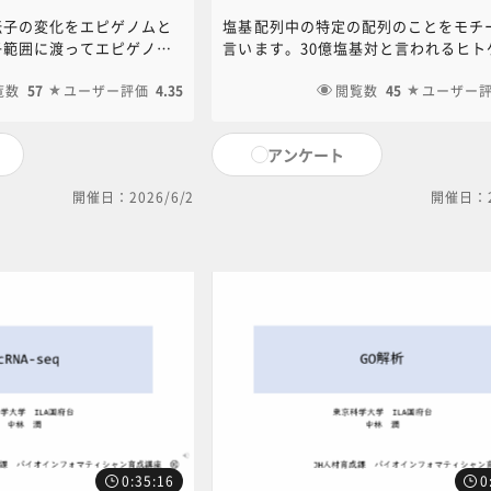
伝子の変化をエピゲノムと
塩基配列中の特定の配列のことをモチ
子範囲に渡ってエピゲノム
言います。30億塩基対と言われるヒト
解析手法について説明しま
配列の中から、特定の配列をどのよう
に関するお問い合わせは、
覧数
57
ユーザー評価
4.35
けていくのか、その解析方法を説明し
閲覧数
45
ユーザー
育講座中央事務局（6nc-
本コンテンツに関するお問い合わせは
ncgm.go.jp）までご連絡く
JIHS共通教育講座中央事務局（6nc-
アンケート
educ.jimu@jh.ncgm.go.jp）まで
ださい。
開催日：2026/6/2
開催日：2
0:35:16
0