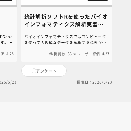
統計解析ソフトRを使ったバイオ
インフォマティクス解析実習
《講師：中林 潤》
Gene
バイオインフォマティクスではコンピュータ
ます。遺
を使って大規模なデータを解析する必要があ
の遺伝子
ります。実際には統計解析用のソフトウェア
。この
評価
4.25
で解析を実行しますが、ここではオープンソ
閲覧数
36
ユーザー評価
4.27
その理論
ースの統計解析ソフト「R」を使って、デモデ
関する
ータによるバイオインフォマティクス解析実
アンケート
講座中央
習を行います。本コンテンツに関するお問い
o.jp）
合わせは、NC・JIHS共通教育講座中央事務局
26/6/23
開催日：2026/6/23
（6nc-educ.jimu@jh.ncgm.go.jp）までご
連絡ください。