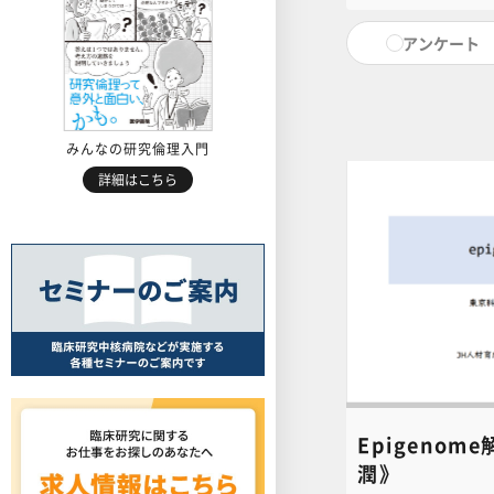
いきます。本コン
せは、NC・JIH
アンケート
（6nc-educ.jim
連絡ください。
みんなの研究倫理入門
詳細はこちら
Epigeno
潤》