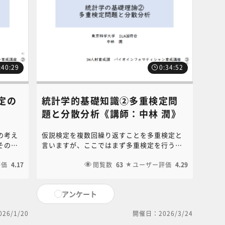
:40:29
0:34:52
定の
統計学的基礎知識②多重検定問
題と分散分析《講師：中林 潤》
の考え
仮説検定を複数回繰り返すことを多重検定と
その仮
言いますが、ここではまず多重検定を行う際
基本理
の問題点を説明します。バイオインフォマテ
るお問
評価
4.17
ィクス解析では大量のデータを扱うので、多
閲覧数
63
ユーザー評価
4.29
中央事務
重検定が避けられません。そこで、多重検定
jp）まで
の対処方法についても解説します。本コンテ
アンケート
ンツに関するお問い合わせは、NC・JIHS共通
教育講座中央事務局（6nc-
26/1/20
開催日：2026/3/24
educ.jimu@jh.ncgm.go.jp）までご連絡く