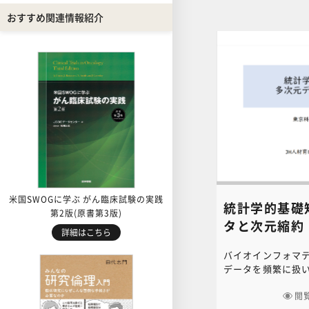
おすすめ関連情報紹介
米国SWOGに学ぶ がん臨床試験の実践
統計学的基礎
第2版(原書第3版)
タと次元縮約
詳細はこちら
バイオインフォマ
データを頻繁に扱
ータの処理方法や
に縮約する次元縮
閲