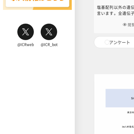
塩基配列以外の遺
言います。全遺伝
を解析する網羅的
す。本コンテンツ
閲
NC・JIHS共通教
educ.jimu@jh.
アンケート
ださい。
@ICRweb
@ICR_bot