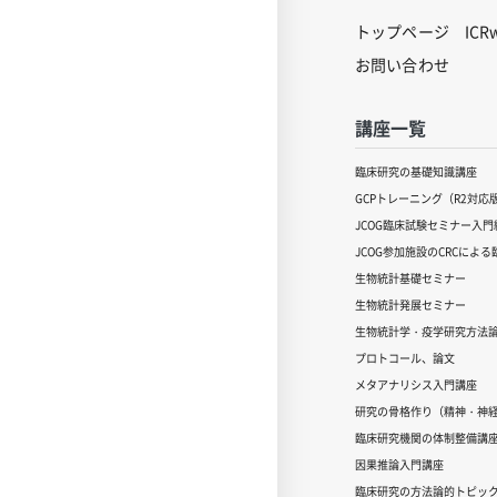
トップページ
IC
お問い合わせ
講座一覧
臨床研究の基礎知識講座
GCPトレーニング（R2対応
JCOG臨床試験セミナー入門編
JCOG参加施設のCRCによ
生物統計基礎セミナー
生物統計発展セミナー
生物統計学・疫学研究方法
プロトコール、論文
メタアナリシス入門講座
研究の骨格作り（精神・神
臨床研究機関の体制整備講
因果推論入門講座
臨床研究の方法論的トピッ