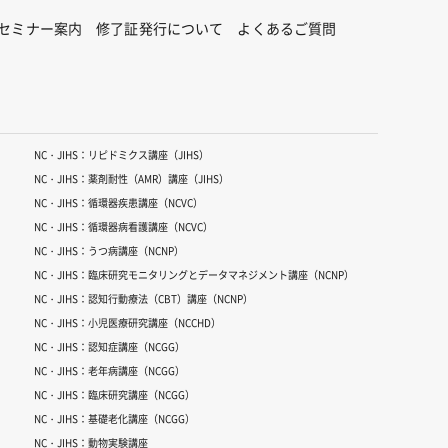
セミナー案内
修了証発行について
よくあるご質問
NC・JIHS：リピドミクス講座（JIHS）
NC・JIHS：薬剤耐性（AMR）講座（JIHS）
NC・JIHS：循環器疾患講座（NCVC）
NC・JIHS：循環器病看護講座（NCVC）
NC・JIHS：うつ病講座（NCNP）
NC・JIHS：臨床研究モニタリングとデータマネジメント講座（NCNP）
NC・JIHS：認知行動療法（CBT）講座（NCNP）
NC・JIHS：小児医療研究講座（NCCHD）
NC・JIHS：認知症講座（NCGG）
NC・JIHS：老年病講座（NCGG）
NC・JIHS：臨床研究講座（NCGG）
NC・JIHS：基礎老化講座（NCGG）
NC・JIHS：動物実験講座