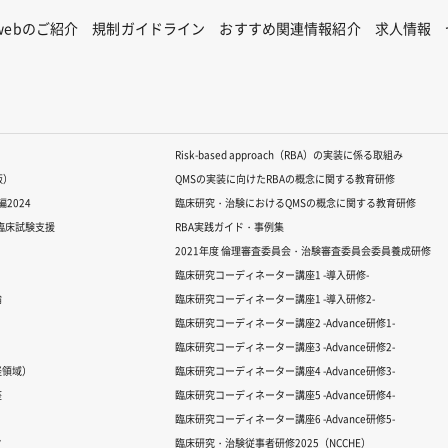
Rwebのご紹介
規制ガイドライン
おすすめ関連情報紹介
求人情報
Risk-based approach（RBA）の実装に係る取組み
版）
QMSの実装に向けたRBAの概念に関する教育研修
2024
臨床研究・治験におけるQMSの概念に関する教育研修
る臨床試験支援
RBA実践ガイド・事例集
2021年度 倫理審査委員会・治験審査委員会委員養成研修
臨床研究コーディネーター講座1 -導入研修-
論
臨床研究コーディネーター講座1 -導入研修2-
臨床研究コーディネーター講座2 -Advance研修1-
臨床研究コーディネーター講座3 -Advance研修2-
経領域）
臨床研究コーディネーター講座4 -Advance研修3-
座
臨床研究コーディネーター講座5 -Advance研修4-
臨床研究コーディネーター講座6 -Advance研修5-
ク
臨床研究・治験従事者研修2025（NCCHE）