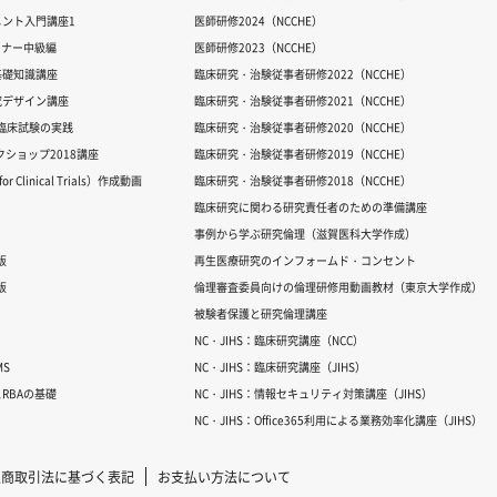
ント入門講座1
医師研修2024（NCCHE）
ミナー中級編
医師研修2023（NCCHE）
基礎知識講座
臨床研究・治験従事者研修2022（NCCHE）
究デザイン講座
臨床研究・治験従事者研修2021（NCCHE）
だ臨床試験の実践
臨床研究・治験従事者研修2020（NCCHE）
ワークショップ2018講座
臨床研究・治験従事者研修2019（NCCHE）
 Clinical Trials）作成動画
臨床研究・治験従事者研修2018（NCCHE）
臨床研究に関わる研究責任者のための準備講座
事例から学ぶ研究倫理（滋賀医科大学作成）
版
再生医療研究のインフォームド・コンセント
版
倫理審査委員向けの倫理研修用動画教材（東京大学作成）
被験者保護と研究倫理講座
NC・JIHS：臨床研究講座（NCC）
S
NC・JIHS：臨床研究講座（JIHS）
RBAの基礎
NC・JIHS：情報セキュリティ対策講座（JIHS）
NC・JIHS：Office365利用による業務効率化講座（JIHS）
定商取引法に基づく表記
お支払い方法について