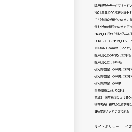
臨床研究のデータマネージメ
2021年度JCOG臨床試験セ
がん試料解析研究のための
個別化治療開発のための研
PRO/QOL 評価を組み込ん
EORTC-JCOG PRO/QOL
米国臨床試験学会（Society for
臨床研究法の解説2022年版
臨床研究法2018年版
研究倫理指針の解説2023年
研究倫理指針の解説2022年
研究倫理指針の解説
医療機関におけるQMS
第2回 医療機関におけるQM
研究者向け研究の品質管理と
RBA実装のための取り組み
サイトポリシー
特