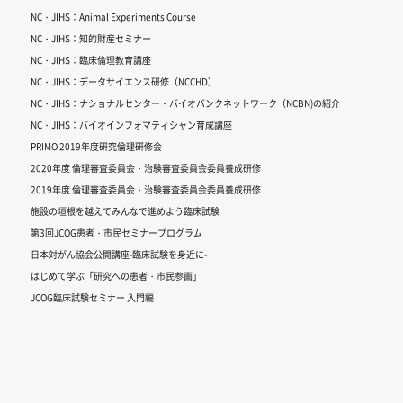
NC・JIHS：Animal Experiments Course
NC・JIHS：知的財産セミナー
NC・JIHS：臨床倫理教育講座
NC・JIHS：データサイエンス研修（NCCHD）
NC・JIHS：ナショナルセンター・バイオバンクネットワーク（NCBN)の紹介
NC・JIHS：バイオインフォマティシャン育成講座
PRIMO 2019年度研究倫理研修会
2020年度 倫理審査委員会・治験審査委員会委員養成研修
2019年度 倫理審査委員会・治験審査委員会委員養成研修
施設の垣根を越えてみんなで進めよう臨床試験
第3回JCOG患者・市民セミナープログラム
日本対がん協会公開講座-臨床試験を身近に-
はじめて学ぶ「研究への患者・市民参画」
JCOG臨床試験セミナー 入門編