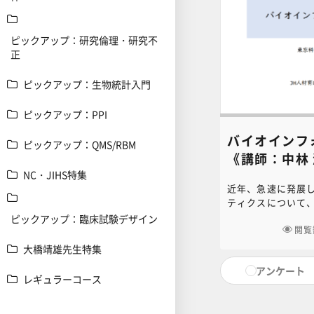
ピックアップ：研究倫理・研究不
正
ピックアップ：生物統計入門
ピックアップ：PPI
バイオインフ
ピックアップ：QMS/RBM
《講師：中林
NC・JIHS特集
近年、急速に発展
ティクスについて
バイオインフォマ
ピックアップ：臨床試験デザイン
景や、その背景と
閲覧
していきます。本
大橋靖雄先生特集
合わせは、NC・J
アンケート
（6nc-educ.jim
レギュラーコース
連絡ください。