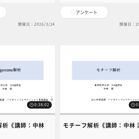
テンツに関するお問い合わ
がバイオインフォマティクス解析にど
S共通教育講座中央事務局
に使われるかについて説明します。本
アンケート
u@jh.ncgm.go.jp）までご
ンツに関するお問い合わせは、NC・JI
教育講座中央事務局（6nc-
開催日：2026/3/24
開催日：20
educ.jimu@jh.ncgm.go.jp）まで
ださい。
0:38:02
0
me解析《講師：中林
モチーフ解析《講師：中林 