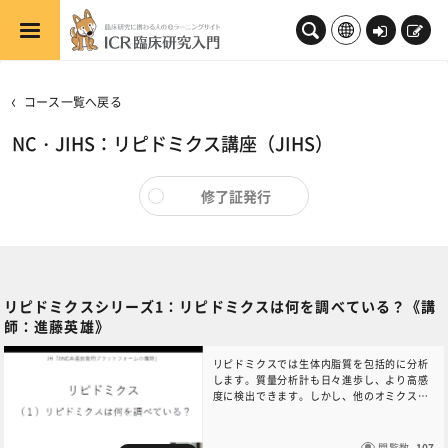
メインコンテンツへスキップする
ロ
新
グ
規
イ
登
コース一覧へ戻る
ン
録
NC・JIHS：リピドミクス講座（JIHS）
修了証発行
リピドミクスシリーズ1：リピドミクスは何を調べている？《講
師：進藤英雄》
リピドミクスでは生体内脂質を包括的に分析
します。質量分析計も日々進歩し、より高感
度に検出できます。しかし、他のオミクスと
比べて抽出、精製、分析、その後の解析が難
しい分野です。また、脂質は生体内でどんど
ん変化（代謝）しています。検体回収後も酵
閲覧数
107