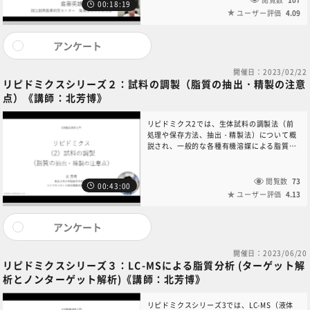
00:18:19
素的、非酵素的に変化します。リピドミクス
ユーザー評価
4.09
では何を観察しているのか、何に注意すべき
か、全5回で紹介します。第1回は、「リピド
ミクスは何を調べている？」です。本コンテ
アンケート
ンツに関する問い合わせは、6NC共通教育講
座中央事務局（6nc-
開催日：2023/02/22
educ.jimu@jh.ncgm.go.jp）までご連絡く
リピドミクスシリーズ２：試料の調製（脂質の抽出・精製の注意
ださい。
点）《講師：北芳博》
リピドミクス2では、生体試料の調製法（前
処理や保存方法、抽出・精製法）について概
説され、一般的な各種有機溶媒による脂質抽
出法の特性を学習する。また、近年開発され
たハイスループット分析化に適した抽出法
や、微量の脂質メディエーター分析のための
閲覧数
73
00:43:00
試料調製法が紹介される。これからリピドミ
ユーザー評価
4.13
クスに取り組む研究者にとって有用な内容と
なっている。 コンテンツの問い合わせは、中
央事務局（6nc-
アンケート
educ.jimu@jh.ncgm.go.jp）までご連絡く
ださい。
開催日：2023/06/20
リピドミクスシリーズ３：LC-MSによる脂質分析 (ターゲット解
析とノンターゲット解析)《講師：北芳博》
リピドミクスシリーズ3では、LC-MS（液体