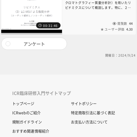
クロマトグラフィー質量分析計）を用いたリ
ピドミクスについて概説します。特に、２つ
の異なる解析方法である「ターゲット解析」
と「ノンターゲット解析」について、それぞ
れの特徴と用途について実例を挙げながら紹
閲覧数
44
00:31:46
介します。共同研究や外部委託でリピドミク
ユーザー評価
4.30
スを行う研究者には、ぜひ知っておいていた
だきたい内容です。本コンテンツに関するお
問い合わせは、6NC共通教育講座中央事務局
アンケート
（6nc-educ.jimu@jh.ncgm.go.jp）までご
連絡ください。
開催日：2024/9/24
ICR臨床研修入門サイトマップ
トップページ
サイトポリシー
ICRwebのご紹介
特定商取引法に基づく表記
規制ガイドライン
お支払い方法について
おすすめ関連情報紹介