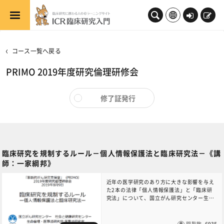
メインコンテンツへスキップする
ロ
新
グ
規
イ
登
コース一覧へ戻る
ン
録
PRIMO 2019年度研究倫理研修会
修了証発行
臨床研究を規制するルール－個人情報保護法と臨床研究法－《講
師：一家綱邦》
近年の医学研究のあり方に大きな影響を与え
た2本の法律「個人情報保護法」と「臨床研
究法」について、国立がん研究センター生命
倫理・医事法研究部の一家綱邦先生に解説し
て頂きました。
閲覧数
6935