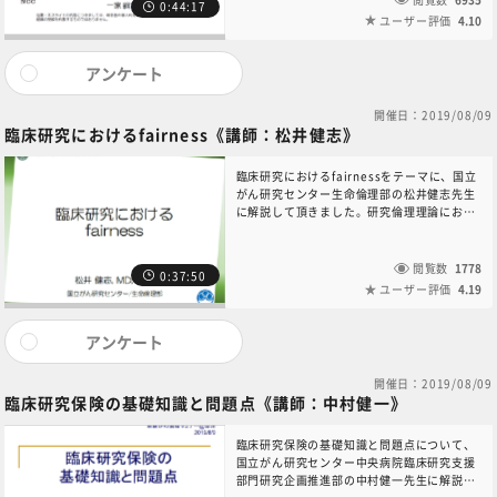
0:44:17
ユーザー評価
4.10
アンケート
開催日：2019/08/09
臨床研究におけるfairness《講師：松井健志》
臨床研究におけるfairnessをテーマに、国立
がん研究センター生命倫理部の松井健志先生
に解説して頂きました。研究倫理理論におけ
る「正義」の一つである“fairness”の観点か
ら、被験者の公正な選択、リスク・負担と利
益の社会的な公正配分、補償等について詳し
閲覧数
1778
0:37:50
く解説されています。
ユーザー評価
4.19
アンケート
開催日：2019/08/09
臨床研究保険の基礎知識と問題点《講師：中村健一》
臨床研究保険の基礎知識と問題点について、
国立がん研究センター中央病院臨床研究支援
部門研究企画推進部の中村健一先生に解説し