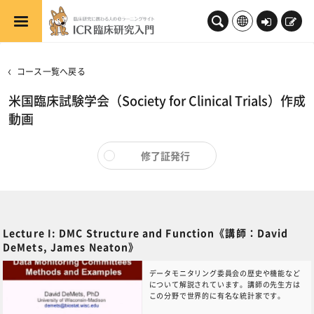
メインコンテンツへスキップする
ロ
新
グ
規
イ
登
コース一覧へ戻る
ン
録
米国臨床試験学会（Society for Clinical Trials）作成
動画
修了証発行
Lecture I: DMC Structure and Function《講師：David
DeMets, James Neaton》
データモニタリング委員会の歴史や機能など
について解説されています。講師の先生方は
この分野で世界的に有名な統計家です。