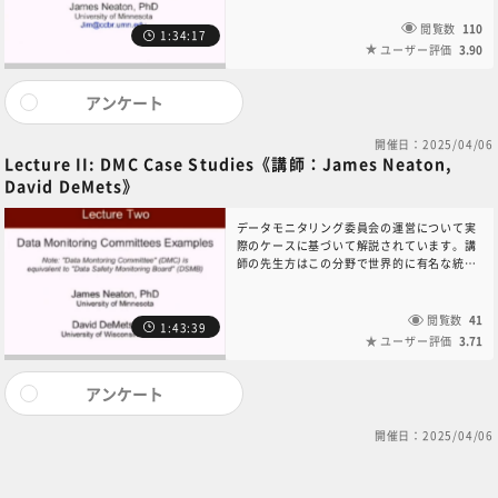
閲覧数
110
1:34:17
ユーザー評価
3.90
アンケート
開催日：2025/04/06
Lecture II: DMC Case Studies《講師：James Neaton,
David DeMets》
データモニタリング委員会の運営について実
際のケースに基づいて解説されています。講
師の先生方はこの分野で世界的に有名な統計
家です。途中、40秒ほど無言の部分がありま
す。ご了承ください。
閲覧数
41
1:43:39
ユーザー評価
3.71
アンケート
開催日：2025/04/06