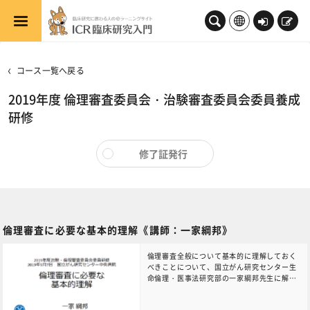
メインコンテンツへスキップする
ロ
新
グ
規
イ
登
コース一覧へ戻る
ン
録
2019年度 倫理審査委員会・治験審査委員会委員養成
研修
修了証発行
倫理審査に必要な基本的理解《講師：一家綱邦》
倫理審査全般について基本的に理解しておく
べきことについて、国立がん研究センター生
命倫理・医事法研究部の一家綱邦先生に解説
して頂きました。研究倫理の趣旨である「被
験者保護」の内容とそれが生まれた歴史、現