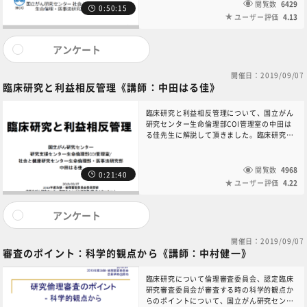
在の日本の規制の概要、省令GCPが生まれた
閲覧数
6429
0:50:15
背景にある薬害事案、臨床研究法の要点につ
ユーザー評価
4.13
いて解説されています。
アンケート
開催日：2019/09/07
臨床研究と利益相反管理《講師：中田はる佳》
臨床研究と利益相反管理について、国立がん
研究センター生命倫理部COI管理室の中田は
る佳先生に解説して頂きました。臨床研究に
共通する利益相反管理の基本的考え方、法律
に基づく利益相反管理の特徴と審査につい
て、具体例を含めて詳しく解説されていま
閲覧数
4968
0:21:40
す。
ユーザー評価
4.22
アンケート
開催日：2019/09/07
審査のポイント：科学的観点から《講師：中村健一》
臨床研究について倫理審査委員会、認定臨床
研究審査委員会が審査する時の科学的観点か
らのポイントについて、国立がん研究センタ