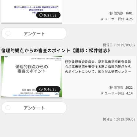
ー中央病院臨床研究支援部門研究企画推進部
の中村健一先生に解説して頂きました。研究
が備えるべき社会的な価値と科学的妥当性に
閲覧数
1681
0:27:53
ついて詳しく解説されています。
ユーザー評価
4.25
アンケート
開催日：2019/09/07
倫理的観点からの審査のポイント《講師：松井健志》
研究倫理審査委員会、認定臨床研究審査委員
会が臨床研究を審査する際の倫理的観点から
のポイントについて、国立がん研究センター
生命倫理部の松井健志先生に解説して頂きま
した。審査の観点から見直した時の、委員会
の目的と役割、リスク・ベネフィット評価、
閲覧数
5022
0:46:32
インフォームド・コンセントについて詳しく
ユーザー評価
4.14
解説されています。
アンケート
開催日：2019/09/07