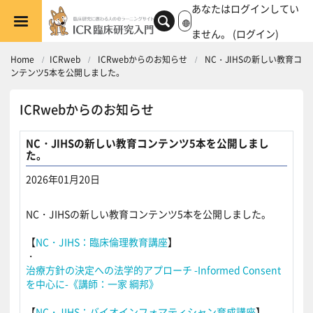
メインコンテンツへスキップする
あなたはログインしてい
ません。 (
ログイン
)
Home
ICRweb
ICRwebからのお知らせ
NC・JIHSの新しい教育コ
ンテンツ5本を公開しました。
ICRwebからのお知らせ
NC・JIHSの新しい教育コンテンツ5本を公開しまし
た。
2026年01月20日
返信数: 0
NC・JIHSの新しい教育コンテンツ5本を公開しました。
【
NC・JIHS：臨床倫理教育講座
】
・
治療方針の決定への法学的アプローチ -Informed Consent
を中心に-
《講師：一家 綱邦》
【
NC・JIHS：バイオインフォマティシャン育成講座
】