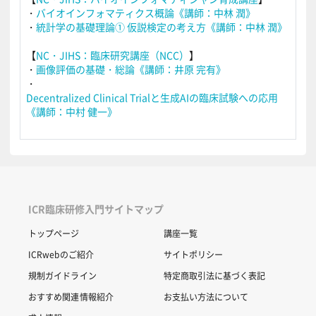
・
バイオインフォマティクス概論
《講師：中林 潤》
・
統計学の基礎理論① 仮説検定の考え方
《講師：中林 潤》
【
NC・JIHS：臨床研究講座（NCC）
】
・
画像評価の基礎・総論
《講師：井原 完有》
・
Decentralized Clinical Trialと生成AIの臨床試験への応用
《講師：中村 健一》
ICR臨床研修入門サイトマップ
トップページ
講座一覧
ICRwebのご紹介
サイトポリシー
規制ガイドライン
特定商取引法に基づく表記
おすすめ関連情報紹介
お支払い方法について