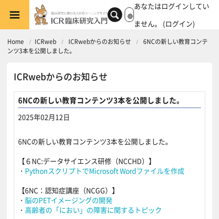
メインコンテンツへスキップする
あなたはログインしてい
ません。 (
ログイン
)
Home
ICRweb
ICRwebからのお知らせ
6NCの新しい教育コンテ
ンツ3本を公開しました。
ICRwebからのお知らせ
6NCの新しい教育コンテンツ3本を公開しました。
2025年02月12日
返信数: 0
6NCの新しい教育コンテンツ3本を公開しました。
【６NC:データサイエンス研修（NCCHD）】
・
PythonスクリプトでMicrosoft Wordファイルを作成
【6NC：認知症講座（NCGG）】
・
脳のPETイメージングの開発
・
高齢者の「におい」の障害に関するトピック