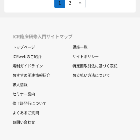
(現在)
次へ
1
2
»
ICR臨床研修入門サイトマップ
トップページ
講座一覧
ICRwebのご紹介
サイトポリシー
規制ガイドライン
特定商取引法に基づく表記
おすすめ関連情報紹介
お支払い方法について
求人情報
セミナー案内
修了証発行について
よくあるご質問
お問い合わせ