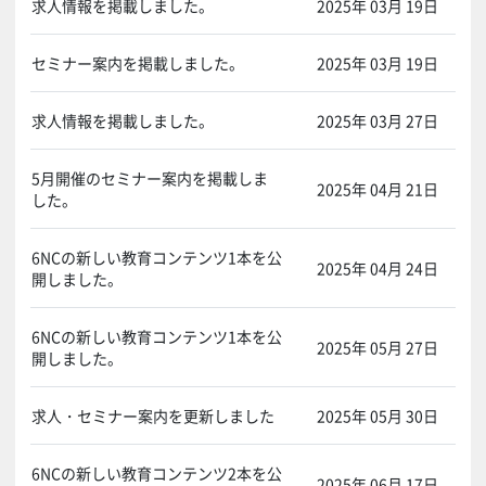
求人情報を掲載しました。
2025年 03月 19日
セミナー案内を掲載しました。
2025年 03月 19日
求人情報を掲載しました。
2025年 03月 27日
5月開催のセミナー案内を掲載しま
2025年 04月 21日
した。
6NCの新しい教育コンテンツ1本を公
2025年 04月 24日
開しました。
6NCの新しい教育コンテンツ1本を公
2025年 05月 27日
開しました。
求人・セミナー案内を更新しました
2025年 05月 30日
6NCの新しい教育コンテンツ2本を公
2025年 06月 17日