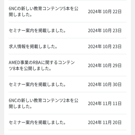
6NCの新しい教育コンテンツ5本を公
2024年 10月 22日
開しました。
セミナー案内を掲載しました。
2024年 10月 23日
求人情報を掲載しました。
2024年 10月 23日
AMED事業のRBAに関するコンテン
2024年 10月 29日
ツ8本を公開しました。
セミナー案内を掲載しました。
2024年 10月 30日
6NCの新しい教育コンテンツ2本を公
2024年 11月 11日
開しました。
セミナー案内を掲載しました。
2024年 11月 20日