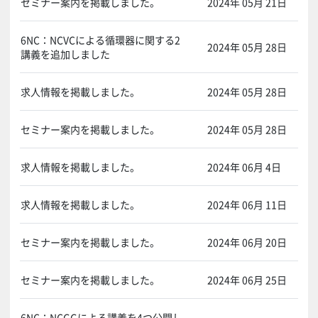
セミナー案内を掲載しました。
2024年 05月 21日
6NC：NCVCによる循環器に関する2
2024年 05月 28日
講義を追加しました
求人情報を掲載しました。
2024年 05月 28日
セミナー案内を掲載しました。
2024年 05月 28日
求人情報を掲載しました。
2024年 06月 4日
求人情報を掲載しました。
2024年 06月 11日
セミナー案内を掲載しました。
2024年 06月 20日
セミナー案内を掲載しました。
2024年 06月 25日
6NC：NCGGによる講義を4つ公開し