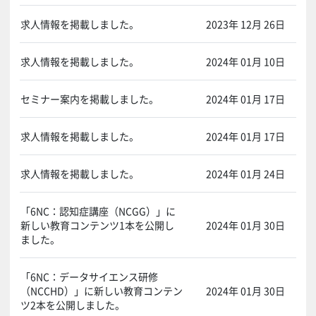
求人情報を掲載しました。
2023年 12月 26日
求人情報を掲載しました。
2024年 01月 10日
セミナー案内を掲載しました。
2024年 01月 17日
求人情報を掲載しました。
2024年 01月 17日
求人情報を掲載しました。
2024年 01月 24日
「6NC：認知症講座（NCGG）」に
新しい教育コンテンツ1本を公開し
2024年 01月 30日
ました。
「6NC：データサイエンス研修
（NCCHD）」に新しい教育コンテン
2024年 01月 30日
ツ2本を公開しました。