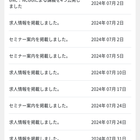
2024年 07月 2日
ました
求人情報を掲載しました。
2024年 07月 2日
セミナー案内を掲載しました。
2024年 07月 2日
セミナー案内を掲載しました。
2024年 07月 5日
求人情報を掲載しました。
2024年 07月 10日
求人情報を掲載しました。
2024年 07月 17日
セミナー案内を掲載しました。
2024年 07月 24日
求人情報を掲載しました。
2024年 07月 24日
求人情報を掲載しました。
2024年 07月 31日