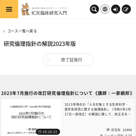
メインコンテンツへスキップする
ロ
新
グ
規
イ
登
コース一覧へ戻る
ン
録
研究倫理指針の解説2023年版
修了証発行
2023年7月施行の改訂研究倫理指針について《講師：一家綱邦》
2023年時点の「人を対象とする生命科学・
医学系研究に関する倫理指針」（令和5年3月
27日一部改正）の解説に関して、改正点を中
心に解説しています。研究倫理の成り立ちや
指針の基本的な考え方についてはリンク先の
講義を視聴することをおすすめいたします。
閲覧数
21494
00:26:23
ユーザー評価
4.23