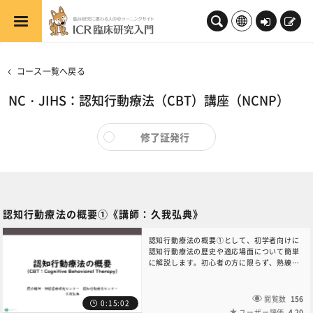
メインコンテンツへスキップする
ロ
新
グ
規
イ
登
コース一覧へ戻る
ン
録
NC・JIHS：認知行動療法（CBT）講座（NCNP）
修了証発行
認知行動療法の概要①《講師：久我弘典》
認知行動療法の概要①として、初学者向けに
認知行動療法の歴史や適応場面について簡単
に解説します。初心者の方に限らず、熟練者
の方も、本研修の導入としてご覧ください。
本コンテンツに関するお問い合わせは、NC・
JIHS共通教育講座中央事務局（6nc-
閲覧数
156
0:15:02
educ.jimu@jh.ncgm.go.jp）までご連絡く
ユーザー評価
4.20