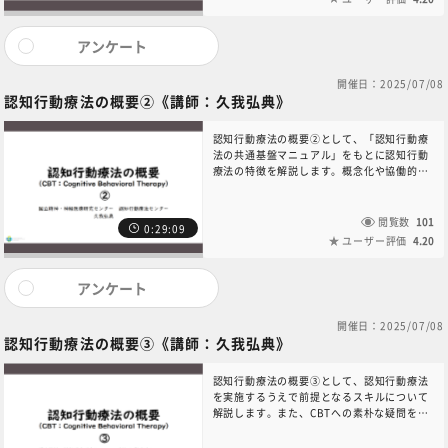
ださい。
アンケート
開催日：2025/07/08
認知行動療法の概要②《講師：久我弘典》
認知行動療法の概要②として、「認知行動療
法の共通基盤マニュアル」をもとに認知行動
療法の特徴を解説します。概念化や協働的経
験主義など、CBTの基本的な技法についてご
確認ください。本コンテンツに関するお問い
合わせは、NC・JIHS共通教育講座中央事務
閲覧数
101
0:29:09
局（6nc-educ.jimu@jh.ncgm.go.jp）まで
ユーザー評価
4.20
ご連絡ください。
アンケート
開催日：2025/07/08
認知行動療法の概要③《講師：久我弘典》
認知行動療法の概要③として、認知行動療法
を実施するうえで前提となるスキルについて
解説します。また、CBTへの素朴な疑問を通
し、CBTの実践について説明します。本コン
テンツに関するお問い合わせは、NC・JIHS