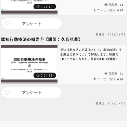
共通教育講座中央事務局（6nc-
閲覧数
73
0:26:10
educ.jimu@jh.ncgm.go.jp）までご連絡く
ユーザー評価
4.30
ださい。
アンケート
開催日：2025/07/08
認知行動療法の概要④《講師：久我弘典》
認知行動療法の概要④として、最新の認知行
動療法の動向について解説します。従来の
CBTと比較しながら、最新のCBTの活用につ
いてもご紹介します。本コンテンツに関する
お問い合わせは、NC・JIHS共通教育講座中
央事務局（6nc-
閲覧数
61
0:24:39
educ.jimu@jh.ncgm.go.jp）までご連絡く
ユーザー評価
4.20
ださい。
アンケート
開催日：2025/07/08