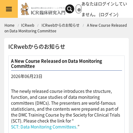
メインコンテンツへスキップする
あなたはログインしてい
ません。 (
ログイン
)
Home
ICRweb
ICRwebからのお知らせ
A New Course Released
on Data Monitoring Committee
ICRwebからのお知らせ
A New Course Released on Data Monitoring
Committee
2026年06月23日
返信数: 0
The newly released course introduces the structure,
function, and case studies of data monitoring
committees (DMCs). The presenters are world-famous
statisticians, and the contents were prepared as part of
the DMC Training Course by the Society for Clinical Trials
(SCT). Please check the link for “
SCT: Data Monitoring Committees.
”