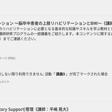
ション ～脳卒中患者の上肢リハビリテーションとBMI～《講
のリハビリテーションに必要となる基本的な知識やスキルを学ぶ教材と
護師研修プログラムの一部講義をご紹介します。本コンテンツに関するお
）までご連絡ください。
イメージ (PNG)
ック
しない限り利用できません: 活動「
講義9
」が完了マークされた場合
キュメント
culatory Support)管理《講師：平嶋 晃大》