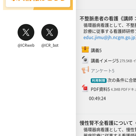
不整脈患者の看護《講師：濱
循環器病看護として、不整
診療に従事する看護師研修
educ.jimu@jh.ncgm.go.jp
@ICRweb
@ICR_bot
SCORMパッケージ
講義5
ファイル
講義イメージ5
279.5KB
フィードバ
アンケート5
次の条件に合致
利用制限
ファイル
PDF資料5
4.3MB PDFド
00:49:24
慢性腎不全看護について《
循環器病看護として、慢性
器病診療に従事する看護師