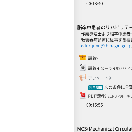
00:18:40
脳卒中患者のリハビリテー
作業療法士より脳卒中患者
循環器病診療に従事する看
educ.jimu@jh.ncgm.go.jp
SCORMパッケージ
講義9
ファイル
講義イメージ9
90.6KB 
フィードバ
アンケート9
次の条件に合致
利用制限
ファイル
PDF資料9
3.1MB PDFド
00:15:55
MCS(Mechanical Cir