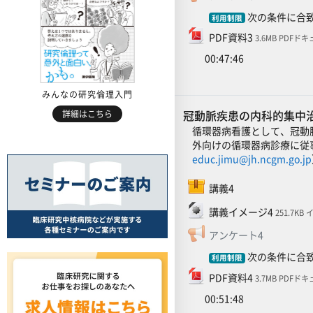
次の条件に合致
利用制限
ファイル
PDF資料3
3.6MB PDFド
00:47:46
みんなの研究倫理入門
冠動脈疾患の内科的集中
詳細はこちら
循環器病看護として、冠動
外向けの循環器病診療に従
educ.jimu@jh.ncgm.go.jp
SCORMパッケージ
講義4
ファイル
講義イメージ4
251.7KB
フィードバ
アンケート4
次の条件に合致
利用制限
ファイル
PDF資料4
3.7MB PDFド
00:51:48