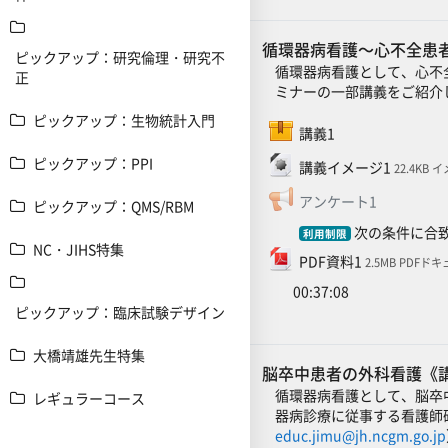
循環器病看護～心不全患
ピックアップ：研究倫理・研究不
循環器病看護として、心不
正
ミナーの一部講義をご紹介
ピックアップ：生物統計入門
SCORMパッケージ
講義1
ファイル
ピックアップ：PPI
講義イメージ1
22.4KB 
フィードバ
アンケート1
ピックアップ：QMS/RBM
次の条件に合致
利用制限
NC・JIHS特集
ファイル
PDF資料1
2.5MB PDFド
00:37:08
ピックアップ：臨床試験デザイン
大橋靖雄先生特集
脳卒中患者の外科看護《講師
循環器病看護として、脳卒
レギュラーコース
器病診療に従事する看護師
educ.jimu@jh.ncgm.go.jp