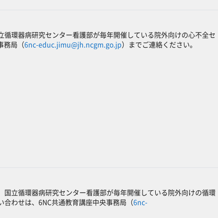
立循環器病研究センター看護部が毎年開催している院外向けの心不全セ
事務局（
6nc-educ.jimu@jh.ncgm.go.jp
）までご連絡ください。
、国立循環器病研究センター看護部が毎年開催している院外向けの循環
合わせは、6NC共通教育講座中央事務局（
6nc-