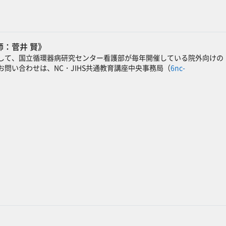
師：菅井 賢》
して、国立循環器病研究センター看護部が毎年開催している院外向けの
問い合わせは、NC・JIHS共通教育講座中央事務局（
6nc-