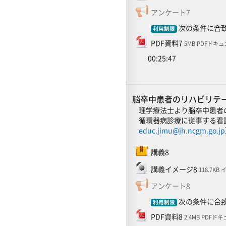
フィードバ
アンケート7
次の条件に合致
利用制限
ファイル
PDF資料7
5MB PDFドキ
00:25:47
脳卒中患者のリハビリテーシ
理学療法士より脳卒中患者
循環器病診療に従事する看
educ.jimu@jh.ncgm.go.jp
SCORMパッケージ
講義8
ファイル
講義イメージ8
118.7KB
フィードバ
アンケート8
次の条件に合致
利用制限
ファイル
PDF資料8
2.4MB PDFド