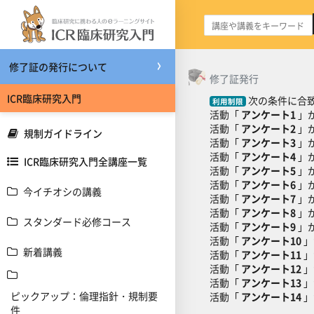
メインコンテンツへスキップする
修了証の発行について
トピックアウトライ
一般
修了証発行
ICR臨床研究入門
次の条件に合致
利用制限
活動「
アンケート1
」
活動「
アンケート2
」
規制ガイドライン
活動「
アンケート3
」
活動「
アンケート4
」
ICR臨床研究入門全講座一覧
活動「
アンケート5
」
活動「
アンケート6
」
今イチオシの講義
活動「
アンケート7
」
活動「
アンケート8
」
スタンダード必修コース
活動「
アンケート9
」
活動「
アンケート10
」
新着講義
活動「
アンケート11
」
活動「
アンケート12
」
活動「
アンケート13
」
ピックアップ：倫理指針・規制要
活動「
アンケート14
」
件