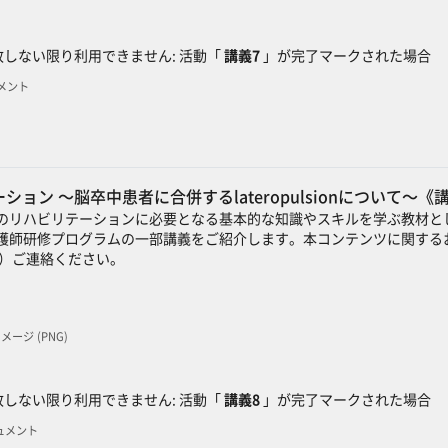
ック
しない限り利用できません: 活動「
講義7
」が完了マークされた場合
ュメント
ョン ～脳卒中患者に合併するlateropulsionについて～《
のリハビリテーションに必要となる基本的な知識やスキルを学ぶ教材と
護師研修プログラムの一部講義をご紹介します。本コンテンツに関するお
）ご連絡ください。
 イメージ (PNG)
ック
しない限り利用できません: 活動「
講義8
」が完了マークされた場合
キュメント