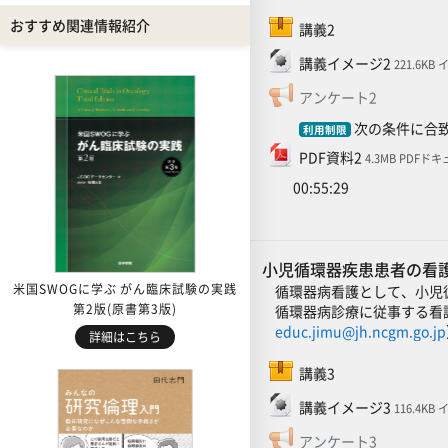
SCORMパッケージ
おすすめ関連情報紹介
講義2
ファイル
講義イメージ2
221.6KB
フィードバ
アンケート2
次の条件に合致
利用制限
ファイル
PDF資料2
4.3MB PDFド
00:55:29
小児循環器疾患患者の看護
米国SWOGに学ぶ がん臨床試験の実践
循環器病看護として、小児
第2版(原書第3版)
循環器病診療に従事する看
educ.jimu@jh.ncgm.go.jp
詳細はこちら
SCORMパッケージ
講義3
ファイル
講義イメージ3
116.4KB
フィードバ
アンケート3