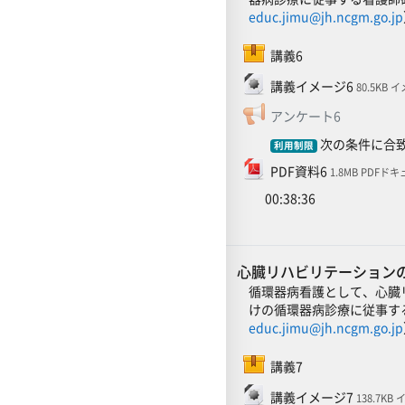
educ.jimu@jh.ncgm.go.jp
SCORMパッケージ
講義6
ファイル
講義イメージ6
80.5KB 
フィードバ
アンケート6
次の条件に合致
利用制限
ファイル
PDF資料6
1.8MB PDFド
00:38:36
心臓リハビリテーション
循環器病看護として、心臓
けの循環器病診療に従事す
educ.jimu@jh.ncgm.go.jp
SCORMパッケージ
講義7
ファイル
講義イメージ7
138.7KB