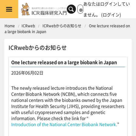
メインコンテンツへスキップする
あなたはログインしてい
ません。 (
ログイン
)
Home
ICRweb
ICRwebからのお知らせ
One lecture released on
a large biobank in Japan
ICRwebからのお知らせ
One lecture released on a large biobank in Japan
2026年06月02日
返信数: 0
The newly released lecture introduces the National
Center Biobank Network (NCBN), which connects five
national centers with the biobanks owned by the Japan
Institute for Health Security (JIHS), providing researchers
with useful cryopreserved samples and genetic
information. Please check the link for “
Introduction of the National Center Biobank Network.
”