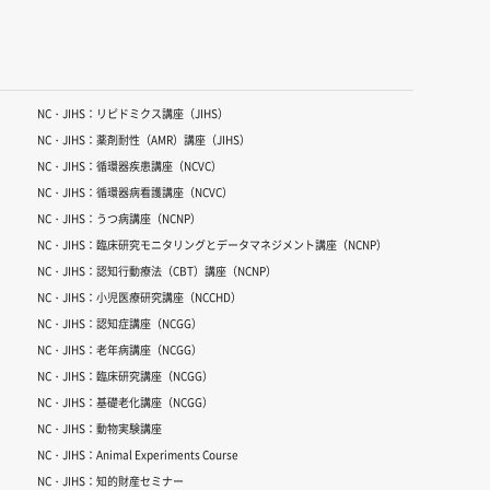
NC・JIHS：リピドミクス講座（JIHS）
NC・JIHS：薬剤耐性（AMR）講座（JIHS）
NC・JIHS：循環器疾患講座（NCVC）
NC・JIHS：循環器病看護講座（NCVC）
NC・JIHS：うつ病講座（NCNP）
NC・JIHS：臨床研究モニタリングとデータマネジメント講座（NCNP）
NC・JIHS：認知行動療法（CBT）講座（NCNP）
NC・JIHS：小児医療研究講座（NCCHD）
NC・JIHS：認知症講座（NCGG）
NC・JIHS：老年病講座（NCGG）
NC・JIHS：臨床研究講座（NCGG）
NC・JIHS：基礎老化講座（NCGG）
NC・JIHS：動物実験講座
NC・JIHS：Animal Experiments Course
NC・JIHS：知的財産セミナー