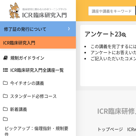
メインコンテンツへスキップする
修了証の発行について
アンケート23
ICR臨床研究入門
この講義を完了するに
アンケートにお答えい
規制ガイドライン
ご記入いただいたコメ
ICR臨床研究入門全講座一覧
今イチオシの講義
スタンダード必修コース
ICR臨床研
新着講義
ピックアップ：倫理指針・規制要
トップページ
IC
件