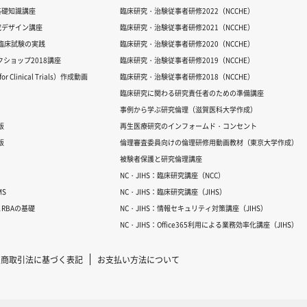
基礎知識講座
臨床研究・治験従事者研修2022（NCCHE）
究デザイン講座
臨床研究・治験従事者研修2021（NCCHE）
だ臨床試験の実践
臨床研究・治験従事者研修2020（NCCHE）
ワークショップ2018講座
臨床研究・治験従事者研修2019（NCCHE）
 Clinical Trials）作成動画
臨床研究・治験従事者研修2018（NCCHE）
臨床研究に関わる研究責任者のための準備講座
事例から学ぶ研究倫理（滋賀医科大学作成）
版
再生医療研究のインフォームド・コンセント
版
倫理審査委員向けの倫理研修用動画教材（東京大学作成）
被験者保護と研究倫理講座
NC・JIHS：臨床研究講座（NCC）
S
NC・JIHS：臨床研究講座（JIHS）
RBAの基礎
NC・JIHS：情報セキュリティ対策講座（JIHS）
NC・JIHS：Office365利用による業務効率化講座（JIHS）
定商取引法に基づく表記
お支払い方法について