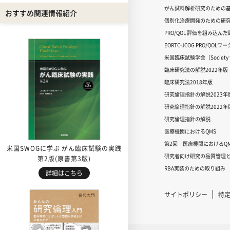
がん試料解析研究のための
おすすめ関連情報紹介
個別化治療開発のための研
PRO/QOL 評価を組み込ん
EORTC-JCOG PRO/QOL
米国臨床試験学会（Society for
臨床研究法の解説2022年版
臨床研究法2018年版
研究倫理指針の解説2023年
研究倫理指針の解説2022年
研究倫理指針の解説
医療機関におけるQMS
第2回 医療機関におけるQM
米国SWOGに学ぶ がん臨床試験の実践
研究者向け研究の品質管理と
第2版(原書第3版)
RBA実装のための取り組み
詳細はこちら
サイトポリシー
特