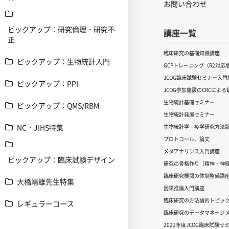
お問い合わせ
ピックアップ：研究倫理・研究不
講座一覧
正
臨床研究の基礎知識講座
ピックアップ：生物統計入門
GCPトレーニング（R2対応
JCOG臨床試験セミナー入門編
ピックアップ：PPI
JCOG参加施設のCRCによ
生物統計基礎セミナー
ピックアップ：QMS/RBM
生物統計発展セミナー
NC・JIHS特集
生物統計学・疫学研究方法
プロトコール、論文
メタアナリシス入門講座
ピックアップ：臨床試験デザイン
研究の骨格作り（精神・神
臨床研究機関の体制整備講
大橋靖雄先生特集
因果推論入門講座
臨床研究の方法論的トピッ
レギュラーコース
臨床研究のデータマネージメ
2021年度JCOG臨床試験セ