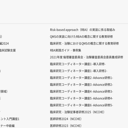
Risk-based approach（RBA）の実装に係る取組み
版）
QMSの実装に向けたRBAの概念に関する教育研修
2024
臨床研究・治験におけるQMSの概念に関する教育研修
る臨床試験支援
RBA実践ガイド・事例集
2021年度 倫理審査委員会・治験審査委員会委員養成研修
臨床研究コーディネーター講座1 -導入研修-
論
臨床研究コーディネーター講座1 -導入研修2-
臨床研究コーディネーター講座2 -Advance研修1-
臨床研究コーディネーター講座3 -Advance研修2-
経領域）
臨床研究コーディネーター講座4 -Advance研修3-
座
臨床研究コーディネーター講座5 -Advance研修4-
臨床研究コーディネーター講座6 -Advance研修5-
ク
臨床研究・治験従事者研修2025（NCCHE）
ント入門講座1
医師研修2024（NCCHE）
ミナー中級編
医師研修2023（NCCHE）