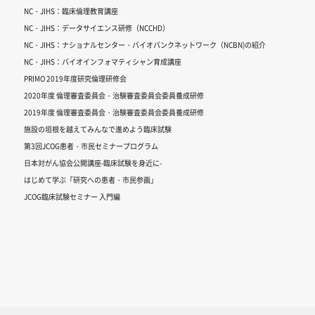
NC・JIHS：臨床倫理教育講座
NC・JIHS：データサイエンス研修（NCCHD）
NC・JIHS：ナショナルセンター・バイオバンクネットワーク（NCBN)の紹介
NC・JIHS：バイオインフォマティシャン育成講座
PRIMO 2019年度研究倫理研修会
2020年度 倫理審査委員会・治験審査委員会委員養成研修
2019年度 倫理審査委員会・治験審査委員会委員養成研修
施設の垣根を越えてみんなで進めよう臨床試験
第3回JCOG患者・市民セミナープログラム
日本対がん協会公開講座-臨床試験を身近に-
はじめて学ぶ「研究への患者・市民参画」
JCOG臨床試験セミナー 入門編