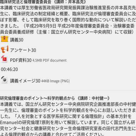
臨床研究法と倫理審査委員会 《講師：井本昌克》
本講義では厚生労働省医政局研究開発振興課治験推進室長の井本昌克先
生に、臨床研究法の制定経緯と概要、臨床研究法が倫理審査委員会に及
ぼす影響、そして臨床研究を取り巻く国際的な動向について解説いただ
きました。（平成29年9月9日 平成29年度倫理審査委員会・治験審査委
員会委員養成研修（主催：国立がん研究センター中央病院）にて収録）
SCORMパッケージ
講義30
フィードバック
アンケート30
ファイル
PDF資料30
4.5MB PDF document
00:46:20
ファイル
講義イメージ30
44KB Image (PNG)
研究倫理審査のポイント～科学的観点から 《講師：中村健一》
本講義では、国立がん研究センター中央病院研究企画推進部長の中村健
一先生に、倫理審査のポイントを科学的観点を中心にお話しいただきま
した。「人を対象とする医学系研究に関する倫理指針」の基本方針を
Emanuelの研究倫理7原則を用いて解説しています。同じく国立がん研
究センター社会と健康研究センター生命倫理研究室長の田代志門先生に
よる倫理的観点からの講義と合わせてご活用ください。