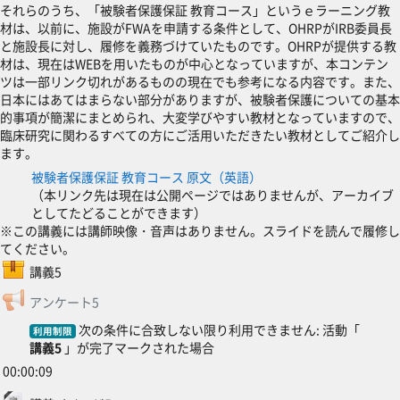
それらのうち、「被験者保護保証 教育コース」というｅラーニング教
材は、以前に、施設がFWAを申請する条件として、OHRPがIRB委員長
と施設長に対し、履修を義務づけていたものです。OHRPが提供する教
材は、現在はWEBを用いたものが中心となっていますが、本コンテン
ツは一部リンク切れがあるものの現在でも参考になる内容です。また、
日本にはあてはまらない部分がありますが、被験者保護についての基本
的事項が簡潔にまとめられ、大変学びやすい教材となっていますので、
臨床研究に関わるすべての方にご活用いただきたい教材としてご紹介し
ます。
被験者保護保証 教育コース 原文（英語）
（本リンク先は現在は公開ページではありませんが、アーカイブ
としてたどることができます）
※この講義には講師映像・音声はありません。スライドを読んで履修し
てください。
SCORMパッケージ
講義5
フィードバック
アンケート5
次の条件に合致しない限り利用できません: 活動「
利用制限
講義5
」が完了マークされた場合
00:00:09
ファイル