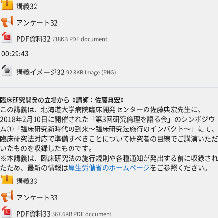
SCORMパッケージ
講義32
フィードバック
アンケート32
ファイル
PDF資料32
718KB PDF document
00:29:43
ファイル
講義イメージ32
92.3KB Image (PNG)
臨床研究開発の立場から《講師：佐藤典宏》
この講義は、北海道大学病院臨床開発センターの佐藤典宏先生に、
2018年2月10日に開催された「第3回研究倫理を語る会」のシンポジウ
ム①「臨床研究新時代の到来～臨床研究法施行のインパクト～」にて、
臨床研究法対応で準備すべきことについて研究者の目線でご講演いただ
いたものを収録したものです。
※本講義は、臨床研究法の施行規則や各種通知が発出する前に収録され
たため、最新の情報は
厚生労働省のホームページ
をご参照ください。
SCORMパッケージ
講義33
フィードバック
アンケート33
ファイル
PDF資料33
567.6KB PDF document