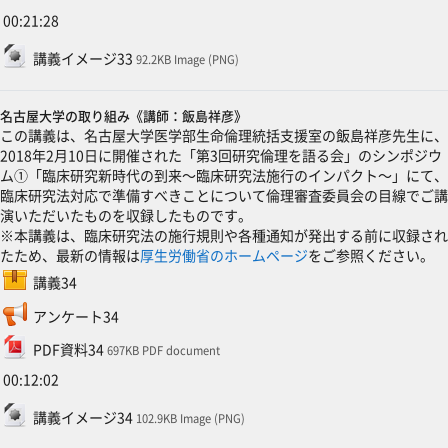
00:21:28
ファイル
講義イメージ33
92.2KB Image (PNG)
名古屋大学の取り組み《講師：飯島祥彦》
この講義は、名古屋大学医学部生命倫理統括支援室の飯島祥彦先生に、
2018年2月10日に開催された「第3回研究倫理を語る会」のシンポジウ
ム①「臨床研究新時代の到来～臨床研究法施行のインパクト～」にて、
臨床研究法対応で準備すべきことについて倫理審査委員会の目線でご講
演いただいたものを収録したものです。
※本講義は、臨床研究法の施行規則や各種通知が発出する前に収録され
たため、最新の情報は
厚生労働省のホームページ
をご参照ください。
SCORMパッケージ
講義34
フィードバック
アンケート34
ファイル
PDF資料34
697KB PDF document
00:12:02
ファイル
講義イメージ34
102.9KB Image (PNG)