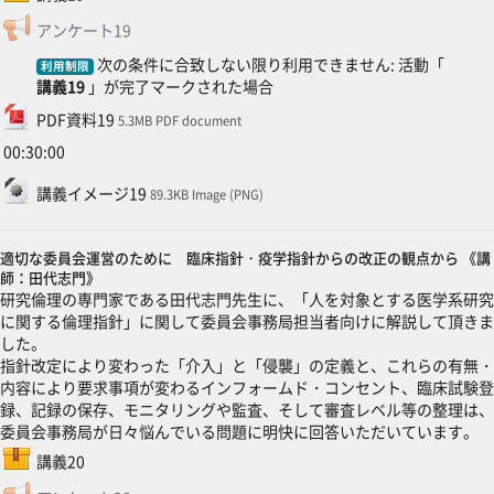
フィードバック
アンケート19
次の条件に合致しない限り利用できません: 活動「
利用制限
講義19
」が完了マークされた場合
ファイル
PDF資料19
5.3MB PDF document
00:30:00
ファイル
講義イメージ19
89.3KB Image (PNG)
適切な委員会運営のために 臨床指針・疫学指針からの改正の観点から 《講
師：田代志門》
研究倫理の専門家である田代志門先生に、「人を対象とする医学系研究
に関する倫理指針」に関して委員会事務局担当者向けに解説して頂きま
した。
指針改定により変わった「介入」と「侵襲」の定義と、これらの有無・
内容により要求事項が変わるインフォームド・コンセント、臨床試験登
録、記録の保存、モニタリングや監査、そして審査レベル等の整理は、
委員会事務局が日々悩んでいる問題に明快に回答いただいています。
SCORMパッケージ
講義20
フィードバック