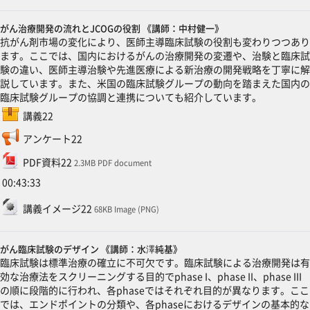
がん治療開発の流れとJCOGの役割 《講師：中村健一》
抗がん剤市場の変化により、医師主導臨床試験の役割も変わりつつあり
ます。ここでは、国内におけるがんの治療開発の変遷や、治験と臨床試
験の違い、医師主導治験や先進医療による新治療の開発戦略を丁寧に解
説しています。また、米国の臨床試験グループの動向を踏まえた国内の
臨床試験グループの協調と連携についても紹介しています。
SCORMパッケージ
講義22
フィードバック
アンケート22
ファイル
PDF資料22
2.3MB PDF document
00:43:33
ファイル
講義イメージ22
68KB Image (PNG)
がん臨床試験のデザイン 《講師：水澤純基》
臨床試験は標準治療の確立に不可欠です。臨床試験による治療開発は有
効な治療法をスクリーニングする目的でphase I、phase II、phase III
の順に段階的に行われ、各phaseではそれぞれ目的が異なります。ここ
では、エンドポイントの分類や、各phaseにおけるデザインの基本的な