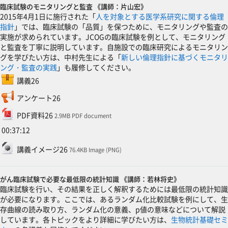
臨床試験のモニタリングと監査 《講師：片山宏》
2015年4月1日に施行された「
人を対象とする医学系研究に関する倫理
指針
」では、臨床試験の「品質」を保つために、モニタリングや監査の
実施が求められています。JCOGの臨床試験を例として、モニタリング
と監査を丁寧に説明しています。自施設での臨床研究によるモニタリン
グを学びたい方は、中村先生による「
新しい倫理指針に基づくモニタリ
ング・監査の実践
」も履修してください。
SCORMパッケージ
講義26
フィードバック
アンケート26
ファイル
PDF資料26
2.9MB PDF document
00:37:12
ファイル
講義イメージ26
76.4KB Image (PNG)
がん臨床試験で必要な最低限の統計知識 《講師：若林将史》
臨床試験を行い、その結果を正しく解釈するためには最低限の統計知識
が必要になります。ここでは、あるランダム化比較試験を例にして、生
存曲線の読み取り方、ランダム化の意義、p値の意味などについて解説
しています。各トピックをより詳細に学びたい方は、
生物統計基礎セミ