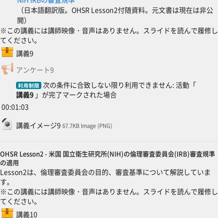
（日本語翻訳版。OHSR Lesson2付随資料。元文書は現在は非公
開）
※この講義には講師映像・音声はありません。スライドを読んで履修し
てください。
SCORMパッケージ
講義9
フィードバック
アンケート9
次の条件に合致しない限り利用できません: 活動「
利用制限
講義9
」が完了マークされた場合
00:01:03
ファイル
講義イメージ9
67.7KB Image (PNG)
OHSR Lesson2 - 米国 国立衛生研究所(NIH)の倫理審査委員会(IRB)審査規準
の適用
Lesson2は、倫理審査委員会の目的、審査基準について解説していま
す。
※この講義には講師映像・音声はありません。スライドを読んで履修し
てください。
SCORMパッケージ
講義10