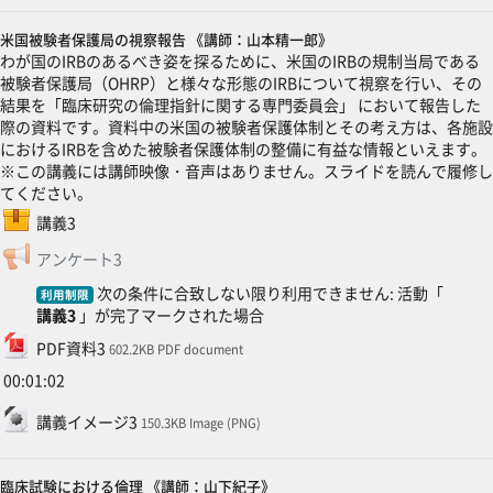
米国被験者保護局の視察報告 《講師：山本精一郎》
わが国のIRBのあるべき姿を探るために、米国のIRBの規制当局である
被験者保護局（OHRP）と様々な形態のIRBについて視察を行い、その
結果を「臨床研究の倫理指針に関する専門委員会」 において報告した
際の資料です。資料中の米国の被験者保護体制とその考え方は、各施設
におけるIRBを含めた被験者保護体制の整備に有益な情報といえます。
※この講義には講師映像・音声はありません。スライドを読んで履修し
てください。
SCORMパッケージ
講義3
フィードバック
アンケート3
次の条件に合致しない限り利用できません: 活動「
利用制限
講義3
」が完了マークされた場合
ファイル
PDF資料3
602.2KB PDF document
00:01:02
ファイル
講義イメージ3
150.3KB Image (PNG)
臨床試験における倫理 《講師：山下紀子》