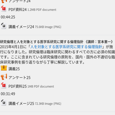
アンケート24
ファイル
PDF資料24
1.2MB PDF document
00:44:25
ファイル
講義イメージ24
75.6KB Image (PNG)
研究倫理と人を対象とする医学系研究に関する倫理指針 《講師：宮本憲一》
2015年4月1日に「
人を対象とする医学系研究に関する倫理指針
」が施
行になりました。研究倫理は臨床研究に関わるすべての方に必須の知識
です。ここに含まれている研究倫理の原則を、国内・国外の不適切な臨
床研究事例を振り返りながら丁寧に解説しています。
SCORMパッケージ
講義25
フィードバック
アンケート25
ファイル
PDF資料25
1MB PDF document
00:31:49
ファイル
講義イメージ25
72.3KB Image (PNG)