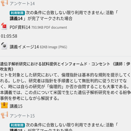
フィードバック
アンケート14
次の条件に合致しない限り利用できません: 活動「
利用制限
講義14
」が完了マークされた場合
ファイル
PDF資料14
793.9KB PDF document
01:05:58
ファイル
講義イメージ14
82KB Image (PNG)
遺伝子解析研究における試料提供とインフォームド・コンセント 《講師：伊
吹友秀》
ヒトを対象とした研究において、倫理指針は基本的な規則を提示してく
れる。しかし、研究者は指針を手順書として無批判的に従うだけでな
く、時には自らの研究が「倫理的」か否か自問することも大事である。
本講義では、この点について米国で生じた遺伝子解析研究をめぐる紛争
事例を参考にしながら解説する。
SCORMパッケージ
講義15
フィードバック
アンケート15
次の条件に合致しない限り利用できません: 活動「
利用制限
講義15
」が完了マークされた場合