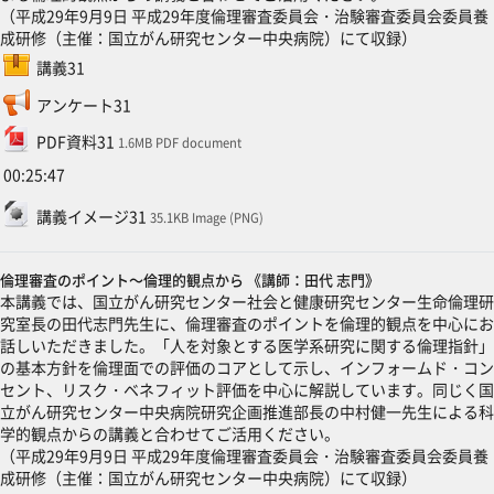
（平成29年9月9日 平成29年度倫理審査委員会・治験審査委員会委員養
成研修（主催：国立がん研究センター中央病院）にて収録）
SCORMパッケージ
講義31
フィードバック
アンケート31
ファイル
PDF資料31
1.6MB PDF document
00:25:47
ファイル
講義イメージ31
35.1KB Image (PNG)
倫理審査のポイント～倫理的観点から 《講師：田代 志門》
本講義では、国立がん研究センター社会と健康研究センター生命倫理研
究室長の田代志門先生に、倫理審査のポイントを倫理的観点を中心にお
話しいただきました。「人を対象とする医学系研究に関する倫理指針」
の基本方針を倫理面での評価のコアとして示し、インフォームド・コン
セント、リスク・ベネフィット評価を中心に解説しています。同じく国
立がん研究センター中央病院研究企画推進部長の中村健一先生による科
学的観点からの講義と合わせてご活用ください。
（平成29年9月9日 平成29年度倫理審査委員会・治験審査委員会委員養
成研修（主催：国立がん研究センター中央病院）にて収録）