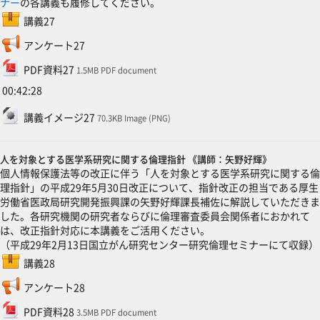
ナー
の各講義も履修してください。
SCORMパッケージ
講義27
フィードバック
アンケート27
ファイル
PDF資料27
1.5MB PDF document
00:42:28
ファイル
講義イメージ27
70.3KB Image (PNG)
人を対象とする医学系研究に関する倫理指針 《講師：矢野好輝》
個人情報保護法等の改正に伴う「人を対象とする医学系研究に関する倫
理指針」の平成29年5月30日改正について、指針改正の担当である厚生
労働省医政局研究開発振興課の矢野好輝課長補佐に解説していただきま
した。各研究機関の研究者ならびに倫理審査委員会関係者におかれて
は、改正指針対応に本講義をご活用ください。
（平成29年2月13日国立がん研究センター研究倫理セミナーにて収録）
SCORMパッケージ
講義28
フィードバック
アンケート28
ファイル
PDF資料28
3.5MB PDF document