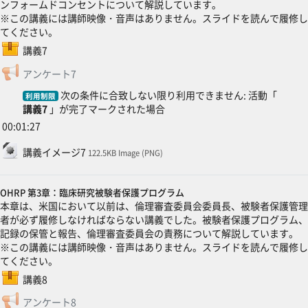
ンフォームドコンセントについて解説しています。
※この講義には講師映像・音声はありません。スライドを読んで履修し
てください。
SCORMパッケージ
講義7
フィードバック
アンケート7
次の条件に合致しない限り利用できません: 活動「
利用制限
講義7
」が完了マークされた場合
00:01:27
ファイル
講義イメージ7
122.5KB Image (PNG)
OHRP 第3章：臨床研究被験者保護プログラム
本章は、米国において以前は、倫理審査委員会委員長、被験者保護管理
者が必ず履修しなければならない講義でした。被験者保護プログラム、
記録の保管と報告、倫理審査委員会の責務について解説しています。
※この講義には講師映像・音声はありません。スライドを読んで履修し
てください。
SCORMパッケージ
講義8
フィードバック
アンケート8