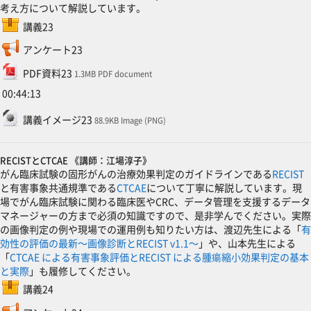
考え方について解説しています。
SCORMパッケージ
講義23
フィードバック
アンケート23
ファイル
PDF資料23
1.3MB PDF document
00:44:13
ファイル
講義イメージ23
88.9KB Image (PNG)
RECISTとCTCAE 《講師：江場淳子》
がん臨床試験の固形がんの治療効果判定のガイドラインである
RECIST
と有害事象共通規準である
CTCAE
について丁寧に解説しています。現
場でがん臨床試験に関わる臨床医やCRC、データ管理を支援するデータ
マネージャーの方まで必須の知識ですので、是非学んでください。実際
の画像判定の例や現場での運用例も知りたい方は、渡辺先生による「
有
効性の評価の最新～画像診断とRECIST v1.1～
」や、山本先生による
「
CTCAE による有害事象評価とRECIST による腫瘍縮小効果判定の基本
と実際
」も履修してください。
SCORMパッケージ
講義24
フィードバック