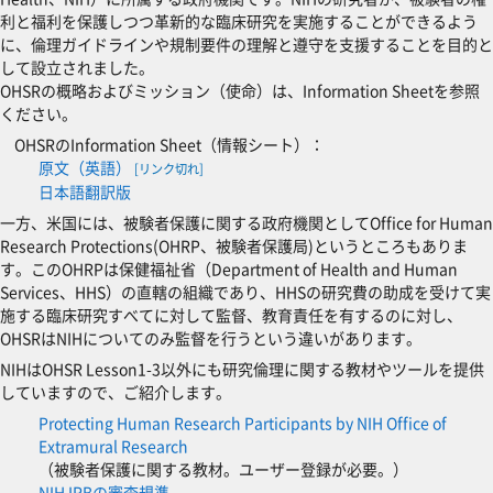
利と福利を保護しつつ革新的な臨床研究を実施することができるよう
に、倫理ガイドラインや規制要件の理解と遵守を支援することを目的と
して設立されました。
OHSRの概略およびミッション（使命）は、Information Sheetを参照
ください。
OHSRのInformation Sheet（情報シート）：
原文（英語）
[リンク切れ]
日本語翻訳版
一方、米国には、被験者保護に関する政府機関としてOffice for Human
Research Protections(OHRP、被験者保護局)というところもありま
す。このOHRPは保健福祉省（Department of Health and Human
Services、HHS）の直轄の組織であり、HHSの研究費の助成を受けて実
施する臨床研究すべてに対して監督、教育責任を有するのに対し、
OHSRはNIHについてのみ監督を行うという違いがあります。
NIHはOHSR Lesson1-3以外にも研究倫理に関する教材やツールを提供
していますので、ご紹介します。
Protecting Human Research Participants by NIH Office of
Extramural Research
（被験者保護に関する教材。ユーザー登録が必要。）
NIH IRBの審査規準