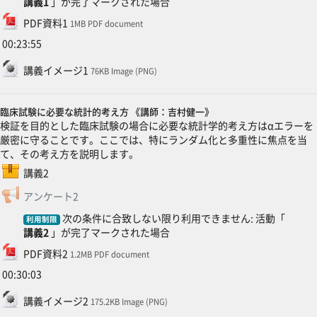
講義1
」が完了マークされた場合
ファイル
PDF資料1
1MB PDF document
00:23:55
ファイル
講義イメージ1
76KB Image (PNG)
臨床試験に必要な統計的考え方 《講師：吉村健一》
検証を目的とした臨床試験の場合に必要な統計学的考え方はαエラーを
厳密に守ることです。ここでは、特にランダム化と多重性に焦点を当
て、その考え方を説明します。
SCORMパッケージ
講義2
フィードバック
アンケート2
次の条件に合致しない限り利用できません: 活動「
利用制限
講義2
」が完了マークされた場合
ファイル
PDF資料2
1.2MB PDF document
00:30:03
ファイル
講義イメージ2
175.2KB Image (PNG)