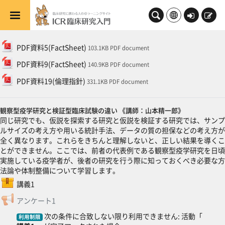
メインコンテンツへスキップする
ロ
新
グ
規
一般
トピックアウトライン
ファイル
イ
登
PDF資料5(FactSheet)
103.1KB PDF document
ン
録
ファイル
PDF資料9(FactSheet)
140.9KB PDF document
ファイル
PDF資料19(倫理指針)
331.1KB PDF document
観察型疫学研究と検証型臨床試験の違い 《講師：山本精一郎》
同じ研究でも、仮説を探索する研究と仮説を検証する研究では、サンプ
ルサイズの考え方や用いる統計手法、データの質の担保などの考え方が
全く異なります。これらをきちんと理解しないと、正しい結果を導くこ
とができません。ここでは、前者の代表例である観察型疫学研究を日頃
実施している疫学者が、後者の研究を行う際に知っておくべき必要な方
法論や体制整備について学習します。
SCORMパッケージ
講義1
フィードバック
アンケート1
次の条件に合致しない限り利用できません: 活動「
利用制限