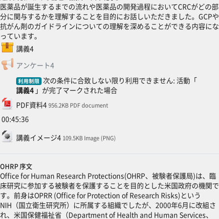
医薬品が誕生するまでの流れや医薬品の開発過程においてCRCがどの部
分に関与するかを理解することを目的にお話しいただきました。GCPや
抗がん剤のガイドラインについての理解を深めることができる内容にな
っています。
SCORMパッケージ
講義4
フィードバック
アンケート4
次の条件に合致しない限り利用できません: 活動「
利用制限
講義4
」が完了マークされた場合
ファイル
PDF資料4
956.2KB PDF document
00:45:36
ファイル
講義イメージ4
109.5KB Image (PNG)
OHRP 序文
Office for Human Research Protections(OHRP、被験者保護局)は、臨
床研究に参加する被験者を保護することを目的とした米国政府の機関で
す。前身はOPRR (Office for Protection of Research Risks)という
NIH（国立衛生研究所）に所属する組織でしたが、2000年6月に改組さ
れ、米国保健福祉省（Department of Health and Human Services、