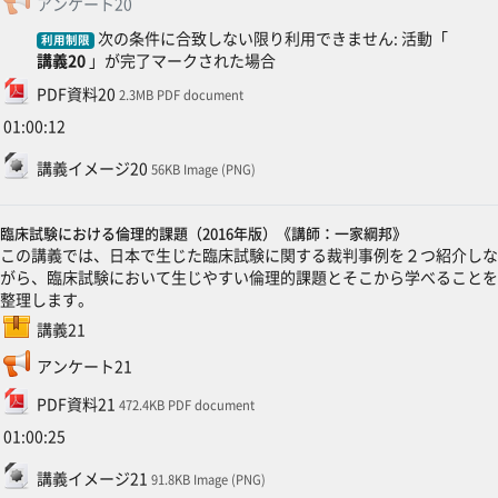
アンケート20
次の条件に合致しない限り利用できません: 活動「
利用制限
講義20
」が完了マークされた場合
ファイル
PDF資料20
2.3MB PDF document
01:00:12
ファイル
講義イメージ20
56KB Image (PNG)
臨床試験における倫理的課題（2016年版）《講師：一家綱邦》
この講義では、日本で生じた臨床試験に関する裁判事例を２つ紹介しな
がら、臨床試験において生じやすい倫理的課題とそこから学べることを
整理します。
SCORMパッケージ
講義21
フィードバック
アンケート21
ファイル
PDF資料21
472.4KB PDF document
01:00:25
ファイル
講義イメージ21
91.8KB Image (PNG)