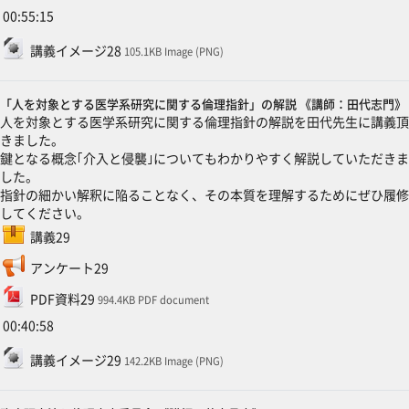
00:55:15
ファイル
講義イメージ28
105.1KB Image (PNG)
「人を対象とする医学系研究に関する倫理指針」の解説 《講師：田代志門》
人を対象とする医学系研究に関する倫理指針の解説を田代先生に講義頂
きました。
鍵となる概念｢介入と侵襲｣についてもわかりやすく解説していただきま
した。
指針の細かい解釈に陥ることなく、その本質を理解するためにぜひ履修
してください。
SCORMパッケージ
講義29
フィードバック
アンケート29
ファイル
PDF資料29
994.4KB PDF document
00:40:58
ファイル
講義イメージ29
142.2KB Image (PNG)