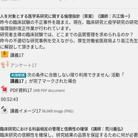
人を対象とする医学系研究に関する倫理指針（草案）《講師：髙江慎一》
昨今の臨床試験の不正事件を踏まえ、現在、臨床研究と疫学研究の研究
倫理指針改正作業が行われています。
研究者主導の臨床試験では、どこまでの品質管理を求められるのか？
昨今の不適切な研究事例を交えながら、厚生労働省医政局より高江先生
に解説して頂きました。
SCORMパッケージ
講義17
フィードバック
アンケート17
次の条件に合致しない限り利用できません: 活動「
利用制限
講義17
」が完了マークされた場合
ファイル
PDF資料17
1MB PDF document
00:52:43
ファイル
講義イメージ17
96.6KB Image (PNG)
臨床研究における利益相反の管理と信頼性の確保 《講師：荒川義弘》
臨床研究の信頼性を確保し、研究結果の品質を保証するために何が必要