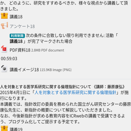
か、 どのように、研究をすすめるべきか、様々な視点から講義して頂
きました。
SCORMパッケージ
講義18
フィードバック
アンケート18
次の条件に合致しない限り利用できません: 活動「
利用制限
講義18
」が完了マークされた場合
ファイル
PDF資料18
2.8MB PDF document
00:59:03
ファイル
講義イメージ18
115.9KB Image (PNG)
人を対象とする医学系研究に関する倫理指針について 《講師：藤原康弘》
2015年4月1日に「
人を対象とする医学系研究に関する倫理指針
」が施
行になります。
本講義では、指針改訂の委員を務められた国立がん研究センターの藤原
康弘先生に、新指針の概要について解説していただきました。
なお、今後新指針が求める教育内容をICRwebの講義で受講できるよ
う、プログラム化してご提示する予定です。
SCORMパッケージ
講義19