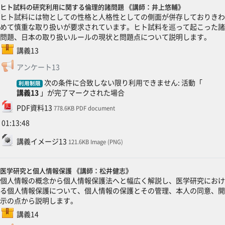
ヒト試料の研究利用に関する倫理的諸問題 《講師：井上悠輔》
ヒト試料には物としての性格と人格性としての側面が併存しておりきわ
めて慎重な取り扱いが要求されています。ヒト試料を巡って起こった諸
問題、日本の取り扱いルールの現状と問題点について説明します。
SCORMパッケージ
講義13
フィードバック
アンケート13
次の条件に合致しない限り利用できません: 活動「
利用制限
講義13
」が完了マークされた場合
ファイル
PDF資料13
778.6KB PDF document
01:13:48
ファイル
講義イメージ13
121.6KB Image (PNG)
医学研究と個人情報保護 《講師：松井健志》
個人情報の概念から個人情報保護法へと幅広く解説し、医学研究におけ
る個人情報保護について、個人情報の保護とその管理、本人の同意、開
示の点から説明します。
SCORMパッケージ
講義14