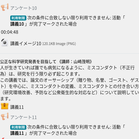
フィードバック
アンケート10
次の条件に合致しない限り利用できません: 活動「
利用制限
講義10
」が完了マークされた場合
00:04:48
ファイル
講義イメージ10
120.1KB Image (PNG)
公正な科学研究発表を目指して 《講師：山崎茂明》
人が生きていれば誰でも病気になるように、ミスコンダクト（不正行
為）は、研究を行う限り必ず起こります。
この講義では、論文のオーサーシップ（贈り物、名誉、ゴースト、ゲス
ト）を中心に、ミスコンダクトの定義、ミスコンダクトとの付き合い方
（研究環境改善、予防など公衆衛生的な対応など）について説明してい
ます。
SCORMパッケージ
講義11
フィードバック
アンケート11
次の条件に合致しない限り利用できません: 活動「
利用制限
講義11
」が完了マークされた場合