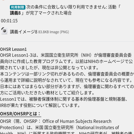
次の条件に合致しない限り利用できません: 活動「
利用制限
講義8
」が完了マークされた場合
00:01:15
ファイル
講義イメージ8
83.8KB Image (PNG)
OHSR Lesson1
OHSR Lesson1-3は、米国国立衛生研究所（NIH）が倫理審査委員会委
員向けに作成した教育プログラムです。以前はNIHのホームページで公
開されていましたが、現在は非公開となっています。
本コンテンツは一部リンク切れがあるものの、倫理審査委員会の概要か
ら運用まで詳細に説明がなされていて、現在でも参考になる内容です。
日本にはあてはまらない部分がありますが、倫理審査に関わるすべての
方にご活用いただきたい教材としてご紹介します。
Lesson1では、被験者保護体制に関する基本的倫理基盤と規制基盤、
IRBが果たす役割について解説しています。
OHSR/OHSRPとは：
OHSR（現、OHSRP： Office of Human Subjects Research
Protections）は、米国 国立衛生研究所（National Institutes of
Health、NIH）に所属する政府機関です。NIHの研究者が、被験者の権