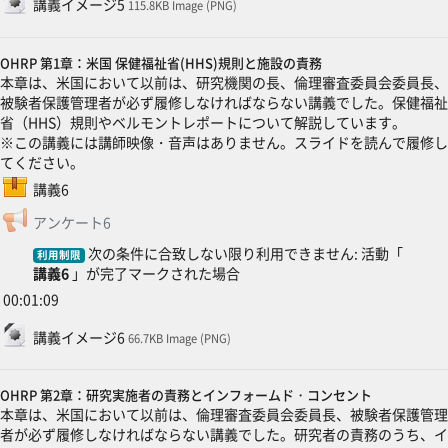
講義イメージ5
115.8KB Image (PNG)
OHRP 第1章：米国 保健福祉省(HHS)規則と施設の責務
本章は、米国において以前は、研究機関の長、倫理審査委員会委員長、
被験者保護管理者が必ず履修しなければならない講義でした。保健福祉
省（HHS）規則やベルモントレポートについて解説しています。
※この講義には講師映像・音声はありません。スライドを読んで履修し
てください。
SCORMパッケージ
講義6
フィードバック
アンケート6
次の条件に合致しない限り利用できません: 活動「
利用制限
講義6
」が完了マークされた場合
00:01:09
ファイル
講義イメージ6
66.7KB Image (PNG)
OHRP 第2章：研究実施者の責務とインフォームド・コンセント
本章は、米国において以前は、倫理審査委員会委員長、被験者保護管理
者が必ず履修しなければならない講義でした。研究者の責務のうち、イ