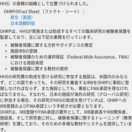
HHS）の直轄の組織として位置づけられました。
OHRPのFact Sheet （ファクト・シート）：
原文（英語）
日本語翻訳版
OHRPは、HHSが実施または助成するすべての臨床研究の被験者保護を
監督しており、主には下記の業務を行っています。
被験者保護に関する方針やガイダンスの策定
施設IRBの登録
被験者保護のための連邦保証（Federal Wide Assurance、FWA）
における施設承認
被験者保護に関する教材の提供
HHSの研究費の助成を受ける研究に参加する施設は、米国内のみなら
ず、どこの国であっても、その研究を審査するIRBをOHRPに事前に登
録しなければならず、また施設としても、事前にFWA承認を得なけれ
ばなりません。すなわち、日本の施設が海外の研究（グローバル研究）
に参加する場合、その研究がHHSの助成を受けていれば、OHRPへの
IRB登録およびFWA承認という手続きが必要となります。
OHRPは、IRB登録やFWA承認の要件として、IRB委員長やIRB関係者、
施設長、そして研究者に対し、被験者保護に関するトレーニング（教育
研修）を課しており、そのための多様な教材やシステムを提供していま
す。