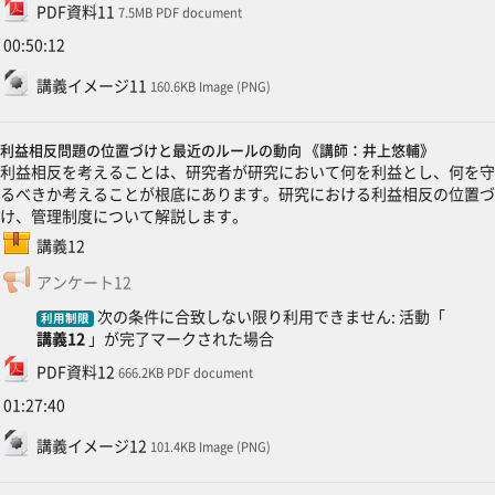
ファイル
PDF資料11
7.5MB PDF document
00:50:12
ファイル
講義イメージ11
160.6KB Image (PNG)
利益相反問題の位置づけと最近のルールの動向 《講師：井上悠輔》
利益相反を考えることは、研究者が研究において何を利益とし、何を守
るべきか考えることが根底にあります。研究における利益相反の位置づ
け、管理制度について解説します。
SCORMパッケージ
講義12
フィードバック
アンケート12
次の条件に合致しない限り利用できません: 活動「
利用制限
講義12
」が完了マークされた場合
ファイル
PDF資料12
666.2KB PDF document
01:27:40
ファイル
講義イメージ12
101.4KB Image (PNG)