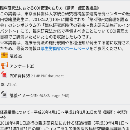
臨床研究法におけるCOI管理の在り方《講師：飯田香緒里》
この講義は、東京医科歯科大学統合研究機構産学連携研究センターの飯
田香緒里先生に、2018年2月10日に開催された「第3回研究倫理を語る
会」のシンポジウム①「臨床研究新時代の到来～臨床研究法施行のイン
パクト～」にて、臨床研究法対応で準備すべきことについてCOI管理の
目線でご講演いただいたものを収録したものです。
※本講義は、臨床研究法の施行規則や各種通知が発出する前に収録され
たため、最新の情報は
厚生労働省のホームページ
をご参照ください。
SCORMパッケージ
講義35
フィードバック
アンケート35
ファイル
PDF資料35
2.1MB PDF document
00:21:51
ファイル
講義イメージ35
60.3KB Image (PNG)
経過措置について－平成30年4月1日～平成31年3月31日の間《講師：中濱洋
子》
2018年4月1日施行の臨床研究法における経過措置（平成30年4月1日～
平成31年3月31日の間）について厚生労働省医政局研究開発振興課の中