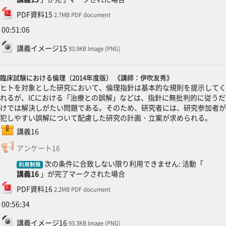
ファイル
PDF資料15
2.7MB PDF document
00:51:06
ファイル
講義イメージ15
93.9KB Image (PNG)
臨床試験における倫理（2014年度版） 《講師：伊吹友秀》
ヒトを対象とした研究において、倫理指針は基本的な規則を提示してく
れるが、ICにおける「治療との誤解」などは、指針に無批判的に従うだ
けでは解決しがたい問題である。そのため、研究者には、研究参加者が
犯しやすい誤解について配慮した研究の計画・立案が求められる。
SCORMパッケージ
講義16
フィードバック
アンケート16
次の条件に合致しない限り利用できません: 活動「
利用制限
講義16
」が完了マークされた場合
ファイル
PDF資料16
2.2MB PDF document
00:56:34
ファイル
講義イメージ16
93.3KB Image (PNG)