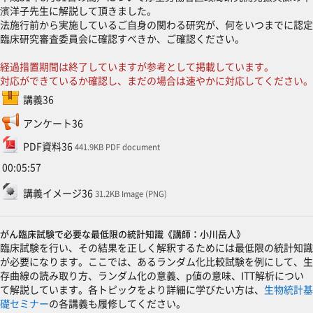
濱洋子先生に解説して頂きました。
法施行前から実施しているご自身の関わる研究が、何をいつまでに認定
臨床研究審査委員会に確認すべきか、ご確認ください。
経過措置期間は終了していますが参考として掲載しています。
対応ができているか確認し、まだの場合は速やかに対応してください。
SCORMパッケージ
講義36
フィードバック
アンケート36
ファイル
PDF資料36
441.9KB PDF document
00:05:57
ファイル
講義イメージ36
31.2KB Image (PNG)
がん臨床試験で必要な最低限の統計知識《講師：小川岳人》
臨床試験を行い、その結果を正しく解釈するためには最低限の統計知識
が必要になります。ここでは、あるランダム化比較試験を例にして、生
存曲線の読み取り方、ランダム化の意義、p値の意味、ITT解析につい
て解説しています。各トピックをより詳細に学びたい方は、
生物統計基
礎セミナー
の各講義も履修してください。