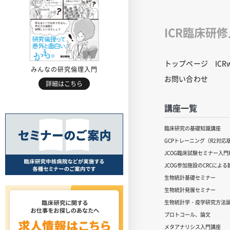
ICR臨床研
トップページ
IC
みんなの研究倫理入門
お問い合わせ
詳細はこちら
講座一覧
臨床研究の基礎知識講座
GCPトレーニング（R2対応
JCOG臨床試験セミナー入門編
JCOG参加施設のCRCによ
生物統計基礎セミナー
生物統計発展セミナー
生物統計学・疫学研究方法
プロトコール、論文
メタアナリシス入門講座