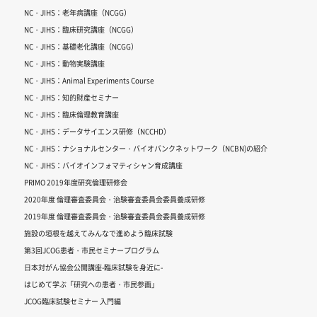
NC・JIHS：老年病講座（NCGG）
NC・JIHS：臨床研究講座（NCGG）
NC・JIHS：基礎老化講座（NCGG）
NC・JIHS：動物実験講座
NC・JIHS：Animal Experiments Course
NC・JIHS：知的財産セミナー
NC・JIHS：臨床倫理教育講座
NC・JIHS：データサイエンス研修（NCCHD）
NC・JIHS：ナショナルセンター・バイオバンクネットワーク（NCBN)の紹介
NC・JIHS：バイオインフォマティシャン育成講座
PRIMO 2019年度研究倫理研修会
2020年度 倫理審査委員会・治験審査委員会委員養成研修
2019年度 倫理審査委員会・治験審査委員会委員養成研修
施設の垣根を越えてみんなで進めよう臨床試験
第3回JCOG患者・市民セミナープログラム
日本対がん協会公開講座-臨床試験を身近に-
はじめて学ぶ「研究への患者・市民参画」
JCOG臨床試験セミナー 入門編