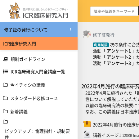
メインコンテンツへスキップする
修了証の発行について
トピックアウトライ
一般
修了証発行
ICR臨床研究入門
次の条件に合致
利用制限
活動「
アンケート1
」
活動「
アンケート2
」
規制ガイドライン
活動「
アンケート3
」
ICR臨床研究入門全講座一覧
今イチオシの講義
2022年4月施行の臨床
2022年4月に施行され
スタンダード必修コース
性について解説していただ
以前の臨床研究法の概要に
なお、この講義は日本臨床
新着講義
2022年4月施行の臨
ピックアップ：倫理指針・規制要
ファイル
講義イメージ1
128KB Ima
件