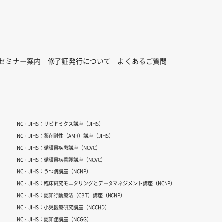
セミナー案内
修了証発行について
よくあるご質問
NC・JIHS：リピドミクス講座（JIHS）
NC・JIHS：薬剤耐性（AMR）講座（JIHS）
NC・JIHS：循環器疾患講座（NCVC）
NC・JIHS：循環器病看護講座（NCVC）
NC・JIHS：うつ病講座（NCNP）
NC・JIHS：臨床研究モニタリングとデータマネジメント講座（NCNP）
NC・JIHS：認知行動療法（CBT）講座（NCNP）
NC・JIHS：小児医療研究講座（NCCHD）
NC・JIHS：認知症講座（NCGG）