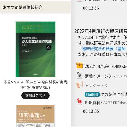
おすすめ関連情報紹介
00:12:56
2022年4月施行の臨床
2022年4月に施行された
す。臨床研究法施行規則の
「
臨床研究法の概要《講師
なお、この講義は日本臨床
2022年4月施行の臨床
ファイル
講義イメージ3
32.2KB Im
米国SWOGに学ぶ がん臨床試験の実践
フィードバ
アンケート3
第2版(原書第3版)
次の条件に合致
利用制限
詳細はこちら
ファイル
PDF資料3
8.2MB PDF doc
00:13:35