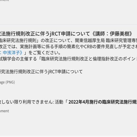
研究法施行規則改正に伴うjRCT申請について《講師：伊藤美樹》
「臨床研究法施行規則」の改正について、関東信越厚生局 臨床研究管理専
改正では、実施計画等に係る手順の簡素化やCRBの要件見直しが予定され
：中濱洋子》
」をご覧ください。
試験学会の主催する「臨床研究法施行規則改正と倫理指針改正のポイン
SCORMパッケージ
研究法施行規則改正に伴うjRCT申請について
age (PNG)
ック
しない限り利用できません: 活動「
2022年4月施行の臨床研究法施行規
ument