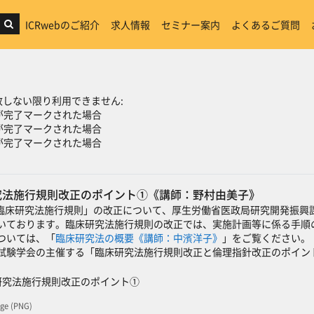
ICRwebのご紹介
求人情報
セミナー案内
よくあるご質問
ン
しない限り利用できません:
が完了マークされた場合
が完了マークされた場合
が完了マークされた場合
研究法施行規則改正のポイント①《講師：野村由美子》
た「臨床研究法施行規則」の改正について、厚生労働省医政局研究開発振
いております。臨床研究法施行規則の改正では、実施計画等に係る手順の簡
ついては、「
臨床研究法の概要《講師：中濱洋子》
」をご覧ください。
試験学会の主催する「臨床研究法施行規則改正と倫理指針改正のポイン
SCORMパッケージ
床研究法施行規則改正のポイント①
ge (PNG)