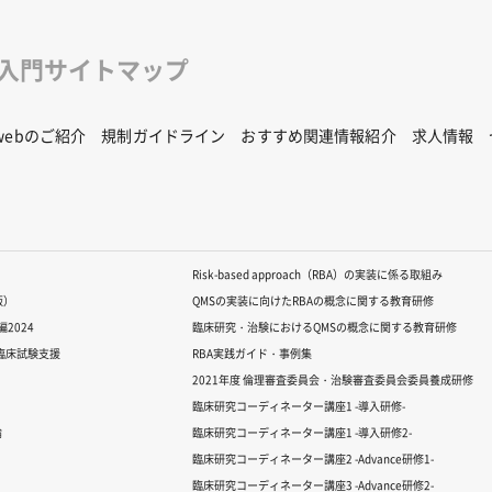
修入門サイトマップ
Rwebのご紹介
規制ガイドライン
おすすめ関連情報紹介
求人情報
Risk-based approach（RBA）の実装に係る取組み
版）
QMSの実装に向けたRBAの概念に関する教育研修
2024
臨床研究・治験におけるQMSの概念に関する教育研修
る臨床試験支援
RBA実践ガイド・事例集
2021年度 倫理審査委員会・治験審査委員会委員養成研修
臨床研究コーディネーター講座1 -導入研修-
論
臨床研究コーディネーター講座1 -導入研修2-
臨床研究コーディネーター講座2 -Advance研修1-
臨床研究コーディネーター講座3 -Advance研修2-