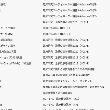
経領域）
臨床研究コーディネーター講座4 -Advance研修3-
座
臨床研究コーディネーター講座5 -Advance研修4-
臨床研究コーディネーター講座6 -Advance研修5-
ク
臨床研究・治験従事者研修2025（NCCHE）
ント入門講座1
医師研修2024（NCCHE）
ミナー中級編
医師研修2023（NCCHE）
基礎知識講座
臨床研究・治験従事者研修2022（NCCHE）
究デザイン講座
臨床研究・治験従事者研修2021（NCCHE）
だ臨床試験の実践
臨床研究・治験従事者研修2020（NCCHE）
ワークショップ2018講座
臨床研究・治験従事者研修2019（NCCHE）
 Clinical Trials）作成動画
臨床研究・治験従事者研修2018（NCCHE）
臨床研究に関わる研究責任者のための準備講座
事例から学ぶ研究倫理（滋賀医科大学作成）
版
再生医療研究のインフォームド・コンセント
版
倫理審査委員向けの倫理研修用動画教材（東京大学作成）
被験者保護と研究倫理講座
NC・JIHS：臨床研究講座（NCC）
S
NC・JIHS：臨床研究講座（JIHS）