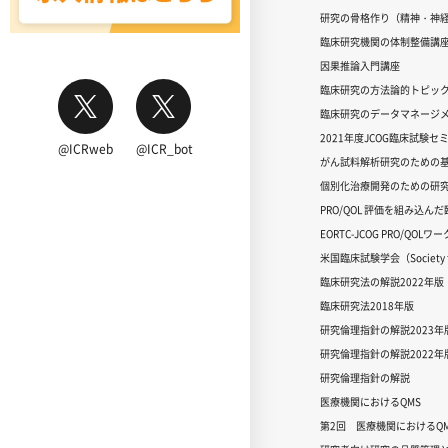
研究の骨格作り（精神・神
臨床研究機関の体制整備講
因果推論入門講座
臨床研究の方法論的トピッ
臨床研究のデータマネージメ
2021年度JCOG臨床試験セ
@ICRweb
@ICR_bot
がん試料解析研究のための
個別化治療開発のための研
PRO/QOL 評価を組み込ん
EORTC-JCOG PRO/QOL
米国臨床試験学会（Society for
臨床研究法の解説2022年版
臨床研究法2018年版
研究倫理指針の解説2023年
研究倫理指針の解説2022年
研究倫理指針の解説
医療機関におけるQMS
第2回 医療機関におけるQM