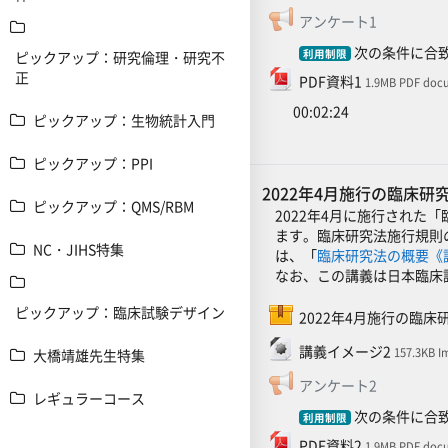
フィードバ
アンケート1
次の条件に合致
利用制限
ピックアップ：研究倫理・研究不
ファイル
正
PDF資料1
1.9MB PDF doc
00:02:24
ピックアップ：生物統計入門
ピックアップ：PPI
2022年4月施行の臨床
ピックアップ：QMS/RBM
2022年4月に施行され
ます。臨床研究法施行規則
NC・JIHS特集
は、「
臨床研究法の概要《
なお、この講義は日本臨床
ピックアップ：臨床試験デザイン
2022年4月施行の臨
ファイル
講義イメージ2
157.3KB I
大橋靖雄先生特集
フィードバ
アンケート2
レギュラーコース
次の条件に合致
利用制限
ファイル
PDF資料2
1.9MB PDF doc