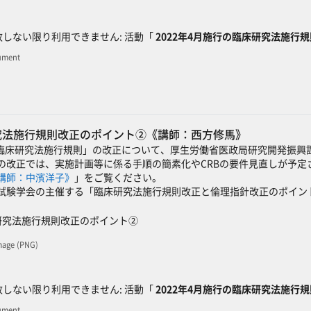
ック
しない限り利用できません: 活動「
2022年4月施行の臨床研究法施行
ument
研究法施行規則改正のポイント②《講師：西方修馬》
た「臨床研究法施行規則」の改正について、厚生労働省医政局研究開発振
の改正では、実施計画等に係る手順の簡素化やCRBの要件見直しが予定さ
講師：中濱洋子》
」をご覧ください。
試験学会の主催する「臨床研究法施行規則改正と倫理指針改正のポイン
SCORMパッケージ
床研究法施行規則改正のポイント②
mage (PNG)
ック
しない限り利用できません: 活動「
2022年4月施行の臨床研究法施行
ument