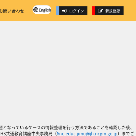
English
お問い合わせ
ログイン
新規登録
問題となっているケースの情報整理を行う方法であることを確認した後、
IHS共通教育講座中央事務局（
6nc-educ.jimu@jh.ncgm.go.jp
）までご