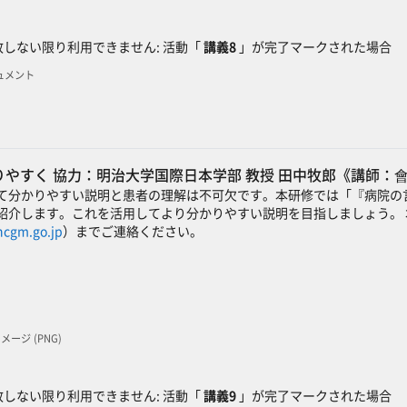
ック
しない限り利用できません: 活動「
講義8
」が完了マークされた場合
キュメント
やすく 協力：明治大学国際日本学部 教授 田中牧郎《講師：會
て分かりやすい説明と患者の理解は不可欠です。本研修では「『病院の言
紹介します。これを活用してより分かりやすい説明を目指しましょう。 本
ncgm.go.jp
）までご連絡ください。
 イメージ (PNG)
ック
しない限り利用できません: 活動「
講義9
」が完了マークされた場合