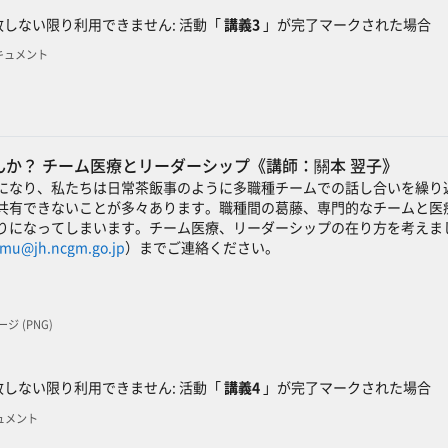
しない限り利用できません: 活動「
講義3
」が完了マークされた場合
Fドキュメント
か？ チーム医療とリーダーシップ《講師：關本 翌子》
になり、私たちは日常茶飯事のように多職種チームでの話し合いを繰り
共有できないことが多々あります。職種間の葛藤、専門的なチームと医
りになってしまいます。チーム医療、リーダーシップの在り方を考えまし
imu@jh.ncgm.go.jp
）までご連絡ください。
ージ (PNG)
ック
しない限り利用できません: 活動「
講義4
」が完了マークされた場合
キュメント