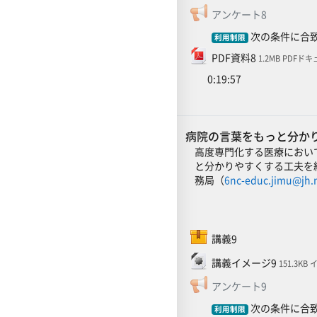
フィードバ
アンケート8
次の条件に合致
利用制限
ファイル
PDF資料8
1.2MB PDFド
0:19:57
病院の言葉をもっと分かり
高度専門化する医療におい
と分かりやすくする工夫を
務局（
6nc-educ.jimu@jh.
SCORMパッケージ
講義9
ファイル
講義イメージ9
151.3KB
フィードバ
アンケート9
次の条件に合致
利用制限