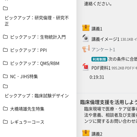
連絡ください。
ピックアップ：研究倫理・研究不
正
SCORMパッケージ
講義1
ピックアップ：生物統計入門
ファイル
講義イメージ1
130.1KB
フィードバ
アンケート1
ピックアップ：PPI
次の条件に合致
利用制限
ピックアップ：QMS/RBM
ファイル
PDF資料1
995.2KB PD
NC・JIHS特集
0:19:31
ピックアップ：臨床試験デザイン
臨床倫理支援を活用しよう
臨床現場で医療・ケア従事
大橋靖雄先生特集
法や意義、相談者及び支援
ンツに関するお問い合わせは
レギュラーコース
SCORMパッケージ
講義2