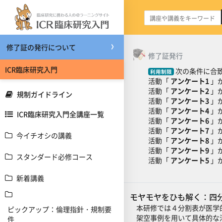
メインコンテンツへスキップする
修了証の発行について
トピックアウトライ
一般
修了証発行
ICR臨床研究入門
次の条件に合致
利用制限
活動「
アンケート1
」
活動「
アンケート2
」
規制ガイドライン
活動「
アンケート3
」
活動「
アンケート4
」
ICR臨床研究入門全講座一覧
活動「
アンケート6
」
活動「
アンケート7
」
今イチオシの講義
活動「
アンケート8
」
活動「
アンケート9
」
スタンダード必修コース
活動「
アンケート5
」
新着講義
モヤモヤをひも解く：四
本研修では４分割表が医学
ピックアップ：倫理指針・規制要
架空事例を用いて具体的な活
件