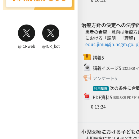
治療方針の決定への法学的アプ
患者の希望・意向は治療方
における「説明」「理解」
educ.jimu@jh.ncgm.go.jp
@ICRweb
@ICR_bot
SCORMパッケージ
講義5
ファイル
講義イメージ5
132.5KB
フィードバ
アンケート5
次の条件に合致
利用制限
ファイル
PDF資料5
588.8KB PD
0:13:24
小児医療における子どもの
小児医療における子どもの