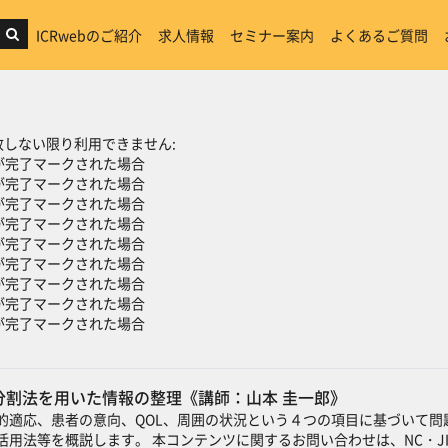
ICRwebのご紹介
求人情報
セミナー案内
よくあるご質問
ン
しない限り利用できません:
が完了マークされた場合
が完了マークされた場合
が完了マークされた場合
が完了マークされた場合
が完了マークされた場合
が完了マークされた場合
が完了マークされた場合
が完了マークされた場合
が完了マークされた場合
分割法を用いた情報の整理《講師：山本 圭一郎》
的適応、患者の意向、QOL、周囲の状況という４つの項目に基づいて
用法等を概説します。 本コンテンツに関するお問い合わせは、NC・J