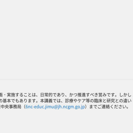
画・実施することは、日常的であり、かつ推進すべき営みです。しかし
の基本でもあります。本講義では、診療やケア等の臨床と研究との違い
座中央事務局（
6nc-educ.jimu@jh.ncgm.go.jp
）までご連絡ください。