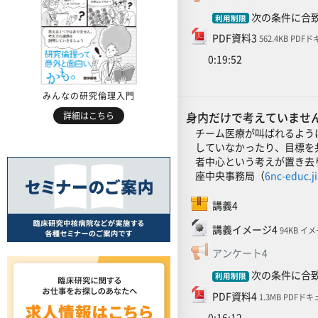
次の条件に合致
利用制限
ファイル
PDF資料3
562.4KB PD
0:19:52
みんなの研究倫理入門
身内だけで考えていません
詳細はこちら
チーム医療が叫ばれるよう
していなかったり、目標を
者中心という考えが置き去
座中央事務局（
6nc-educ.j
SCORMパッケージ
講義4
ファイル
講義イメージ4
94KB イメ
フィードバ
アンケート4
次の条件に合致
利用制限
ファイル
PDF資料4
1.3MB PDFド
0:16:12