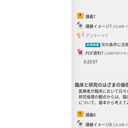
SCORMパッケージ
講義7
ファイル
講義イメージ7
172.4KB
フィードバ
アンケート7
次の条件に合致
利用制限
ファイル
PDF資料7
3.1MB PDFド
0:23:57
臨床と研究のはざまの倫理
医療者が臨床において日々
研究倫理の観点からは、臨
について、基本から考えて
SCORMパッケージ
講義8
ファイル
講義イメージ8
119.1KB