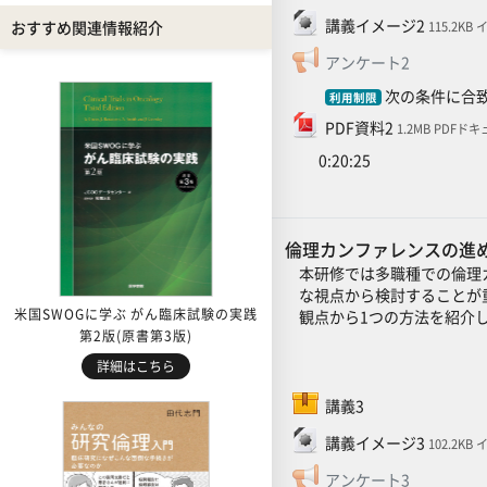
ファイル
講義イメージ2
おすすめ関連情報紹介
115.2KB
フィードバ
アンケート2
次の条件に合致
利用制限
ファイル
PDF資料2
1.2MB PDFド
0:20:25
倫理カンファレンスの進め
本研修では多職種での倫理
な視点から検討することが
米国SWOGに学ぶ がん臨床試験の実践
観点から1つの方法を紹介し
第2版(原書第3版)
詳細はこちら
SCORMパッケージ
講義3
ファイル
講義イメージ3
102.2KB
フィードバ
アンケート3