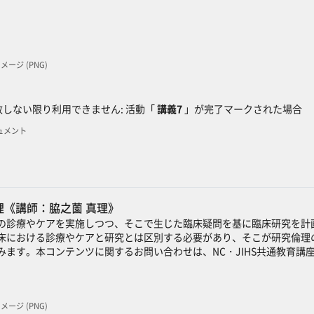
 イメージ (PNG)
ック
しない限り利用できません: 活動「
講義7
」が完了マークされた場合
キュメント
《講師：脇之薗 真理》
の診療やケアを実施しつつ、そこで生じた臨床疑問を基に臨床研究を計
床における診療やケアと研究とは区別する必要があり、そこが研究倫理
みます。本コンテンツに関するお問い合わせは、NC・JIHS共通教育講
 イメージ (PNG)