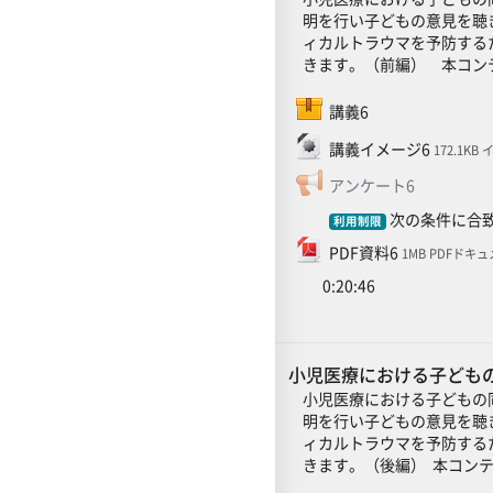
明を行い子どもの意見を聴
ィカルトラウマを予防する
きます。（前編） 本コンテ
SCORMパッケージ
講義6
ファイル
講義イメージ6
172.1KB
フィードバ
アンケート6
次の条件に合致
利用制限
ファイル
PDF資料6
1MB PDFドキ
0:20:46
小児医療における子どもの
小児医療における子どもの
明を行い子どもの意見を聴
ィカルトラウマを予防する
きます。（後編） 本コンテ