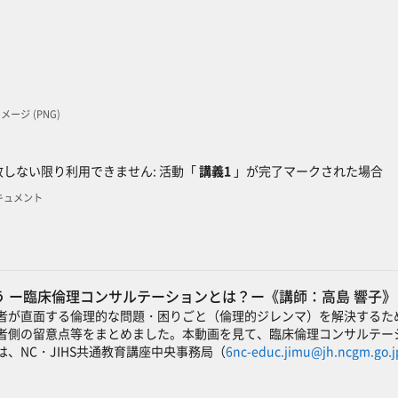
 イメージ (PNG)
ック
しない限り利用できません: 活動「
講義1
」が完了マークされた場合
Fドキュメント
 ー臨床倫理コンサルテーションとは？ー《講師：高島 響子》
者が直面する倫理的な問題・困りごと（倫理的ジレンマ）を解決するた
者側の留意点等をまとめました。本動画を見て、臨床倫理コンサルテー
、NC・JIHS共通教育講座中央事務局（
6nc-educ.jimu@jh.ncgm.go.j