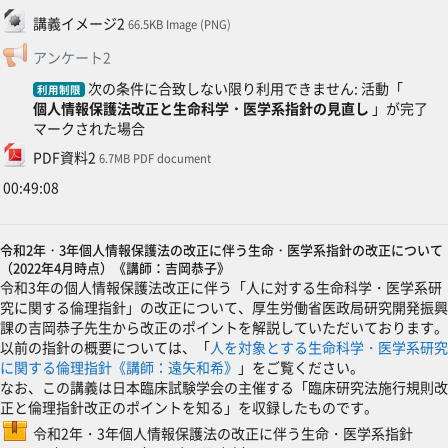
ファイル
講義イメージ2
66.5KB Image (PNG)
フィードバック
アンケート2
次の条件に合致しない限り利用できません: 活動「
利用制限
個人情報保護法改正と生命科学・医学系指針の見直し
」が完了
マークされた場合
ファイル
PDF資料2
6.7MB PDF document
00:49:08
令和2年・3年個人情報保護法の改正に伴う生命・医学系指針の改正について
（2022年4月時点）《講師：吉岡恭子》
令和3年の個人情報保護法改正に伴う「人に対する生命科学・医学系研
究に関する倫理指針」の改正について、厚生労働省医政局研究開発振興
課の吉岡恭子先生から改正のポイントを解説していただいております。
以前の指針の概要については、「
人を対象とする生命科学・医学系研究
に関する倫理指針《講師：遠矢和希》
」をご覧ください。
なお、この講義は日本臨床試験学会の主催する「臨床研究法施行規則改
正と倫理指針改正のポイントを知る」を収録したものです。
令和2年・3年個人情報保護法の改正に伴う生命・医学系指針