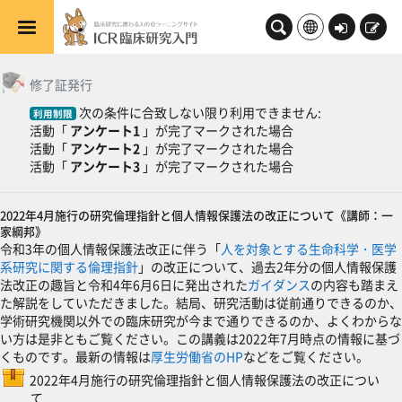
メインコンテンツへスキップする
ロ
新
グ
規
一般
トピックアウトライン
イ
登
修了証発行
ン
録
次の条件に合致しない限り利用できません:
利用制限
活動「
アンケート1
」が完了マークされた場合
活動「
アンケート2
」が完了マークされた場合
活動「
アンケート3
」が完了マークされた場合
2022年4月施行の研究倫理指針と個人情報保護法の改正について《講師：一
家綱邦》
令和3年の個人情報保護法改正に伴う「
人を対象とする生命科学・医学
系研究に関する倫理指針
」の改正について、過去2年分の個人情報保護
法改正の趣旨と令和4年6月6日に発出された
ガイダンス
の内容も踏まえ
た解説をしていただきました。結局、研究活動は従前通りできるのか、
学術研究機関以外での臨床研究が今まで通りできるのか、よくわからな
い方は是非ともご覧ください。この講義は2022年7月時点の情報に基づ
くものです。最新の情報は
厚生労働省のHP
などをご覧ください。
2022年4月施行の研究倫理指針と個人情報保護法の改正につい
SCORMパッケージ
て