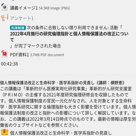
ファイル
講義イメージ1
54.5KB Image (PNG)
フィードバック
アンケート1
次の条件に合致しない限り利用できません: 活動「
利用制限
2022年4月施行の研究倫理指針と個人情報保護法の改正につい
て
」が完了マークされた場合
ファイル
PDF資料1
3.7MB PDF document
00:42:38
個人情報保護法改正と生命科学・医学系指針の見直し《講師：横野恵》
この講義は「革新的がん医療実用化研究事業」革新的がん研究支援室
（P R I M O）の主催する2021年度研究倫理研修会を収録したもので
す。個人情報保護制度の官民一元化がなされ、人を対象とする生命科
学・医学系研究に関する倫理指針も大きく影響を受けています。個人情
報保護法制度の改正と指針への影響について詳しく解説しています。な
お、この講義は2022年3月14日時点でのものです。最新の情報は厚生労
働省のウェブサイトなどを参照ください。
SCORMパッケー
個人情報保護法改正と生命科学・医学系指針の見直し