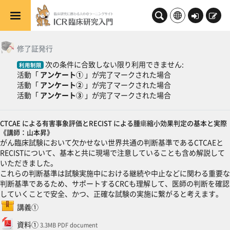
メインコンテンツへスキップする
ロ
新
グ
規
一般
トピックアウトライン
イ
登
修了証発行
ン
録
次の条件に合致しない限り利用できません:
利用制限
活動「
アンケート①
」が完了マークされた場合
活動「
アンケート②
」が完了マークされた場合
活動「
アンケート③
」が完了マークされた場合
CTCAE による有害事象評価とRECIST による腫瘍縮小効果判定の基本と実際
《講師：山本昇》
がん臨床試験において欠かせない世界共通の判断基準であるCTCAEと
RECISTについて、基本と共に現場で注意していることも含め解説して
いただきました。
これらの判断基準は試験実施中における継続や中止などに関わる重要な
判断基準であるため、サポートするCRCも理解して、医師の判断を確認
していくことで安全、かつ、正確な試験の実施に繋がると考えます。
SCORMパッケージ
講義①
ファイル
資料①
3.3MB PDF document