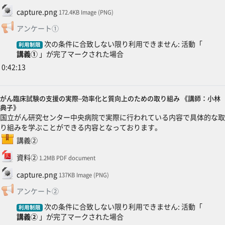
ファイル
capture.png
172.4KB Image (PNG)
フィードバック
アンケート①
次の条件に合致しない限り利用できません: 活動「
利用制限
講義①
」が完了マークされた場合
0:42:13
がん臨床試験の支援の実際–効率化と質向上のための取り組み 《講師：小林
典子》
国立がん研究センター中央病院で実際に行われている内容で具体的な取
り組みを学ぶことができる内容となっております。
SCORMパッケージ
講義②
ファイル
資料②
1.2MB PDF document
ファイル
capture.png
137KB Image (PNG)
フィードバック
アンケート②
次の条件に合致しない限り利用できません: 活動「
利用制限
講義②
」が完了マークされた場合