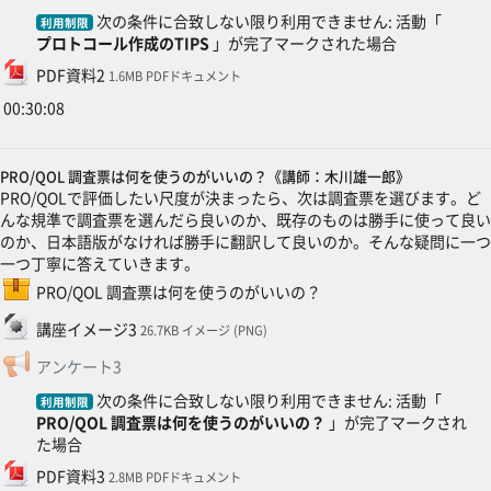
次の条件に合致しない限り利用できません: 活動「
利用制限
プロトコール作成のTIPS
」が完了マークされた場合
ファイル
PDF資料2
1.6MB PDFドキュメント
00:30:08
PRO/QOL 調査票は何を使うのがいいの？《講師：木川雄一郎》
PRO/QOLで評価したい尺度が決まったら、次は調査票を選びます。ど
んな規準で調査票を選んだら良いのか、既存のものは勝手に使って良い
のか、日本語版がなければ勝手に翻訳して良いのか。そんな疑問に一つ
一つ丁寧に答えていきます。
SCORMパッケージ
PRO/QOL 調査票は何を使うのがいいの？
ファイル
講座イメージ3
26.7KB イメージ (PNG)
フィードバック
アンケート3
次の条件に合致しない限り利用できません: 活動「
利用制限
PRO/QOL 調査票は何を使うのがいいの？
」が完了マークされ
た場合
ファイル
PDF資料3
2.8MB PDFドキュメント