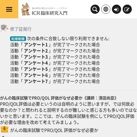
メインコンテンツへスキップする
ロ
新
グ
規
一般
トピックアウトライン
イ
登
修了証発行
ン
録
次の条件に合致しない限り利用できません:
利用制限
活動「
アンケート1
」が完了マークされた場合
活動「
アンケート2
」が完了マークされた場合
活動「
アンケート3
」が完了マークされた場合
活動「
アンケート4
」が完了マークされた場合
活動「
アンケート5
」が完了マークされた場合
活動「
アンケート6
」が完了マークされた場合
活動「
アンケート7
」が完了マークされた場合
がんの臨床試験でPRO/QOL 評価がなぜ必要か《講師：清田尚臣》
PRO/QOL評価は必要というのは自明のように思いますが、では何故必
要なのか？と問われると説明するのが難しいと感じる方も多いのではな
いかと思います。ここでは、がんの臨床試験を例にしてPRO/QOL評価
が必要な理由を改めて考えてみましょう。
SCORMパッケージ
がんの臨床試験でPRO/QOL 評価がなぜ必要か