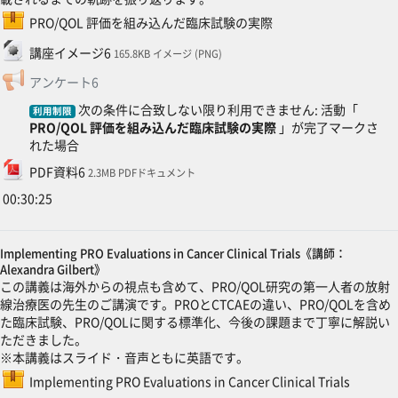
SCORMパッケージ
PRO/QOL 評価を組み込んだ臨床試験の実際
ファイル
講座イメージ6
165.8KB イメージ (PNG)
フィードバック
アンケート6
次の条件に合致しない限り利用できません: 活動「
利用制限
PRO/QOL 評価を組み込んだ臨床試験の実際
」が完了マークさ
れた場合
ファイル
PDF資料6
2.3MB PDFドキュメント
00:30:25
Implementing PRO Evaluations in Cancer Clinical Trials《講師：
Alexandra Gilbert》
この講義は海外からの視点も含めて、PRO/QOL研究の第一人者の放射
線治療医の先生のご講演です。PROとCTCAEの違い、PRO/QOLを含め
た臨床試験、PRO/QOLに関する標準化、今後の課題まで丁寧に解説い
ただきました。
※本講義はスライド・音声ともに英語です。
SCORMパッ
Implementing PRO Evaluations in Cancer Clinical Trials