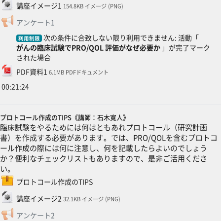
ファイル
講座イメージ1
154.8KB イメージ (PNG)
フィードバック
アンケート1
次の条件に合致しない限り利用できません: 活動「
利用制限
がんの臨床試験でPRO/QOL 評価がなぜ必要か
」が完了マーク
された場合
ファイル
PDF資料1
6.1MB PDFドキュメント
00:21:24
プロトコール作成のTIPS《講師：石木寛人》
臨床試験をやるためには何はともあれプロトコール（研究計画
書）を作成する必要があります。では、PRO/QOLを含むプロトコ
ール作成の際には何に注意し、何を記載したらよいのでしょう
か？便利なチェックリストもありますので、是非ご活用くださ
い。
SCORMパッケージ
プロトコール作成のTIPS
ファイル
講座イメージ2
32.1KB イメージ (PNG)
フィードバック
アンケート2