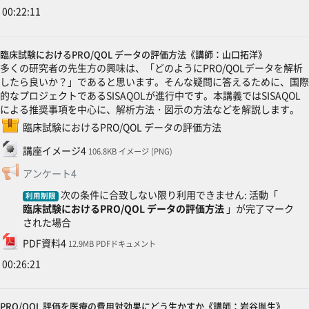
00:22:11
臨床試験におけるPRO/QOL データの評価方法《講師：山口拓洋》
多くの研究者の先生方の興味は、「どのようにPRO/QOLデータを解析
したら良いか？」であると思います。そんな疑問に答えるために、国際
的なプロジェクトであるSISAQOLが進行中です。本講義ではSISAQOL
による推奨事項を中心に、解析方法・図示の方法などを解説します。
SCORMパッケージ
臨床試験におけるPRO/QOL データの評価方法
ファイル
講座イメージ4
106.8KB イメージ (PNG)
フィードバック
アンケート4
次の条件に合致しない限り利用できません: 活動「
利用制限
臨床試験におけるPRO/QOL データの評価方法
」が完了マーク
された場合
ファイル
PDF資料4
12.9MB PDFドキュメント
00:26:21
PRO/QOL 評価を医療の費用対効果にどう生かすか《講師：岩谷胤生》