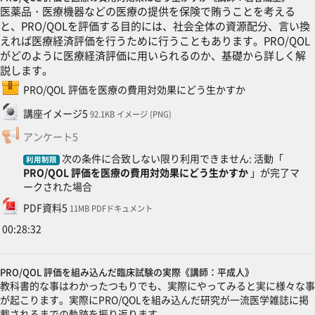
医薬品・医療機器などの医療の提供を保険で賄うことを考える
と、PRO/QOLを評価する目的には、社会全体の資源配分、言い換
えれば医療経済評価を行うために行うこともあります。PRO/QOL
がどのように医療経済評価に用いられるのか、基礎から詳しく解
説します。
SCORMパッケージ
PRO/QOL 評価を医療の費用対効果にどう生かすか
ファイル
講座イメージ5
92.1KB イメージ (PNG)
フィードバック
アンケート5
次の条件に合致しない限り利用できません: 活動「
利用制限
PRO/QOL 評価を医療の費用対効果にどう生かすか
」が完了マ
ークされた場合
ファイル
PDF資料5
11MB PDFドキュメント
00:28:32
PRO/QOL 評価を組み込んだ臨床試験の実際《講師：平成人》
教科書的な事はわかったつもりでも、実際にやってみると実に様々な事
が起こります。実際にPRO/QOLを組み込んだ研究が一流医学雑誌に掲
載されるまでの軌跡を振り返ります。