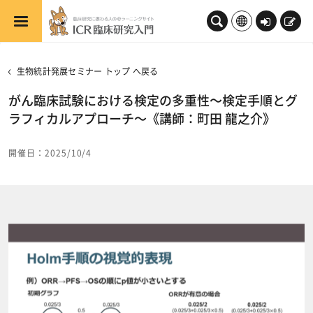
メインコンテンツへスキップする
ロ
新
グ
規
イ
登
生物統計発展セミナー トップ へ戻る
ン
録
がん臨床試験における検定の多重性～検定手順とグ
ラフィカルアプローチ～《講師：町田 龍之介》
開催日：2025/10/4