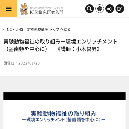
メインコンテンツへスキップする
ロ
新
グ
規
イ
登
NC・JIHS：動物実験講座 トップ へ戻る
ン
録
実験動物福祉の取り組み－環境エンリッチメント
（齧歯類を中心に）－《講師：小木曽昇》
開催日：2022/01/28