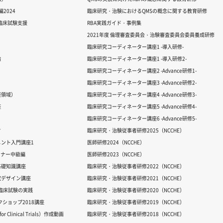
2024
臨床研究・治験におけるQMSの概念に関する教育研修
る臨床試験支援
RBA実践ガイド・事例集
2021年度 倫理審査委員会・治験審査委員会委員養成研修
臨床研究コーディネーター講座1 -導入研修-
論
臨床研究コーディネーター講座1 -導入研修2-
臨床研究コーディネーター講座2 -Advance研修1-
臨床研究コーディネーター講座3 -Advance研修2-
経領域）
臨床研究コーディネーター講座4 -Advance研修3-
座
臨床研究コーディネーター講座5 -Advance研修4-
臨床研究コーディネーター講座6 -Advance研修5-
ク
臨床研究・治験従事者研修2025（NCCHE）
ント入門講座1
医師研修2024（NCCHE）
ミナー中級編
医師研修2023（NCCHE）
基礎知識講座
臨床研究・治験従事者研修2022（NCCHE）
究デザイン講座
臨床研究・治験従事者研修2021（NCCHE）
だ臨床試験の実践
臨床研究・治験従事者研修2020（NCCHE）
ワークショップ2018講座
臨床研究・治験従事者研修2019（NCCHE）
 Clinical Trials）作成動画
臨床研究・治験従事者研修2018（NCCHE）