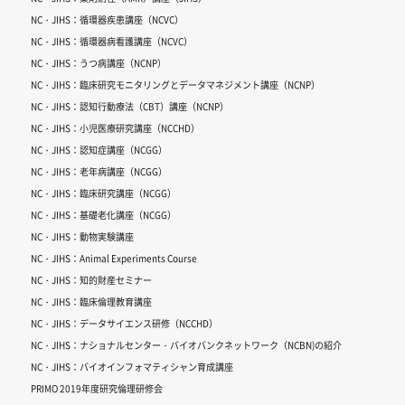
NC・JIHS：循環器疾患講座（NCVC）
NC・JIHS：循環器病看護講座（NCVC）
NC・JIHS：うつ病講座（NCNP）
NC・JIHS：臨床研究モニタリングとデータマネジメント講座（NCNP）
NC・JIHS：認知行動療法（CBT）講座（NCNP）
NC・JIHS：小児医療研究講座（NCCHD）
NC・JIHS：認知症講座（NCGG）
NC・JIHS：老年病講座（NCGG）
NC・JIHS：臨床研究講座（NCGG）
NC・JIHS：基礎老化講座（NCGG）
NC・JIHS：動物実験講座
NC・JIHS：Animal Experiments Course
NC・JIHS：知的財産セミナー
NC・JIHS：臨床倫理教育講座
NC・JIHS：データサイエンス研修（NCCHD）
NC・JIHS：ナショナルセンター・バイオバンクネットワーク（NCBN)の紹介
NC・JIHS：バイオインフォマティシャン育成講座
PRIMO 2019年度研究倫理研修会