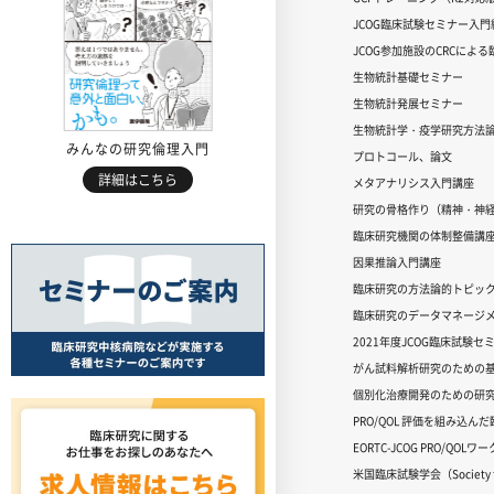
JCOG臨床試験セミナー入門編
JCOG参加施設のCRCによ
生物統計基礎セミナー
生物統計発展セミナー
生物統計学・疫学研究方法
みんなの研究倫理入門
プロトコール、論文
詳細はこちら
メタアナリシス入門講座
研究の骨格作り（精神・神
臨床研究機関の体制整備講
因果推論入門講座
臨床研究の方法論的トピッ
臨床研究のデータマネージメ
2021年度JCOG臨床試験セ
がん試料解析研究のための
個別化治療開発のための研
PRO/QOL 評価を組み込ん
EORTC-JCOG PRO/QOL
米国臨床試験学会（Society for