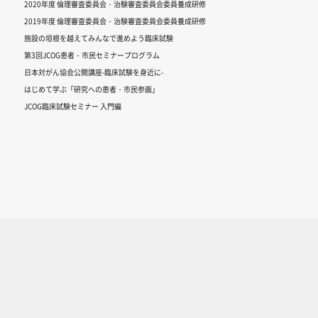
2020年度 倫理審査委員会・治験審査委員会委員養成研修
2019年度 倫理審査委員会・治験審査委員会委員養成研修
施設の垣根を越えてみんなで進めよう臨床試験
第3回JCOG患者・市民セミナープログラム
日本対がん協会公開講座-臨床試験を身近に-
はじめて学ぶ「研究への患者・市民参画」
JCOG臨床試験セミナー 入門編