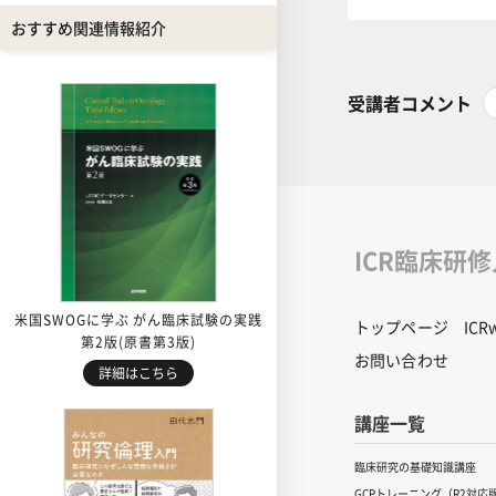
おすすめ関連情報紹介
受講者コメント
ICR臨床研
米国SWOGに学ぶ がん臨床試験の実践
トップページ
IC
第2版(原書第3版)
お問い合わせ
詳細はこちら
講座一覧
臨床研究の基礎知識講座
GCPトレーニング（R2対応