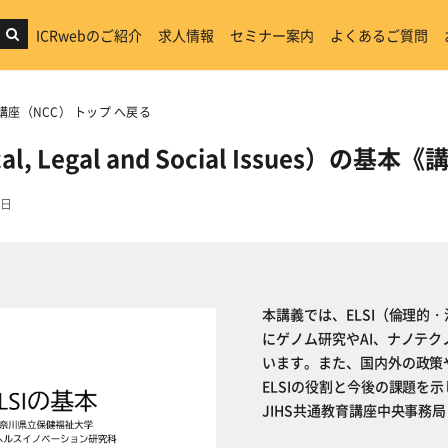
ICRwebのご紹介
求人情報
セミナー案内
よくあるご質問
講座（NCC） トップ へ戻る
ical, Legal and Social Issues）
6日
本講義では、ELSI（倫理
にゲノム研究やAI、ナノテク
います。また、国内外の政策
ELSIの役割と今後の課題を
JIHS共通教育講座中央事務局