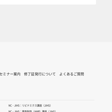
セミナー案内
修了証発行について
よくあるご質問
NC・JIHS：リピドミクス講座（JIHS）
NC・JIHS：薬剤耐性（AMR）講座（JIHS）