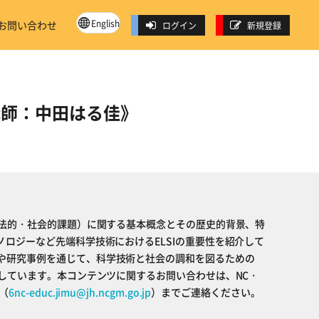
English
お問い合わせ
ログイン
新規登録
の基本《講師：中田はる佳》
的・法的・社会的課題）に関する基本概念とその歴史的背景、特
ノロジーなど先端科学技術におけるELSIの重要性を紹介して
や研究事例を通じて、科学技術と社会の調和を図るための
示しています。本コンテンツに関するお問い合わせは、NC・
（
6nc-educ.jimu@jh.ncgm.go.jp
）までご連絡ください。