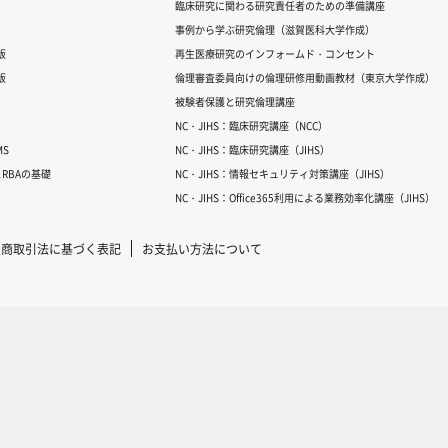
臨床研究に関わる研究責任者のための準備講座
事例から学ぶ研究倫理（滋賀医科大学作成）
版
再生医療研究のインフォームド・コンセント
版
倫理審査委員向けの倫理研修用動画教材（東京大学作成）
被験者保護と研究倫理講座
NC・JIHS：臨床研究講座（NCC）
S
NC・JIHS：臨床研究講座（JIHS）
RBAの基礎
NC・JIHS：情報セキュリティ対策講座（JIHS）
NC・JIHS：Office365利用による業務効率化講座（JIHS）
定商取引法に基づく表記
お支払い方法について
Copyright © 2007-2025 ICRweb all rights reserved.