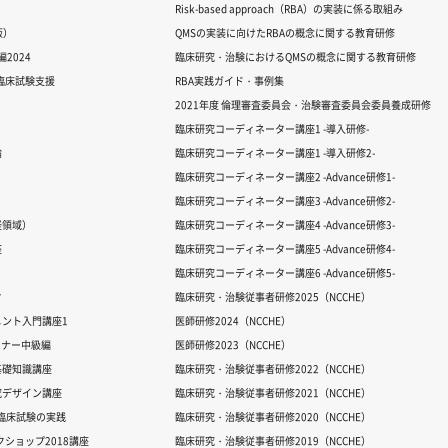
Risk-based approach（RBA）の実装に係る取組み
版）
QMSの実装に向けたRBAの概念に関する教育研修
2024
臨床研究・治験におけるQMSの概念に関する教育研修
る臨床試験支援
RBA実践ガイド・事例集
2021年度 倫理審査委員会・治験審査委員会委員養成研修
臨床研究コーディネーター講座1 -導入研修-
論
臨床研究コーディネーター講座1 -導入研修2-
臨床研究コーディネーター講座2 -Advance研修1-
臨床研究コーディネーター講座3 -Advance研修2-
経領域）
臨床研究コーディネーター講座4 -Advance研修3-
座
臨床研究コーディネーター講座5 -Advance研修4-
臨床研究コーディネーター講座6 -Advance研修5-
ク
臨床研究・治験従事者研修2025（NCCHE）
ント入門講座1
医師研修2024（NCCHE）
ミナー中級編
医師研修2023（NCCHE）
基礎知識講座
臨床研究・治験従事者研修2022（NCCHE）
究デザイン講座
臨床研究・治験従事者研修2021（NCCHE）
だ臨床試験の実践
臨床研究・治験従事者研修2020（NCCHE）
ワークショップ2018講座
臨床研究・治験従事者研修2019（NCCHE）