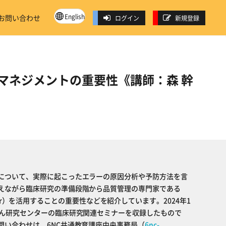
English
お問い合わせ
ログイン
新規登録
マネジメントの重要性《講師：森 幹
について、実際に起こったエラーの原因分析や予防方法を言
えながら臨床研究の準備段階から品質管理の専門家である
 Manager）を活用することの重要性などを紹介しています。2024年1
がん研究センターの臨床研究関連セミナーを収録したもので
問い合わせは、6NC共通教育講座中央事務局（
6nc-