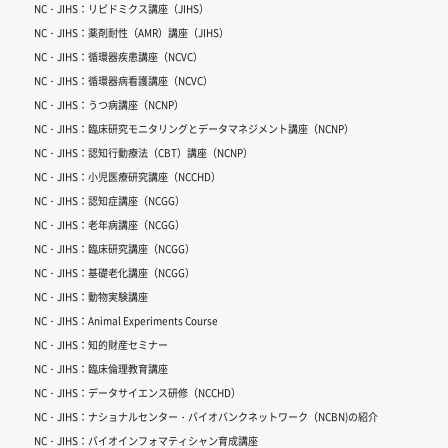
NC・JIHS：リピドミクス講座（JIHS）
NC・JIHS：薬剤耐性（AMR）講座（JIHS）
NC・JIHS：循環器疾患講座（NCVC）
NC・JIHS：循環器病看護講座（NCVC）
NC・JIHS：うつ病講座（NCNP）
NC・JIHS：臨床研究モニタリングとデータマネジメント講座（NCNP）
NC・JIHS：認知行動療法（CBT）講座（NCNP）
NC・JIHS：小児医療研究講座（NCCHD）
NC・JIHS：認知症講座（NCGG）
NC・JIHS：老年病講座（NCGG）
NC・JIHS：臨床研究講座（NCGG）
NC・JIHS：基礎老化講座（NCGG）
NC・JIHS：動物実験講座
NC・JIHS：Animal Experiments Course
NC・JIHS：知的財産セミナー
NC・JIHS：臨床倫理教育講座
NC・JIHS：データサイエンス研修（NCCHD）
NC・JIHS：ナショナルセンター・バイオバンクネットワーク（NCBN)の紹介
NC・JIHS：バイオインフォマティシャン育成講座