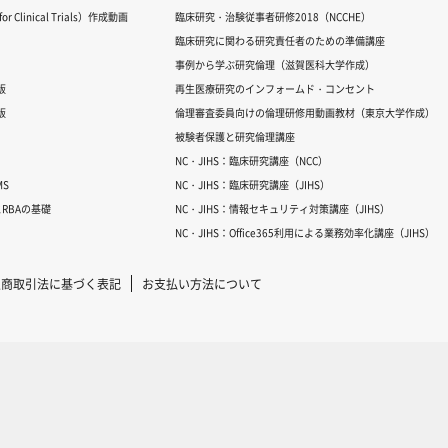
 Clinical Trials）作成動画
臨床研究・治験従事者研修2018（NCCHE）
臨床研究に関わる研究責任者のための準備講座
事例から学ぶ研究倫理（滋賀医科大学作成）
版
再生医療研究のインフォームド・コンセント
版
倫理審査委員向けの倫理研修用動画教材（東京大学作成）
被験者保護と研究倫理講座
NC・JIHS：臨床研究講座（NCC）
S
NC・JIHS：臨床研究講座（JIHS）
RBAの基礎
NC・JIHS：情報セキュリティ対策講座（JIHS）
NC・JIHS：Office365利用による業務効率化講座（JIHS）
定商取引法に基づく表記
お支払い方法について