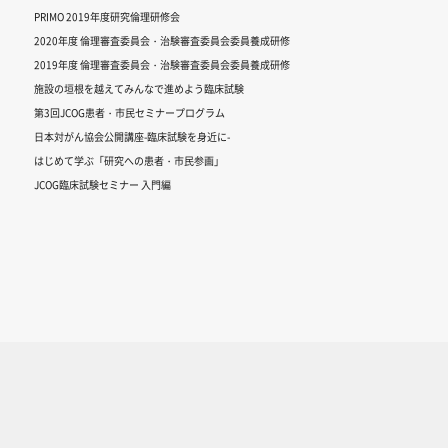
PRIMO 2019年度研究倫理研修会
2020年度 倫理審査委員会・治験審査委員会委員養成研修
2019年度 倫理審査委員会・治験審査委員会委員養成研修
施設の垣根を越えてみんなで進めよう臨床試験
第3回JCOG患者・市民セミナープログラム
日本対がん協会公開講座-臨床試験を身近に-
はじめて学ぶ「研究への患者・市民参画」
JCOG臨床試験セミナー 入門編