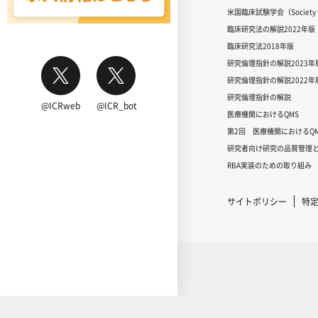
米国臨床試験学会（Society for
臨床研究法の解説2022年版
臨床研究法2018年版
研究倫理指針の解説2023年
研究倫理指針の解説2022年
研究倫理指針の解説
@ICRweb
@ICR_bot
医療機関におけるQMS
第2回 医療機関におけるQM
研究者向け研究の品質管理と
RBA実装のための取り組み
サイトポリシー
特