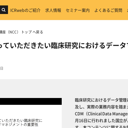
ICRwebのご紹介
求人情報
セミナー案内
よくあるご質問
講座（NCC） トップ へ戻る
っていただきたい臨床研究におけるデータ
6日
臨床研究におけるデータ管理
及し、実際の業務内容を踏ま
CDM（Clinical Data
月16日に行われました国立
す。本コンテンツに関するお