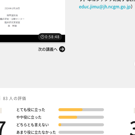
educ.jimu@jh.ncgm.go.jp
）
0:58:48
次の講義へ
価
83 人の評価
とても役に立った
7
やや役に立った
どちらとも言えない
あまり役に立たなかった