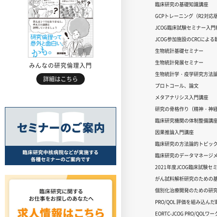
臨床研究の基礎知識講座
GCPトレーニング（R2対応
JCOG臨床試験セミナー入門編
JCOG参加施設のCRCによ
生物統計基礎セミナー
生物統計発展セミナー
みんなの研究倫理入門
生物統計学・疫学研究方法
詳細はこちら
プロトコール、論文
メタアナリシス入門講座
研究の骨格作り（精神・神
臨床研究機関の体制整備講
因果推論入門講座
臨床研究の方法論的トピッ
臨床研究のデータマネージメ
2021年度JCOG臨床試験セ
がん試料解析研究のための
個別化治療開発のための研
PRO/QOL 評価を組み込ん
EORTC-JCOG PRO/QOL