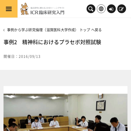
メインコンテンツへスキップする
ロ
新
グ
規
イ
登
事例から学ぶ研究倫理（滋賀医科大学作成） トップ へ戻る
ン
録
事例2 精神科におけるプラセボ対照試験
開催日：2016/09/13