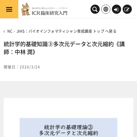
メインコンテンツへスキップする
ロ
新
グ
規
イ
登
NC・JIHS：バイオインフォマティシャン育成講座 トップ へ戻る
ン
録
統計学的基礎知識③多次元データと次元縮約《講
師：中林 潤》
開催日：2026/3/24