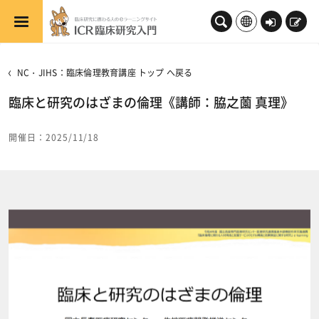
メインコンテンツへスキップする
ロ
新
グ
規
イ
登
NC・JIHS：臨床倫理教育講座 トップ へ戻る
ン
録
臨床と研究のはざまの倫理《講師：脇之薗 真理》
開催日：2025/11/18