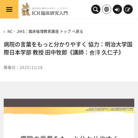
メインコンテンツへスキップする
ロ
新
グ
規
イ
登
NC・JIHS：臨床倫理教育講座 トップ へ戻る
ン
録
病院の言葉をもっと分かりやすく 協力：明治大学国
際日本学部 教授 田中牧郎《講師：會澤 久仁子》
開催日：2025/11/18