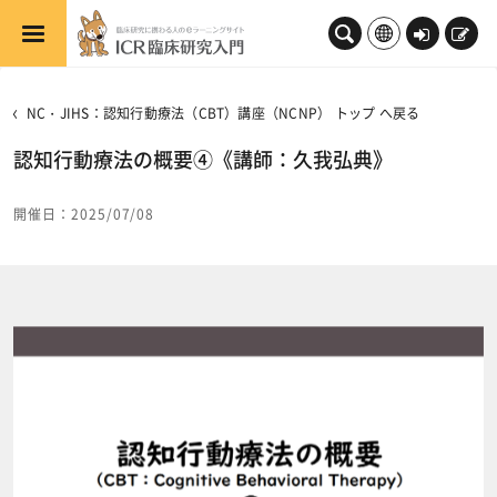
メインコンテンツへスキップする
ロ
新
グ
規
イ
登
NC・JIHS：認知行動療法（CBT）講座（NCNP） トップ へ戻る
ン
録
認知行動療法の概要④《講師：久我弘典》
開催日：2025/07/08