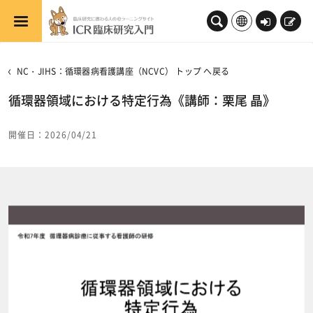
メインコンテンツへスキップする
ロ
新
グ
規
イ
登
NC・JIHS：循環器病看護講座（NCVC） トップ へ戻る
ン
録
循環器領域における特定行為《講師：栗尾 晶》
開催日：2026/04/21