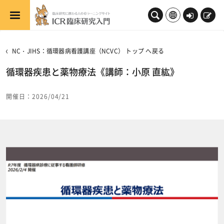
メインコンテンツへスキップする
ロ
新
グ
規
イ
登
NC・JIHS：循環器病看護講座（NCVC） トップ へ戻る
ン
録
循環器疾患と薬物療法《講師：小原 直紘》
開催日：2026/04/21