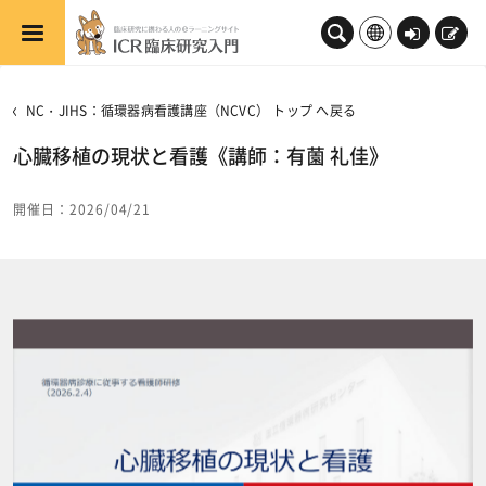
メインコンテンツへスキップする
ロ
新
グ
規
イ
登
NC・JIHS：循環器病看護講座（NCVC） トップ へ戻る
ン
録
心臓移植の現状と看護《講師：有薗 礼佳》
開催日：2026/04/21