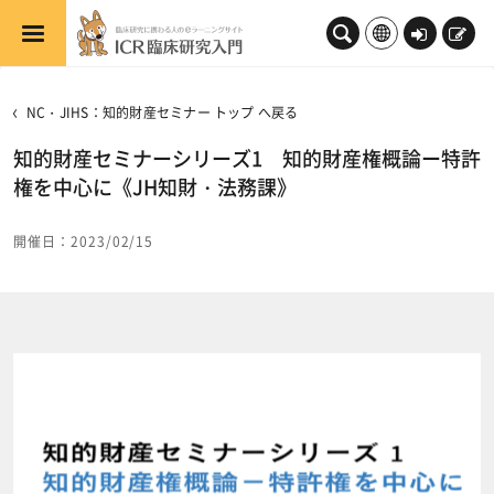
メインコンテンツへスキップする
ロ
新
グ
規
イ
登
NC・JIHS：知的財産セミナー トップ へ戻る
ン
録
知的財産セミナーシリーズ1 知的財産権概論ー特許
権を中心に《JH知財・法務課》
開催日：2023/02/15