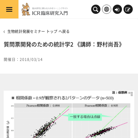
メインコンテンツへスキップする
ロ
新
グ
規
イ
登
生物統計発展セミナー トップ へ戻る
ン
録
質問票開発のための統計学2 《講師：野村尚吾》
開催日：2018/03/14