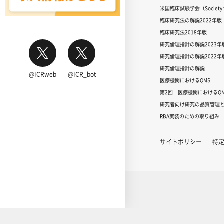
米国臨床試験学会（Society for
臨床研究法の解説2022年版
臨床研究法2018年版
研究倫理指針の解説2023年
研究倫理指針の解説2022年
研究倫理指針の解説
@ICRweb
@ICR_bot
医療機関におけるQMS
第2回 医療機関におけるQM
研究者向け研究の品質管理と
RBA実装のための取り組み
サイトポリシー
特