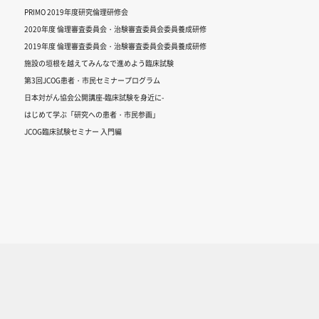
PRIMO 2019年度研究倫理研修会
2020年度 倫理審査委員会・治験審査委員会委員養成研修
2019年度 倫理審査委員会・治験審査委員会委員養成研修
施設の垣根を越えてみんなで進めよう臨床試験
第3回JCOG患者・市民セミナープログラム
日本対がん協会公開講座-臨床試験を身近に-
はじめて学ぶ「研究への患者・市民参画」
JCOG臨床試験セミナー 入門編