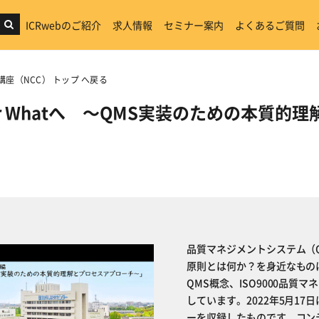
ICRwebのご紹介
求人情報
セミナー案内
よくあるご質問
講座（NCC） トップ へ戻る
or Whatへ ～QMS実装のための本質
品質マネジメントシステム（Q
原則とは何か？を身近なもの
QMS概念、ISO9000品
しています。2022年5月1
ーを収録したものです。コン