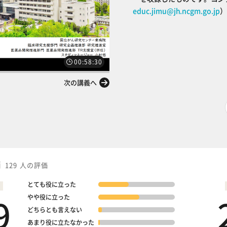
educ.jimu@jh.ncgm.go.jp
）
00:58:30
次の講義へ
価
129 人の評価
とても役に立った
9
やや役に立った
どちらとも言えない
あまり役に立たなかった