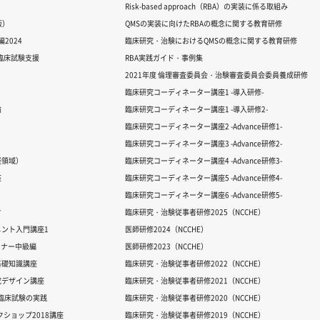
Risk-based approach（RBA）の実装に係る取組み
版）
QMSの実装に向けたRBAの概念に関する教育研修
2024
臨床研究・治験におけるQMSの概念に関する教育研修
る臨床試験支援
RBA実践ガイド・事例集
2021年度 倫理審査委員会・治験審査委員会委員養成研修
臨床研究コーディネーター講座1 -導入研修-
論
臨床研究コーディネーター講座1 -導入研修2-
臨床研究コーディネーター講座2 -Advance研修1-
臨床研究コーディネーター講座3 -Advance研修2-
経領域）
臨床研究コーディネーター講座4 -Advance研修3-
座
臨床研究コーディネーター講座5 -Advance研修4-
臨床研究コーディネーター講座6 -Advance研修5-
ク
臨床研究・治験従事者研修2025（NCCHE）
ント入門講座1
医師研修2024（NCCHE）
ミナー中級編
医師研修2023（NCCHE）
基礎知識講座
臨床研究・治験従事者研修2022（NCCHE）
究デザイン講座
臨床研究・治験従事者研修2021（NCCHE）
だ臨床試験の実践
臨床研究・治験従事者研修2020（NCCHE）
ワークショップ2018講座
臨床研究・治験従事者研修2019（NCCHE）