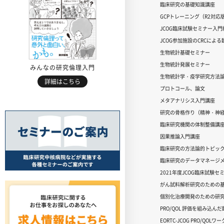
臨床研究の基礎知識講座
GCPトレーニング（R2対応
JCOG臨床試験セミナー入門編
JCOG参加施設のCRCによ
生物統計基礎セミナー
生物統計発展セミナー
みんなの研究倫理入門
生物統計学・疫学研究方法
詳細はこちら
プロトコール、論文
メタアナリシス入門講座
研究の骨格作り（精神・神
臨床研究機関の体制整備講
因果推論入門講座
臨床研究の方法論的トピッ
臨床研究のデータマネージメ
2021年度JCOG臨床試験セ
がん試料解析研究のための
個別化治療開発のための研
PRO/QOL 評価を組み込ん
EORTC-JCOG PRO/QOL