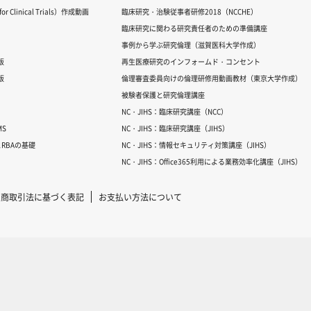
 Clinical Trials）作成動画
臨床研究・治験従事者研修2018（NCCHE）
臨床研究に関わる研究責任者のための準備講座
事例から学ぶ研究倫理（滋賀医科大学作成）
版
再生医療研究のインフォームド・コンセント
版
倫理審査委員向けの倫理研修用動画教材（東京大学作成）
被験者保護と研究倫理講座
NC・JIHS：臨床研究講座（NCC）
S
NC・JIHS：臨床研究講座（JIHS）
RBAの基礎
NC・JIHS：情報セキュリティ対策講座（JIHS）
NC・JIHS：Office365利用による業務効率化講座（JIHS）
定商取引法に基づく表記
お支払い方法について