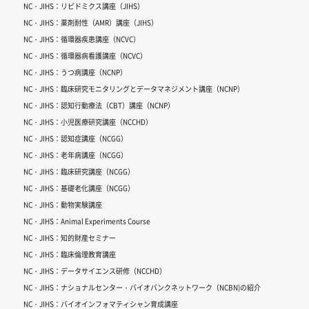
NC・JIHS：リピドミクス講座（JIHS）
NC・JIHS：薬剤耐性（AMR）講座（JIHS）
NC・JIHS：循環器疾患講座（NCVC）
NC・JIHS：循環器病看護講座（NCVC）
NC・JIHS：うつ病講座（NCNP）
NC・JIHS：臨床研究モニタリングとデータマネジメント講座（NCNP）
NC・JIHS：認知行動療法（CBT）講座（NCNP）
NC・JIHS：小児医療研究講座（NCCHD）
NC・JIHS：認知症講座（NCGG）
NC・JIHS：老年病講座（NCGG）
NC・JIHS：臨床研究講座（NCGG）
NC・JIHS：基礎老化講座（NCGG）
NC・JIHS：動物実験講座
NC・JIHS：Animal Experiments Course
NC・JIHS：知的財産セミナー
NC・JIHS：臨床倫理教育講座
NC・JIHS：データサイエンス研修（NCCHD）
NC・JIHS：ナショナルセンター・バイオバンクネットワーク（NCBN)の紹介
NC・JIHS：バイオインフォマティシャン育成講座