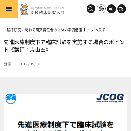
メインコンテンツへスキップする
ロ
新
グ
規
イ
登
臨床研究に関わる研究責任者のための準備講座 トップ へ戻る
ン
録
先進医療制度下で臨床試験を実施する場合のポイン
ト《講師：片山宏》
開催日：2019/05/10