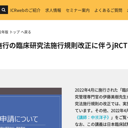
ICRwebのご紹介
求人情報
セミナー案内
よくあるご質問
2年版 トップ へ戻る
月施行の臨床研究法施行規則改正に伴うjR
2022年4月に施行された「
究管理専門官の伊藤美樹先生
究法施行規則の改正では、実
ています。その他、2022年
《講師：中濱洋子》
」をご覧
なお、この講義は日本臨床試