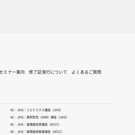
セミナー案内
修了証発行について
よくあるご質問
NC・JIHS：リピドミクス講座（JIHS）
NC・JIHS：薬剤耐性（AMR）講座（JIHS）
NC・JIHS：循環器疾患講座（NCVC）
NC・JIHS：循環器病看護講座（NCVC）