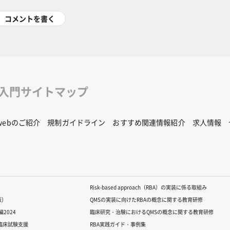
コメントを書く
修入門サイトマップ
Rwebのご紹介
規制ガイドライン
おすすめ関連情報紹介
求人情報
Risk-based approach（RBA）の実装に係る取組み
版）
QMSの実装に向けたRBAの概念に関する教育研修
2024
臨床研究・治験におけるQMSの概念に関する教育研修
る臨床試験支援
RBA実践ガイド・事例集