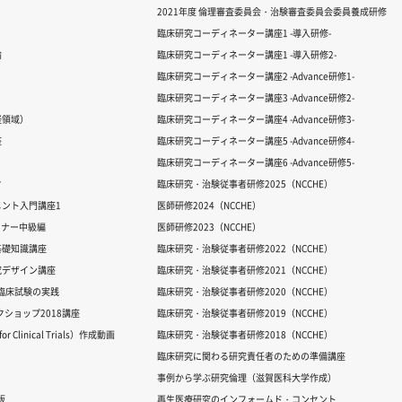
2021年度 倫理審査委員会・治験審査委員会委員養成研修
臨床研究コーディネーター講座1 -導入研修-
論
臨床研究コーディネーター講座1 -導入研修2-
臨床研究コーディネーター講座2 -Advance研修1-
臨床研究コーディネーター講座3 -Advance研修2-
経領域）
臨床研究コーディネーター講座4 -Advance研修3-
座
臨床研究コーディネーター講座5 -Advance研修4-
臨床研究コーディネーター講座6 -Advance研修5-
ク
臨床研究・治験従事者研修2025（NCCHE）
ント入門講座1
医師研修2024（NCCHE）
ミナー中級編
医師研修2023（NCCHE）
基礎知識講座
臨床研究・治験従事者研修2022（NCCHE）
究デザイン講座
臨床研究・治験従事者研修2021（NCCHE）
だ臨床試験の実践
臨床研究・治験従事者研修2020（NCCHE）
ワークショップ2018講座
臨床研究・治験従事者研修2019（NCCHE）
 Clinical Trials）作成動画
臨床研究・治験従事者研修2018（NCCHE）
臨床研究に関わる研究責任者のための準備講座
事例から学ぶ研究倫理（滋賀医科大学作成）
版
再生医療研究のインフォームド・コンセント