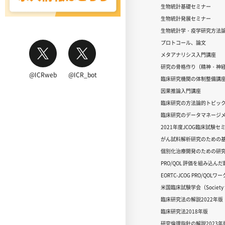
生物統計基礎セミナー
生物統計発展セミナー
生物統計学・疫学研究方法
プロトコール、論文
メタアナリシス入門講座
研究の骨格作り（精神・神
@ICRweb
@ICR_bot
臨床研究機関の体制整備講
因果推論入門講座
臨床研究の方法論的トピッ
臨床研究のデータマネージメ
2021年度JCOG臨床試験セ
がん試料解析研究のための
個別化治療開発のための研
PRO/QOL 評価を組み込ん
EORTC-JCOG PRO/QOL
米国臨床試験学会（Society for
臨床研究法の解説2022年版
臨床研究法2018年版
研究倫理指針の解説2023年