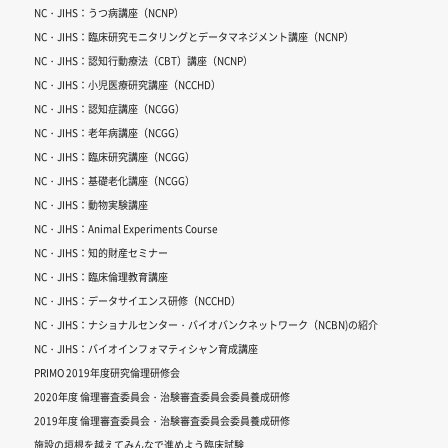
NC・JIHS：うつ病講座（NCNP）
NC・JIHS：臨床研究モニタリングとデータマネジメント講座（NCNP）
NC・JIHS：認知行動療法（CBT）講座（NCNP）
NC・JIHS：小児医療研究講座（NCCHD）
NC・JIHS：認知症講座（NCGG）
NC・JIHS：老年病講座（NCGG）
NC・JIHS：臨床研究講座（NCGG）
NC・JIHS：基礎老化講座（NCGG）
NC・JIHS：動物実験講座
NC・JIHS：Animal Experiments Course
NC・JIHS：知的財産セミナー
NC・JIHS：臨床倫理教育講座
NC・JIHS：データサイエンス研修（NCCHD）
NC・JIHS：ナショナルセンター・バイオバンクネットワーク（NCBN)の紹介
NC・JIHS：バイオインフォマティシャン育成講座
PRIMO 2019年度研究倫理研修会
2020年度 倫理審査委員会・治験審査委員会委員養成研修
2019年度 倫理審査委員会・治験審査委員会委員養成研修
施設の垣根を越えてみんなで進めよう臨床試験