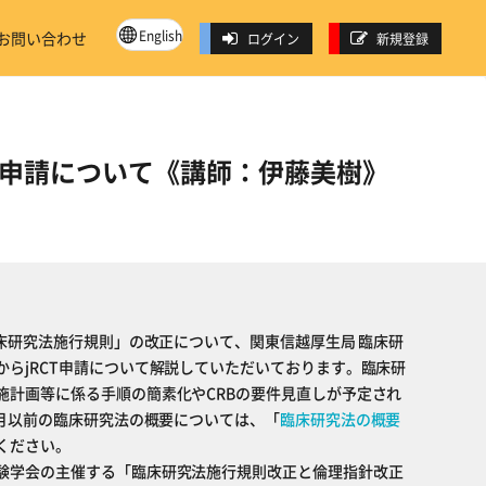
English
お問い合わせ
ログイン
新規登録
CT申請について《講師：伊藤美樹》
臨床研究法施行規則」の改正について、関東信越厚生局 臨床研
からjRCT申請について解説していただいております。臨床研
施計画等に係る手順の簡素化やCRBの要件見直しが予定され
4月以前の臨床研究法の概要については、「
臨床研究法の概要
ください。
験学会の主催する「臨床研究法施行規則改正と倫理指針改正