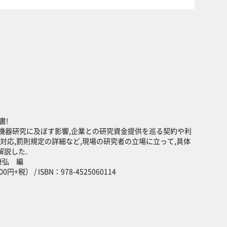
書!
医療機器研究に及ぼす影響,企業との研究資金提供を巡る契約や利
の対応,罰則規定の詳細など,現場の研究者の立場に立って,具体
解説した.
康弘 編
+税） / ISBN：978-4525060114