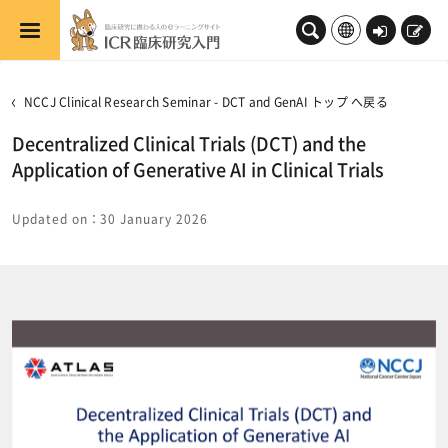
メインコンテンツへスキップする
ロ
新
グ
規
イ
登
NCCJ Clinical Research Seminar - DCT and GenAI トップ へ戻る
ン
録
Decentralized Clinical Trials (DCT) and the
Application of Generative AI in Clinical Trials
Updated on：30 January 2026