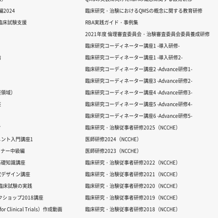
2024
臨床研究・治験におけるQMSの概念に関する教育研修
る臨床試験支援
RBA実践ガイド・事例集
2021年度 倫理審査委員会・治験審査委員会委員養成研修
臨床研究コーディネーター講座1 -導入研修-
論
臨床研究コーディネーター講座1 -導入研修2-
臨床研究コーディネーター講座2 -Advance研修1-
臨床研究コーディネーター講座3 -Advance研修2-
経領域）
臨床研究コーディネーター講座4 -Advance研修3-
座
臨床研究コーディネーター講座5 -Advance研修4-
臨床研究コーディネーター講座6 -Advance研修5-
ク
臨床研究・治験従事者研修2025（NCCHE）
ント入門講座1
医師研修2024（NCCHE）
ミナー中級編
医師研修2023（NCCHE）
基礎知識講座
臨床研究・治験従事者研修2022（NCCHE）
究デザイン講座
臨床研究・治験従事者研修2021（NCCHE）
だ臨床試験の実践
臨床研究・治験従事者研修2020（NCCHE）
ワークショップ2018講座
臨床研究・治験従事者研修2019（NCCHE）
 Clinical Trials）作成動画
臨床研究・治験従事者研修2018（NCCHE）