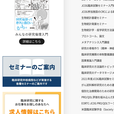
JCOG臨床試験セミナー入門編
JCOG参加施設のCRCによ
生物統計基礎セミナー
生物統計発展セミナー
生物統計学・疫学研究方法
みんなの研究倫理入門
プロトコール、論文
詳細はこちら
メタアナリシス入門講座
研究の骨格作り（精神・神
臨床研究機関の体制整備講
因果推論入門講座
臨床研究の方法論的トピッ
臨床研究のデータマネージメ
2021年度JCOG臨床試験セ
がん試料解析研究のための
個別化治療開発のための研
PRO/QOL 評価を組み込ん
EORTC-JCOG PRO/QOL
米国臨床試験学会（Society for