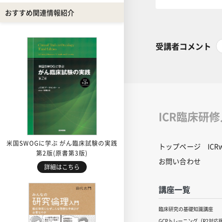
おすすめ関連情報紹介
受講者コメント
ICR臨床研
米国SWOGに学ぶ がん臨床試験の実践
トップページ
IC
第2版(原書第3版)
お問い合わせ
詳細はこちら
講座一覧
臨床研究の基礎知識講座
GCPトレーニング（R2対応