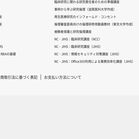
臨床研究に関わる研究責任者のための準備講座
事例から学ぶ研究倫理（滋賀医科大学作成）
版
再生医療研究のインフォームド・コンセント
版
倫理審査委員向けの倫理研修用動画教材（東京大学作成）
被験者保護と研究倫理講座
NC・JIHS：臨床研究講座（NCC）
S
NC・JIHS：臨床研究講座（JIHS）
RBAの基礎
NC・JIHS：情報セキュリティ対策講座（JIHS）
NC・JIHS：Office365利用による業務効率化講座（JIHS）
定商取引法に基づく表記
お支払い方法について
Copyright © 2007-2025 ICRweb all rights reserved.