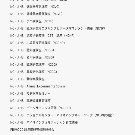
NC・JIHS：循環器疾患講座（NCVC）
NC・JIHS：循環器病看護講座（NCVC）
NC・JIHS：うつ病講座（NCNP）
NC・JIHS：臨床研究モニタリングとデータマネジメント講座（NCNP）
NC・JIHS：認知行動療法（CBT）講座（NCNP）
NC・JIHS：小児医療研究講座（NCCHD）
NC・JIHS：認知症講座（NCGG）
NC・JIHS：老年病講座（NCGG）
NC・JIHS：臨床研究講座（NCGG）
NC・JIHS：基礎老化講座（NCGG）
NC・JIHS：動物実験講座
NC・JIHS：Animal Experiments Course
NC・JIHS：知的財産セミナー
NC・JIHS：臨床倫理教育講座
NC・JIHS：データサイエンス研修（NCCHD）
NC・JIHS：ナショナルセンター・バイオバンクネットワーク（NCBN)の紹介
NC・JIHS：バイオインフォマティシャン育成講座
PRIMO 2019年度研究倫理研修会