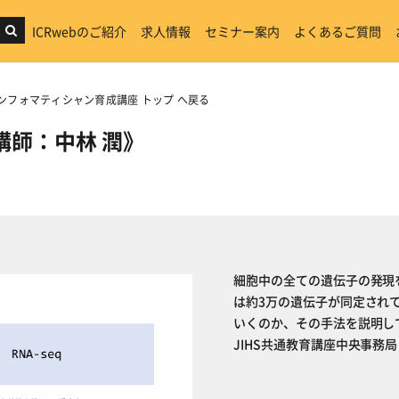
ICRwebのご紹介
求人情報
セミナー案内
よくあるご質問
インフォマティシャン育成講座 トップ へ戻る
《講師：中林 潤》
細胞中の全ての遺伝子の発現を
は約3万の遺伝子が同定され
いくのか、その手法を説明し
JIHS共通教育講座中央事務局