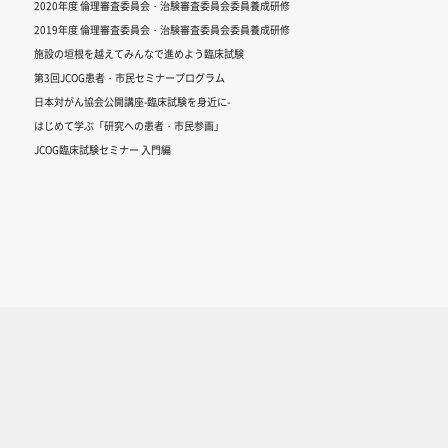
2020年度 倫理審査委員会・治験審査委員会委員養成研修
2019年度 倫理審査委員会・治験審査委員会委員養成研修
施設の垣根を越えてみんなで進めよう臨床試験
第3回JCOG患者・市民セミナープログラム
日本対がん協会公開講座-臨床試験を身近に-
はじめて学ぶ「研究への患者・市民参画」
JCOG臨床試験セミナー 入門編