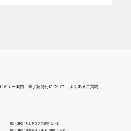
セミナー案内
修了証発行について
よくあるご質問
NC・JIHS：リピドミクス講座（JIHS）
NC・JIHS：薬剤耐性（AMR）講座（JIHS）