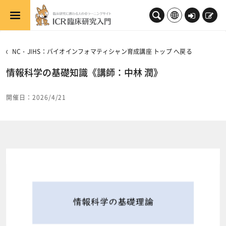
メインコンテンツへスキップする
ロ
新
グ
規
イ
登
NC・JIHS：バイオインフォマティシャン育成講座 トップ へ戻る
ン
録
情報科学の基礎知識《講師：中林 潤》
開催日：2026/4/21