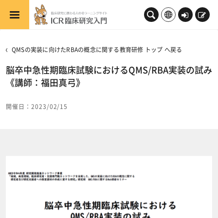
メインコンテンツへスキップする
ロ
新
グ
規
イ
登
QMSの実装に向けたRBAの概念に関する教育研修 トップ へ戻る
ン
録
脳卒中急性期臨床試験におけるQMS/RBA実装の試み
《講師：福田真弓》
開催日：2023/02/15