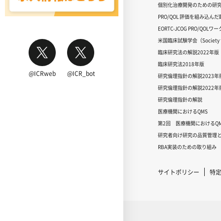
個別化治療開発のための研
PRO/QOL 評価を組み込ん
EORTC-JCOG PRO/QOL
米国臨床試験学会（Society for
臨床研究法の解説2022年版
臨床研究法2018年版
@ICRweb
@ICR_bot
研究倫理指針の解説2023年
研究倫理指針の解説2022年
研究倫理指針の解説
医療機関におけるQMS
第2回 医療機関におけるQM
研究者向け研究の品質管理と
RBA実装のための取り組み
サイトポリシー
特