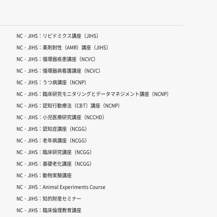
NC・JIHS：リピドミクス講座（JIHS）
NC・JIHS：薬剤耐性（AMR）講座（JIHS）
NC・JIHS：循環器疾患講座（NCVC）
NC・JIHS：循環器病看護講座（NCVC）
NC・JIHS：うつ病講座（NCNP）
NC・JIHS：臨床研究モニタリングとデータマネジメント講座（NCNP）
NC・JIHS：認知行動療法（CBT）講座（NCNP）
NC・JIHS：小児医療研究講座（NCCHD）
NC・JIHS：認知症講座（NCGG）
NC・JIHS：老年病講座（NCGG）
NC・JIHS：臨床研究講座（NCGG）
NC・JIHS：基礎老化講座（NCGG）
NC・JIHS：動物実験講座
NC・JIHS：Animal Experiments Course
NC・JIHS：知的財産セミナー
NC・JIHS：臨床倫理教育講座