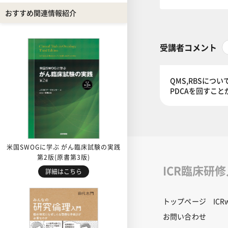
おすすめ関連情報紹介
受講者コメント
QMS,RBSに
PDCAを回すこ
米国SWOGに学ぶ がん臨床試験の実践
第2版(原書第3版)
ICR臨床研
詳細はこちら
トップページ
IC
お問い合わせ