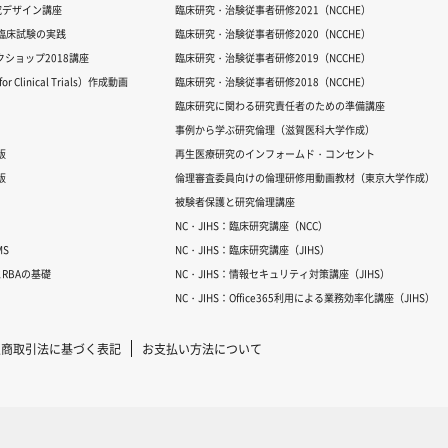
究デザイン講座
臨床研究・治験従事者研修2021（NCCHE）
だ臨床試験の実践
臨床研究・治験従事者研修2020（NCCHE）
ワークショップ2018講座
臨床研究・治験従事者研修2019（NCCHE）
 Clinical Trials）作成動画
臨床研究・治験従事者研修2018（NCCHE）
臨床研究に関わる研究責任者のための準備講座
事例から学ぶ研究倫理（滋賀医科大学作成）
版
再生医療研究のインフォームド・コンセント
版
倫理審査委員向けの倫理研修用動画教材（東京大学作成）
被験者保護と研究倫理講座
NC・JIHS：臨床研究講座（NCC）
S
NC・JIHS：臨床研究講座（JIHS）
RBAの基礎
NC・JIHS：情報セキュリティ対策講座（JIHS）
NC・JIHS：Office365利用による業務効率化講座（JIHS）
定商取引法に基づく表記
お支払い方法について