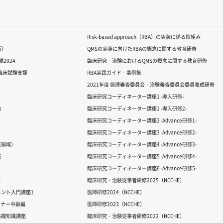
Risk-based approach（RBA）の実装に係る取組み
版）
QMSの実装に向けたRBAの概念に関する教育研修
2024
臨床研究・治験におけるQMSの概念に関する教育研修
る臨床試験支援
RBA実践ガイド・事例集
2021年度 倫理審査委員会・治験審査委員会委員養成研修
臨床研究コーディネーター講座1 -導入研修-
論
臨床研究コーディネーター講座1 -導入研修2-
臨床研究コーディネーター講座2 -Advance研修1-
臨床研究コーディネーター講座3 -Advance研修2-
経領域）
臨床研究コーディネーター講座4 -Advance研修3-
座
臨床研究コーディネーター講座5 -Advance研修4-
臨床研究コーディネーター講座6 -Advance研修5-
ク
臨床研究・治験従事者研修2025（NCCHE）
ント入門講座1
医師研修2024（NCCHE）
ミナー中級編
医師研修2023（NCCHE）
基礎知識講座
臨床研究・治験従事者研修2022（NCCHE）