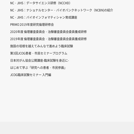
NC・JIHS：データサイエンス研修（NCCHD）
NC・JIHS：ナショナルセンター・バイオバンクネットワーク（NCBN)の紹介
NC・JIHS：バイオインフォマティシャン育成講座
PRIMO 2019年度研究倫理研修会
2020年度 倫理審査委員会・治験審査委員会委員養成研修
2019年度 倫理審査委員会・治験審査委員会委員養成研修
施設の垣根を越えてみんなで進めよう臨床試験
第3回JCOG患者・市民セミナープログラム
日本対がん協会公開講座-臨床試験を身近に-
はじめて学ぶ「研究への患者・市民参画」
JCOG臨床試験セミナー 入門編