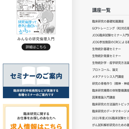
講座一覧
臨床研究の基礎知識講座
GCPトレーニング（R2対応
JCOG臨床試験セミナー入門編
みんなの研究倫理入門
JCOG参加施設のCRCによ
詳細はこちら
生物統計基礎セミナー
生物統計発展セミナー
生物統計学・疫学研究方法
プロトコール、論文
メタアナリシス入門講座
研究の骨格作り（精神・神
臨床研究機関の体制整備講
因果推論入門講座
臨床研究の方法論的トピッ
臨床研究のデータマネージメ
2021年度JCOG臨床試験セ
がん試料解析研究のための