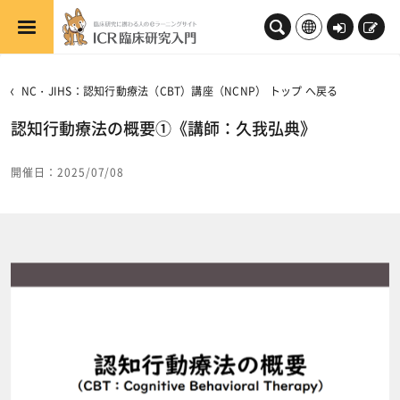
メインコンテンツへスキップする
ロ
新
グ
規
イ
登
NC・JIHS：認知行動療法（CBT）講座（NCNP） トップ へ戻る
ン
録
認知行動療法の概要①《講師：久我弘典》
開催日：2025/07/08