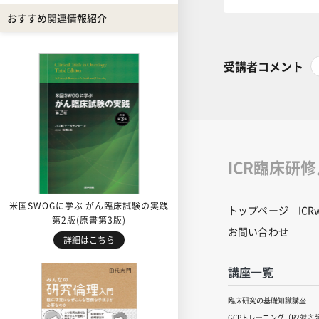
おすすめ関連情報紹介
受講者コメント
ICR臨床研
米国SWOGに学ぶ がん臨床試験の実践
トップページ
IC
第2版(原書第3版)
お問い合わせ
詳細はこちら
講座一覧
臨床研究の基礎知識講座
GCPトレーニング（R2対応