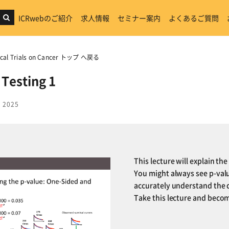
ICRwebのご紹介
求人情報
セミナー案内
よくあるご質問
linical Trials on Cancer トップ へ戻る
Testing 1
 2025
This lecture will explain the
You might always see p-valu
accurately understand the d
Take this lecture and become