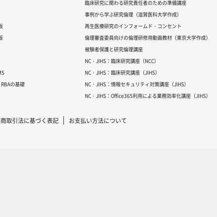
臨床研究に関わる研究責任者のための準備講座
事例から学ぶ研究倫理（滋賀医科大学作成）
版
再生医療研究のインフォームド・コンセント
版
倫理審査委員向けの倫理研修用動画教材（東京大学作成）
被験者保護と研究倫理講座
NC・JIHS：臨床研究講座（NCC）
S
NC・JIHS：臨床研究講座（JIHS）
RBAの基礎
NC・JIHS：情報セキュリティ対策講座（JIHS）
NC・JIHS：Office365利用による業務効率化講座（JIHS）
定商取引法に基づく表記
お支払い方法について
Copyright © 2007-2025 ICRweb all rights reserved.