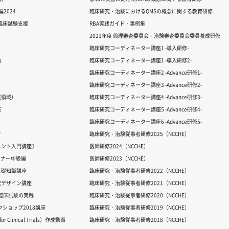
2024
臨床研究・治験におけるQMSの概念に関する教育研修
る臨床試験支援
RBA実践ガイド・事例集
2021年度 倫理審査委員会・治験審査委員会委員養成研修
臨床研究コーディネーター講座1 -導入研修-
論
臨床研究コーディネーター講座1 -導入研修2-
臨床研究コーディネーター講座2 -Advance研修1-
臨床研究コーディネーター講座3 -Advance研修2-
経領域）
臨床研究コーディネーター講座4 -Advance研修3-
座
臨床研究コーディネーター講座5 -Advance研修4-
臨床研究コーディネーター講座6 -Advance研修5-
ク
臨床研究・治験従事者研修2025（NCCHE）
ント入門講座1
医師研修2024（NCCHE）
ミナー中級編
医師研修2023（NCCHE）
基礎知識講座
臨床研究・治験従事者研修2022（NCCHE）
究デザイン講座
臨床研究・治験従事者研修2021（NCCHE）
だ臨床試験の実践
臨床研究・治験従事者研修2020（NCCHE）
ワークショップ2018講座
臨床研究・治験従事者研修2019（NCCHE）
 Clinical Trials）作成動画
臨床研究・治験従事者研修2018（NCCHE）