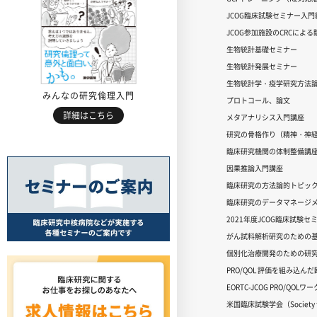
JCOG臨床試験セミナー入門編
JCOG参加施設のCRCによ
生物統計基礎セミナー
生物統計発展セミナー
生物統計学・疫学研究方法
みんなの研究倫理入門
プロトコール、論文
詳細はこちら
メタアナリシス入門講座
研究の骨格作り（精神・神
臨床研究機関の体制整備講
因果推論入門講座
臨床研究の方法論的トピッ
臨床研究のデータマネージメ
2021年度JCOG臨床試験セ
がん試料解析研究のための
個別化治療開発のための研
PRO/QOL 評価を組み込ん
EORTC-JCOG PRO/QOL
米国臨床試験学会（Society for