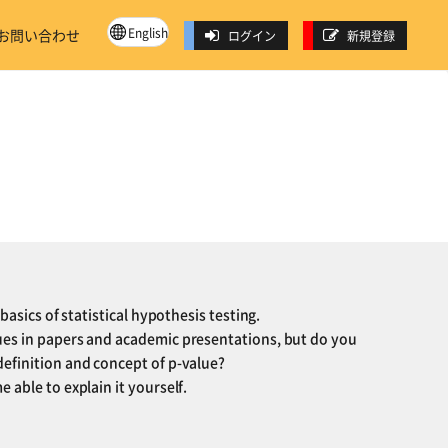
English
お問い合わせ
ログイン
新規登録
 basics of statistical hypothesis testing.
es ​​in papers and academic presentations, but do you
efinition and concept of p-value?
 able to explain it yourself.