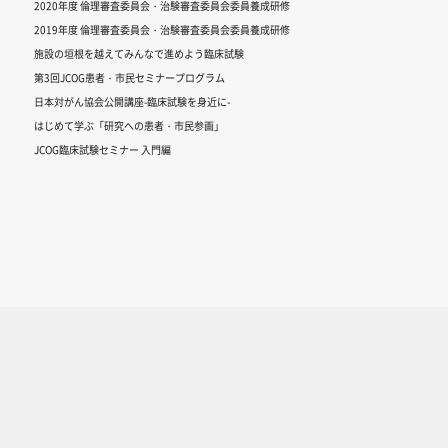
2020年度 倫理審査委員会・治験審査委員会委員養成研修
2019年度 倫理審査委員会・治験審査委員会委員養成研修
施設の垣根を越えてみんなで進めよう臨床試験
第3回JCOG患者・市民セミナープログラム
日本対がん協会公開講座-臨床試験を身近に-
はじめて学ぶ「研究への患者・市民参画」
JCOG臨床試験セミナー 入門編