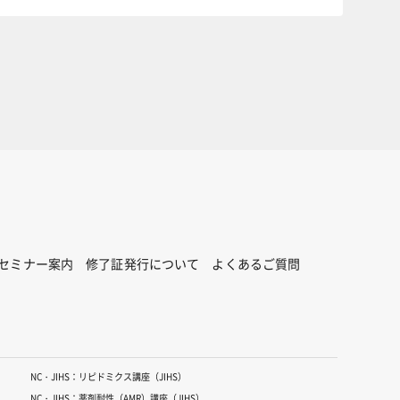
セミナー案内
修了証発行について
よくあるご質問
NC・JIHS：リピドミクス講座（JIHS）
NC・JIHS：薬剤耐性（AMR）講座（JIHS）