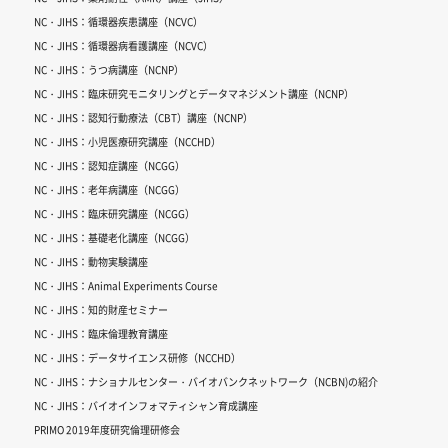
NC・JIHS：循環器疾患講座（NCVC）
NC・JIHS：循環器病看護講座（NCVC）
NC・JIHS：うつ病講座（NCNP）
NC・JIHS：臨床研究モニタリングとデータマネジメント講座（NCNP）
NC・JIHS：認知行動療法（CBT）講座（NCNP）
NC・JIHS：小児医療研究講座（NCCHD）
NC・JIHS：認知症講座（NCGG）
NC・JIHS：老年病講座（NCGG）
NC・JIHS：臨床研究講座（NCGG）
NC・JIHS：基礎老化講座（NCGG）
NC・JIHS：動物実験講座
NC・JIHS：Animal Experiments Course
NC・JIHS：知的財産セミナー
NC・JIHS：臨床倫理教育講座
NC・JIHS：データサイエンス研修（NCCHD）
NC・JIHS：ナショナルセンター・バイオバンクネットワーク（NCBN)の紹介
NC・JIHS：バイオインフォマティシャン育成講座
PRIMO 2019年度研究倫理研修会