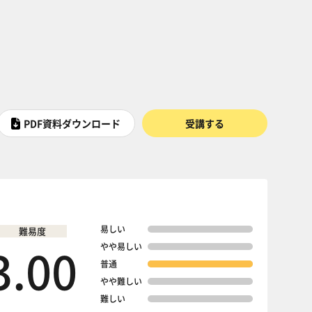
PDF資料ダウンロード
受講する
易しい
難易度
3.00
やや易しい
普通
やや難しい
難しい